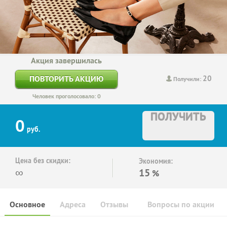
Акция завершилась
20
ПОВТОРИТЬ АКЦИЮ
Получили:
Человек проголосовало: 0
ПОЛУЧИТЬ
0
руб.
Цена без скидки:
Экономия:
∞
15
%
Основное
Адреса
Отзывы
Вопросы по акции