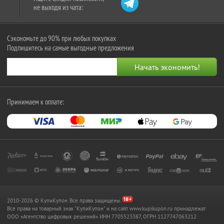
не выходя из чата:
Сэкономьте до 90% при любых покупках
Подпишитесь на самые выгодные предложения
Принимаем к оплате:
2010-2026 © КупиКупон. Все права защищены.
Все права на товарный знак "КупиКупон" и на сайт www.kupikupon.ru принадлежат
OOO «Агентство цифровых решений» ИНН 7705523387, ОГРН 1127747063212