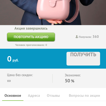
Акция завершилась
360
ПОВТОРИТЬ АКЦИЮ
Получили:
Человек проголосовало: 0
ПОЛУЧИТЬ
0
руб.
Цена без скидки:
Экономия:
∞
50
%
Основное
Адреса
Отзывы
Вопросы по акции