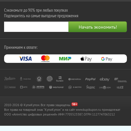
Сэкономьте до 90% при любых покупках
Подпишитесь на самые выгодные предложения
Принимаем к оплате:
2010-2026 © КупиКупон. Все права защищены.
Все права на товарный знак "КупиКупон" и на сайт www.kupikupon.ru принадлежат
OOO «Агентство цифровых решений» ИНН 7705523387, ОГРН 1127747063212