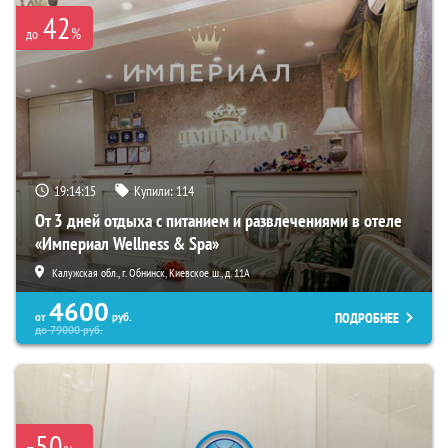
42
%
до
19:14:14
Купили:
114
От 3 дней отдыха с питанием и развлечениями в отеле
«Империал Wellness & Spa»
Калужская обл., г. Обнинск, Киевское ш., д. 11А
4600
ПОДРОБНЕЕ
от
руб.
до
79000
руб.
-50