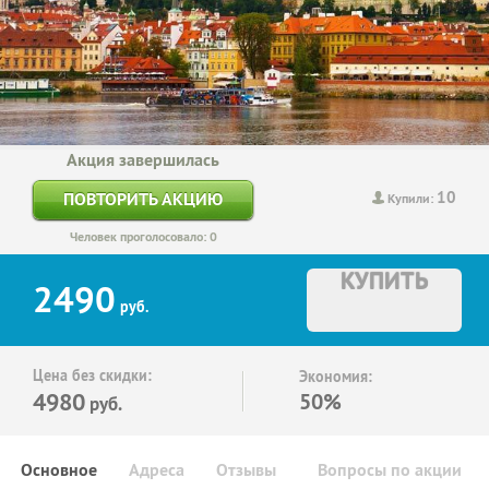
Акция завершилась
10
ПОВТОРИТЬ АКЦИЮ
Купили:
Человек проголосовало: 0
КУПИТЬ
2490
руб.
Цена без скидки:
Экономия:
4980
50%
руб.
Основное
Адреса
Отзывы
Вопросы по акции