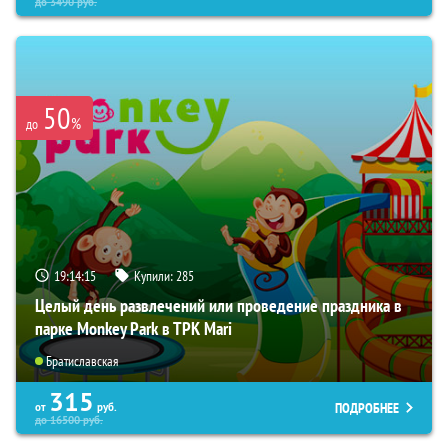
до
3490
руб.
50
%
до
19:14:14
Купили:
285
Целый день развлечений или проведение праздника в
парке Monkey Park в ТРК Mari
Братиславская
315
ПОДРОБНЕЕ
от
руб.
до
16500
руб.