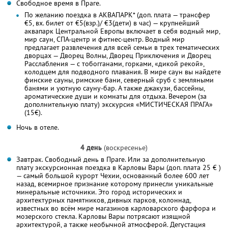
Свободное время в Праге.
По желанию поездка в АКВАПАРК* (доп. плата — трансфер
€5, вх. билет от €5(взр.)/ €3(дети) в час) — крупнейший
аквапарк Центральной Европы включает в себя водный мир,
мир саун, СПА-центр и фитнес-центр. Водный мир
предлагает развлечения для всей семьи в трех тематических
дворцах — Дворец Волны, Дворец Приключения и Дворец
Расслабления — с тобогганами, горками, «дикой рекой»,
колодцем для подводного плавания. В мире саун вы найдете
финские сауны, римские бани, северный сруб с земляными
банями и уютную сауну-бар. А также джакузи, бассейны,
ароматические души и комнаты для отдыха. Вечером (за
дополнительную плату) экскурсия «МИСТИЧЕСКАЯ ПРАГА»
(15€).
Ночь в отеле.
4 день
(воскресенье)
Завтрак. Свободный день в Праге. Или за дополнительную
плату экскурсионная поездка в Карловы Вары (доп. плата 25 € )
— самый большой курорт Чехии, основанный более 600 лет
назад, всемирное признание которому принесли уникальные
минеральные источники. Это город исторических и
архитектурных памятников, дивных парков, колоннад,
известных во всём мире магазинов карловарского фарфора и
мозерского стекла. Карловы Вары потрясают изящной
архитектурой, а также необычной атмосферой. Дегустация