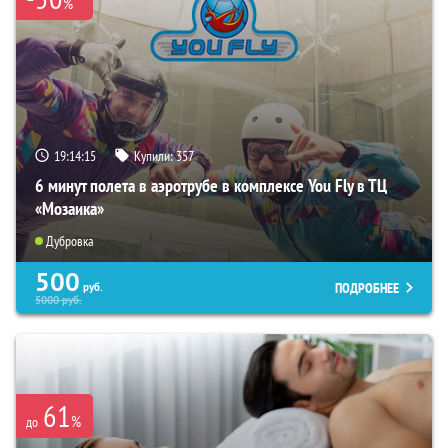
%
19:14:14
Купили:
357
6 минут полета в аэротрубе в комплексе You Fly в ТЦ
«Мозаика»
Дубровка
500
ПОДРОБНЕЕ
руб.
5000
руб.
61
%
до