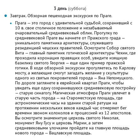
3 день
(суббота)
Завтрак. Обзорная пешеходная экскурсия по Праге.
Прага — это город с удивительной судьбой, сохранивший с
10 в. свое столичное положение и незабываемый
очаровательный средневековый облик. Прогулку по
средневековой Праге вы начнете от Пражского града —
уникального памятника архитектуры, служившего
резиденцией чешских правителей. Осмотрите Собор святого
Вита — главный памятник готической архитектуры Чехии, где
проходила коронация правящих особ, увидите изящную
базилику святого Георгия — еще один пример пражской
готики. В ходе обзорной экскурсии прогуляетесь по Карлову
мосту, а желающие смогут загадать желание у скульптуры
одного из святых покровителей города — Яна Непомуцкого.
По дороге заглянете в еврейский квартал Праги, чтобы
увидеть еще одну сохранившуюся средневековую постройку
— старую синагогу. Магическая атмосфера Праги увлечет в
старую часть города — на Староместскую площадь, где
астрономические часы на здании старой ратуши на
протяжении нескольких веков каждый час отмеряют бег
времени звоном колоколов и процессией из 12 апостолов.
Вы осмотрите знаменитую церковь святого Николая,
монумент Яну Гусу и церковь Марии, а затем
средневековыми улочками пройдете на главную площадь
нового города — Вацлавскую площадь.