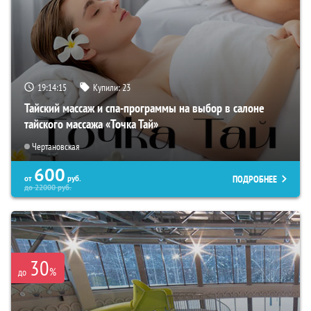
19:14:14
Купили:
23
Тайский массаж и спа-программы на выбор в салоне
тайского массажа «Точка Тай»
Чертановская
600
ПОДРОБНЕЕ
от
руб.
до
22000
руб.
30
%
до