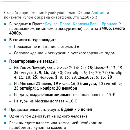
Скачайте приложение КупиКупона для
IOS
или
Android
и
покажите купон с экрана смартфона. Это удобно :)
Выходные в Праге:
Каунас–Прага–Карловы Вары–Вроцлав
(с
проживанием, питанием и экскурсиями) всего за
2490р. вместо
4980р.
В стоимость тура входит:
Проживание и питание в отелях 3★
Сопровождение и экскурсии с русскоговорящим гидом
Гарантированные заезды:
Из Санкт-Петербурга – Июнь: 7; 14; 21;
28
; Июль:
5
;
12
;
19
;
26
; Август:
2; 9; 16; 23
; 30; Сентябрь: 6; 13; 20; 27; Октябрь:
4; 11; 18;
25
; Ноябрь:
1
; 8; 15; 29; Декабрь: 6; 13;
20
Из Москвы:
21 июня; 19 июля; 16, 23 августа;
20 сентября;
25 октября; 1 ноября; 20 декабря
На даты,
выделенные жирным
- сезонная наценка 15 €
На туры из Москвы доплата – 10 €
Продолжительность услуги:
6 дней / 5 ночей
Один купон действует на одного человека
Если вы едете вдвоем или компанией необходимо
приобретать купон на каждого