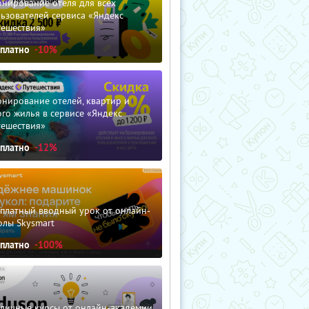
нирование отеля для всех
ьзователей сервиса «Яндекс
тешествия»
сплатно
-10%
нирование отелей, квартир и
го жилья в сервисе «Яндекс
тешествия»
сплатно
-12%
сплатный вводный урок от онлайн-
олы Skysmart
сплатно
-100%
зличные курсы от онлайн-академии