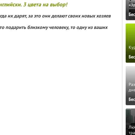
нглийски. 3 цвета на выбор!
«Э
Бе
да их дарят, за это они делают своих новых хозяев
что подарить близкому человеку, то одну из ваших
Кур
Бе
Ра
дне
Бе
Люб
тра