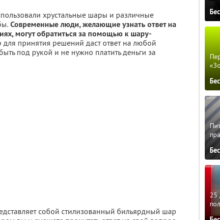
Бе
спользовали хрустальные шары и различные
бы.
Современные люди, желающие узнать ответ на
иях, могут обратиться за помощью к шару-
р для принятия решений даст ответ на любой
быть под рукой и не нужно платить деньги за
Пер
«З
Бе
Пит
пра
Бе
25 
по
едставляет собой стилизованный бильярдный шар
Бе