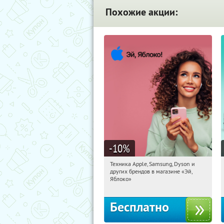
Похожие акции:
-10
%
Техника Apple, Samsung, Dyson и
06:14:39
Получи первым!
других брендов в магазине «Эй,
Багратионовская
Яблоко»
Бесплатно