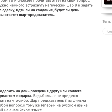
ором вы и сможете прочитать ответ на свой вопрос.
ужно немного встряхнуть магический шар 8 и задать
а сделку, идти ли на свидание, будет ли день
ы ответит шар-предсказатель.
Теги:
Тов
 подарить на день рождения другу или коллеге —
ариантом подарка.
Ведь больше не придется
ать на что-либо. Шар предсказатель 8 из фильма
юбой вопрос, к тому же теперь и на русском языке.
ll на английском языке.