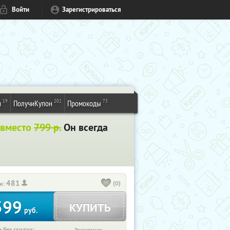
Войти
Зарегистрироваться
19
202
73
и
ПолучиКупон
Промокоды
 вместо
799 р.
Он всегда
481
(0)
и:
399
КУПИТЬ
руб.
 без скидки: