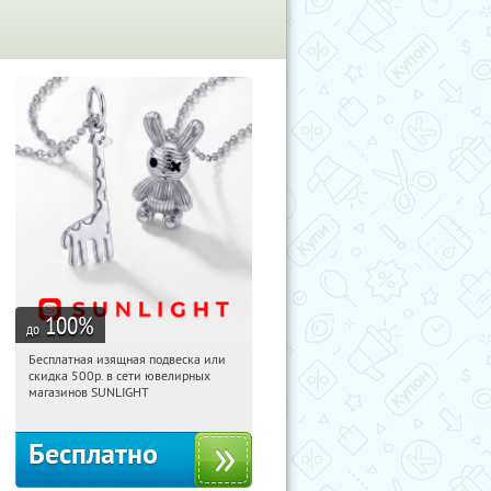
100
%
до
Бесплатная изящная подвеска или
06:14:39
Получили:
74
скидка 500р. в сети ювелирных
Россия
магазинов SUNLIGHT
Бесплатно