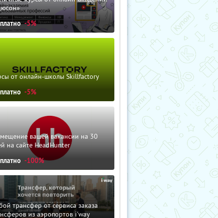
дюсон»
сплатно
-5%
сы от онлайн-школы Skillfactory
сплатно
-5%
змещение вашей вакансии на 30
й на сайте HeadHunter
сплатно
-100%
ой трансфер от сервиса заказа
нсферов из аэропортов i'way