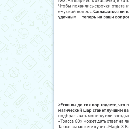
№8. На шаре есть окошечко, в кот
Чтобы появились строчки ответа н
ему свой вопрос.
Соглашаться ли н
удачным — теперь на ваши вопрос
>Если вы до сих пор гадаете, что
магический шар станет лучшим в
подбрасывать монетку или загадыв
«Трасса 60» может дать ответ на л
Также вы можете купить Magic 8 Ba