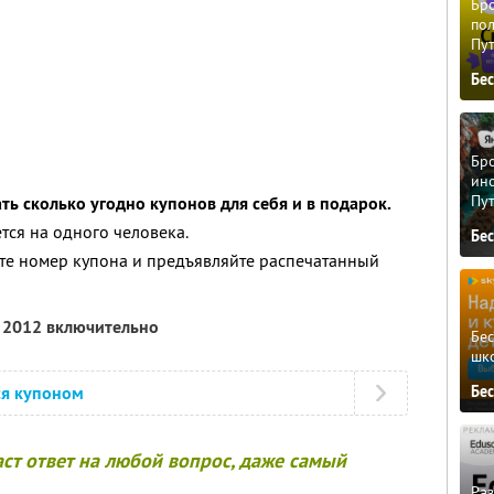
Бро
пол
Пу
Бе
Бро
ино
Пу
ть сколько угодно купонов для себя и в подарок.
тся на одного человека.
Бе
йте номер купона и предъявляйте распечатанный
я 2012 включительно
Бе
шк
Бе
ся купоном
ст ответ на любой вопрос, даже самый
Ра