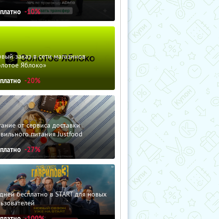
сплатно
-10%
вый заказ в сети магазинов
олотое Яблоко»
сплатно
-20%
ание от сервиса доставки
вильного питания Justfood
сплатно
-27%
дней бесплатно в START для новых
льзователей
сплатно
-100%