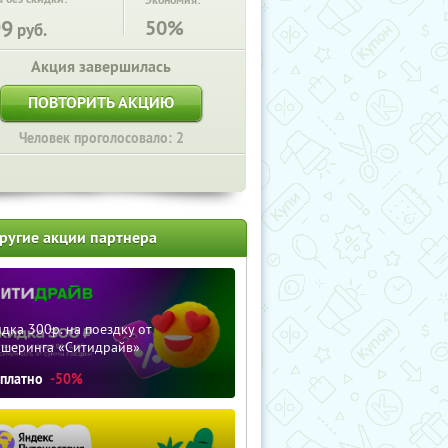
Экономия:
99
50%
руб.
Акция завершилась
ПОВТОРИТЬ АКЦИЮ
Человек проголосовало: 2
ругие акции партнера
дка 300р. на поездку от
ршеринга «Ситидрайв»
сплатно
-50%