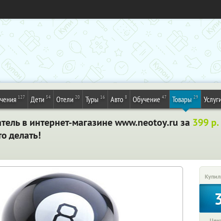
127
54
20
16
8
47
29
ечения
Дети
Отели
Туры
Авто
Обучение
Товары
Услуг
тель в интернет-магазине www.neotoy.ru за
399 р.
то делать!
Купил
Цена