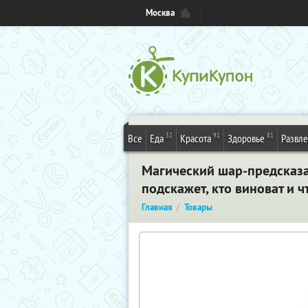
Москва
32
91
81
Все
Еда
Красота
Здоровье
Развл
Магический шар-предсказа
подскажет, кто виноват и ч
Главная
Товары