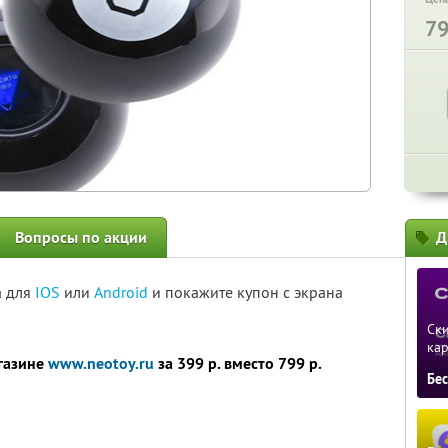
7
Вопросы по акции
Д
а для
IOS
или
Android
и покажите купон с экрана
Ски
ка
газине
www.neotoy.ru
за 399 р. вместо 799 р.
Бе