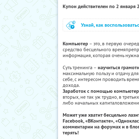
Купон действителен по 2 января
Узнай, как воспользовать
Компьютер
– это, в первую очере
средство бесцельного времяпреп
информация, которая очень нужна
Суть тренинга –
научиться грамот
максимальную пользу и отдачу для
себе, с интересом проводить врем
дохода.
Заработок с помощью компьютера
вторых, не так уж трудно, в третьи
либо начальных капиталовложени
Может уже хватит бесцельно лазит
Facebook, «ВКонтакте», «Однокла
комментарии на форумах и в блог
терять!