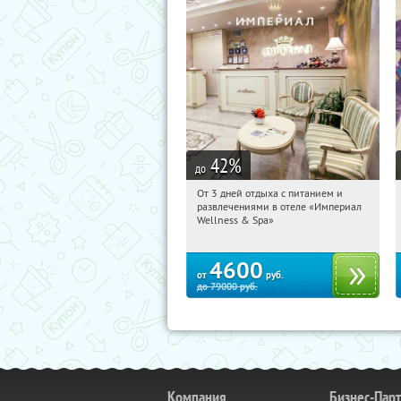
42
%
до
От 3 дней отдыха с питанием и
12:31:45
Купили:
114
развлечениями в отеле «Империал
Калужская обл., г. Обнинск, Киевское
Wellness & Spa»
ш., д. 11А
4600
от
руб.
до
79000
руб.
Компания
Бизнес-Пар