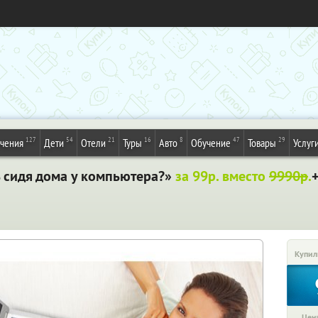
127
54
21
16
8
47
29
ечения
Дети
Отели
Туры
Авто
Обучение
Товары
Услуг
ь сидя дома у компьютера?»
за 99р. вместо
9990р
.
Купил
Цена