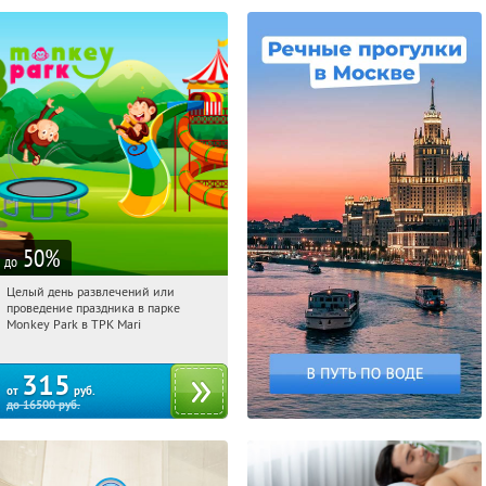
50
%
до
Целый день развлечений или
12:31:45
Купили:
287
проведение праздника в парке
Братиславская
Monkey Park в ТРК Mari
315
от
руб.
до
16500
руб.