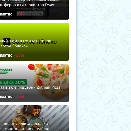
нсферов из аэропортов i'way
сплатно
-10%
вый заказ в сети магазинов
олотое Яблоко»
сплатно
-20%
аз в зале пиццерий Zotman Pizza
сплатно
-30%
ание от сервиса доставки
вильного питания Justfood