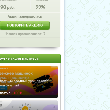
Экономия:
990
99%
руб.
Акция завершилась
ПОВТОРИТЬ АКЦИЮ
Человек проголосовало: 3
ругие акции партнера
сплатный вводный урок от онлайн-
олы Skysmart
сплатно
-100%