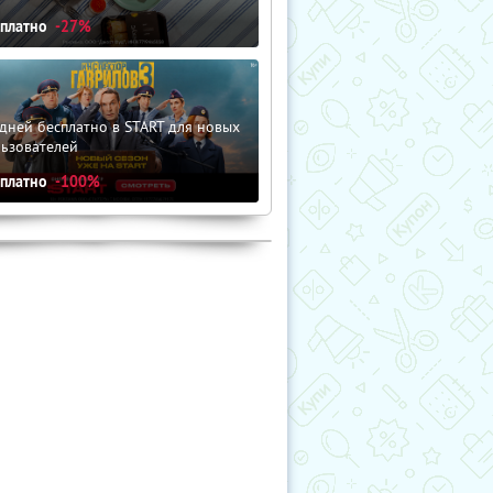
сплатно
-27%
дней бесплатно в START для новых
льзователей
сплатно
-100%