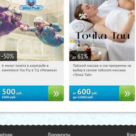
-50
%
61
%
до
6 минут полета в аэротрубе в
Тайский массаж и спа-программы на
12:31:45
Купили:
357
12:31:45
Купили:
23
комплексе You Fly в ТЦ «Мозаика»
выбор в салоне тайского массажа
Дубровка
Чертановская
«Точка Тай»
500
600
руб.
от
руб.
5000
руб.
до
22000
руб.
тнёрам
Документы
Кон