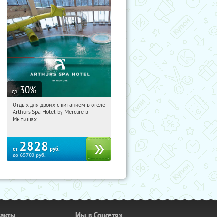
30
%
до
Отдых для двоих с питанием в отеле
12:31:45
Купи первым!
Arthurs Spa Hotel by Mercure в
Московская обл., г. Мытищи, д.
Мытищах
Ларево, ул. Хвойная, стр. 26
2828
от
руб.
до
65700
руб.
такты
Мы в Соцсетях