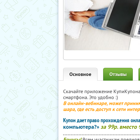
Основное
Отзывы
Скачайте приложение КупиКупон
смартфона. Это удобно :)
В онлайн-вебинаре, может приним
шара, где есть доступ к сети инте
Купон дает право прохождения онл
компьютера?»
за 99р. вместо
Бонусы!
Всем участникам преднов