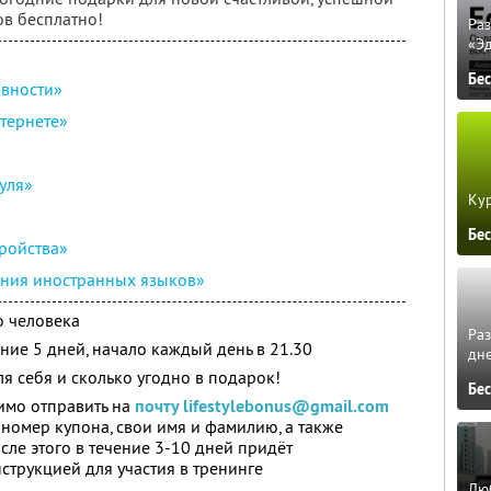
ов бесплатно!
Ра
«Э
Бе
ивности»
нтернете»
уля»
Кур
Бе
ройства»
ния иностранных языков»
о человека
Ра
ние 5 дней, начало каждый день в 21.30
дне
я себя и сколько угодно в подарок!
Бе
имо отправить на
почту lifestylebonus@gmail.com
 номер купона, свои имя и фамилию, а также
сле этого в течение 3-10 дней придёт
трукцией для участия в тренинге
Люб