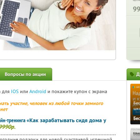
9
Вопросы по акции
Д
а для
IOS
или
Android
и покажите купон с экрана
ать участие, человек из любой точки земного
Бе
шк
рнет
Бе
айн-тренинга
«Как зарабатывать сидя дома у
9990р
.
огодние подарки для новой счастливой, успешной