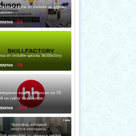
зличные курсы от онлайн-академии
дюсон»
сплатно
-5%
сы от онлайн-школы Skillfactory
сплатно
-5%
змещение вашей вакансии на 30
й на сайте HeadHunter
сплатно
-100%
ой трансфер от сервиса заказа