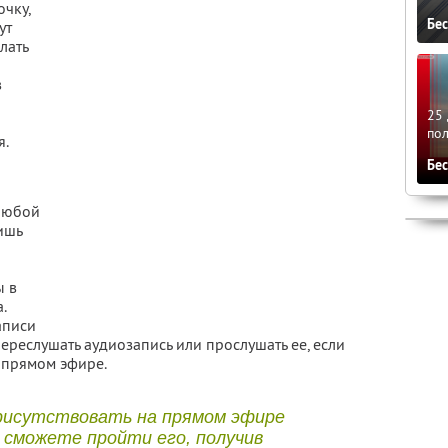
чку,
Бе
ут
лать
в
25 
по
я.
Бе
 любой
ишь
ы в
.
аписи
переслушать аудиозапись или прослушать ее, если
а прямом эфире.
рисутствовать на прямом эфире
 сможете пройти его, получив