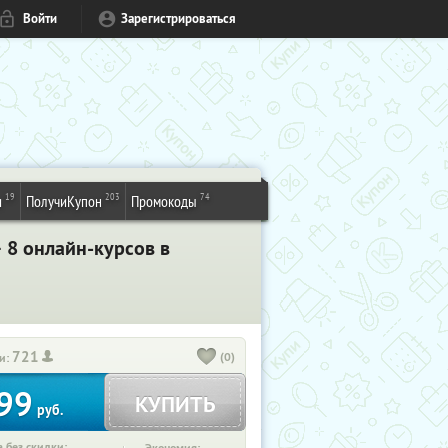
Войти
Зарегистрироваться
19
203
74
и
ПолучиКупон
Промокоды
+ 8 онлайн-курсов в
721
(0)
и:
99
КУПИТЬ
руб.
 без скидки: