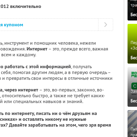
тра
 2012 включительно
Бе
ся купоном
дь, инструмент и помощник человека, нежели
Пер
«З
ровождения.
Интернет
– это, прежде всего, важная
 всем и каждому.
Бе
но работать с этой информацией
, получать
 себя, помогая другим людям, а в первую очередь –
я и превратить свои интересы в отличные источники
, через интернет
– это, во-первых, законно, во-
Зак
х, относительно быстро, а также не требует каких-
й или специальных навыков и знаний.
Бе
ь по интернету, писать ни о чём друзьям на
ссниках» и оставлять никому не нужные
ах? Давайте зарабатывать на этом, чего зря время
Пит
пра