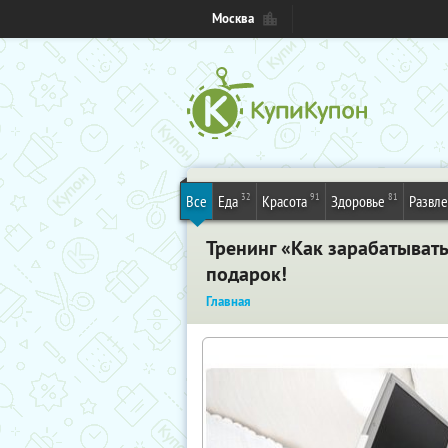
Москва
32
91
81
Все
Еда
Красота
Здоровье
Развл
Тренинг «Как зарабатыват
подарок!
Главная