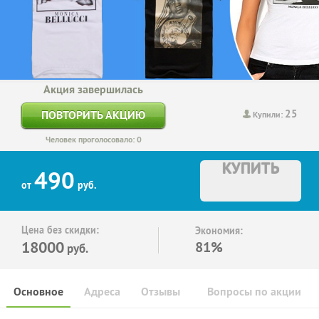
Акция завершилась
25
ПОВТОРИТЬ АКЦИЮ
Купили:
Человек проголосовало: 0
КУПИТЬ
490
от
руб.
Цена без скидки:
Экономия:
18000
81%
руб.
Основное
Адреса
Отзывы
Вопросы по акции