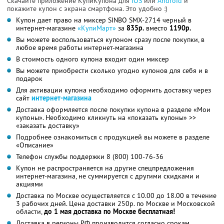
Скачайте приложение КупиКупона для
IOS
или
Android
и
покажите купон с экрана смартфона. Это удобно :)
Купон дает право на миксер SINBO SMX-2714 черный в
интернет-магазине
«КупиМарт»
за
835р.
вместо
1190р.
Вы можете воспользоваться купоном сразу после покупки, в
любое время работы интернет-магазина
В стоимость одного купона входит один миксер
Вы можете приобрести сколько угодно купонов для себя и в
подарок
Для активации купона необходимо оформить доставку через
сайт
интернет-магазина
Доставка оформляется после покупки купона в разделе «Мои
купоны». Необходимо кликнуть на «показать купоны» >>
«заказать доставку»
Подробнее ознакомиться с продукцией вы можете в разделе
«Описание»
Телефон службы поддержки 8 (800) 100-76-36
Купон не распространяется на другие спецпредложения
интернет-магазина, не суммируется с другими скидками и
акциями
Доставка по Москве осуществляется с 10.00 до 18.00 в течение
3 рабочих дней. Цена доставки 250р. по Москве и Московской
области,
до 1 мая доставка по Москве бесплатная!
Доставка в регионы РФ производится согласно срокам