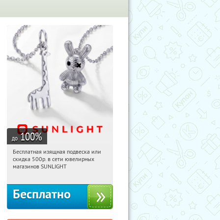
100
%
до
Бесплатная изящная подвеска или
17:38:16
Получили:
73
скидка 500р. в сети ювелирных
Россия
магазинов SUNLIGHT
Бесплатно