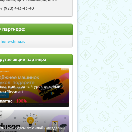
+7 (920) 443-43-40
 партнере:
phone-china.ru
ругие акции партнера
сплатный вводный урок от онлайн-
олы Skysmart
сплатно
-100%
зличные курсы от онлайн-академии