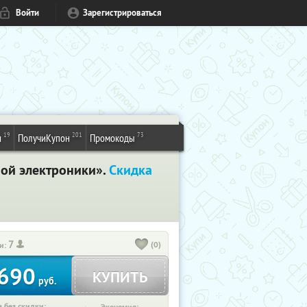
Войти
Зарегистрироваться
19
201
73
и
ПолучиКупон
Промокоды
ной электроники».
Скидка
7
(0)
и:
690
КУПИТЬ
руб.
 без скидки: