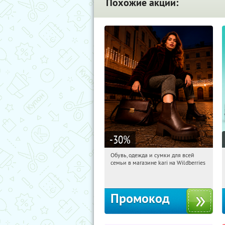
Похожие акции:
-30
%
Обувь, одежда и сумки для всей
17:38:16
Получи первым!
семьи в магазине kari на Wildberries
Россия
Промокод