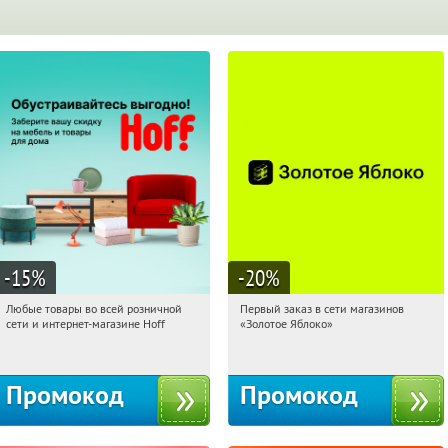
-15
%
-20
%
Любые товары во всей розничной
Первый заказ в сети магазинов
17:38:16
Получили:
83
17:38:16
Получи первым!
сети и интернет-магазине Hoff
«Золотое Яблоко»
Москва, 1-й Волоколамский проезд,
Россия
10с1
Промокод
Промокод