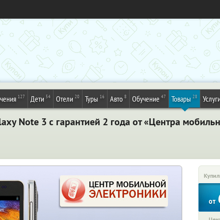
127
54
20
16
8
47
28
ечения
Дети
Отели
Туры
Авто
Обучение
Товары
Услуг
xy Note 3 c гарантией 2 года от «Центрa мобиль
Купил
от
Цена