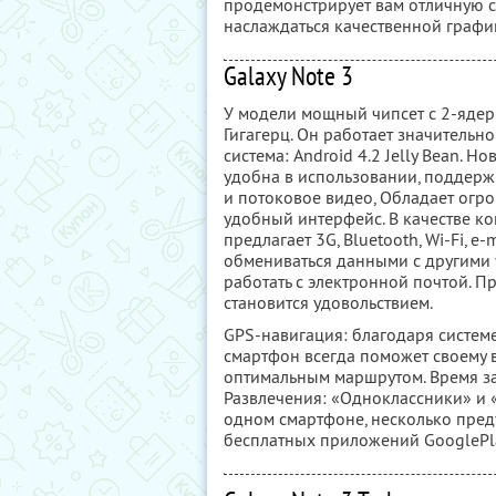
продемонстрирует вам отличную с
наслаждаться качественной графи
Galaxy Note 3
У модели мощный чипсет c 2-ядер
Гигагерц. Он работает значитель
система: Android 4.2 Jelly Bean. Н
удобна в использовании, поддерж
и потоковое видео, Обладает огр
удобный интерфейс. В качестве к
предлагает 3G, Bluetooth, Wi-Fi, е
обмениваться данными с другими 
работать с электронной почтой. П
становится удовольствием.
GPS-навигация: благодаря систем
смартфон всегда поможет своему 
оптимальным маршрутом. Время за
Развлечения: «Одноклассники» и «В
одном смартфоне, несколько преду
бесплатных приложений GooglePla