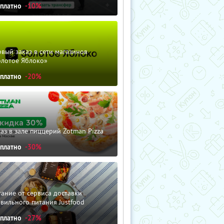
сплатно
-10%
вый заказ в сети магазинов
олотое Яблоко»
сплатно
-20%
аз в зале пиццерий Zotman Pizza
сплатно
-30%
ание от сервиса доставки
вильного питания Justfood
сплатно
-27%