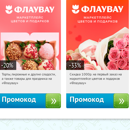
-20
%
-33
%
Торты, пирожные и другие сладости,
Скидка 1000р. на первый заказ на
17:38:16
Получили:
6
17:38:16
Получили:
18
а также товары для праздника на
маркетплейсе цветов и подарков
Россия
Россия
«Флаувау»
«Флаувау»
Промокод
Промокод