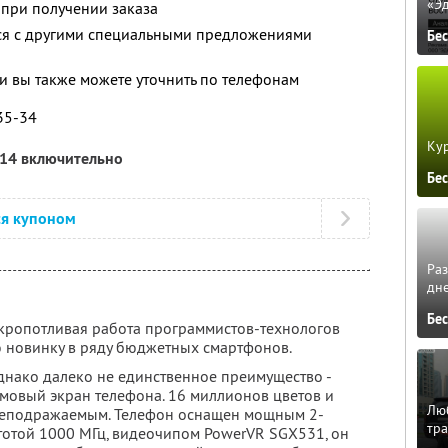
«Э
 при получении заказа
тся с другими специальными предложениями
Бе
 вы также можете уточнить по телефонам
-35-34
Кур
014 включительно
Бе
ся купоном
Ра
дне
Бе
кропотливая работа программистов-технологов
 новинку в ряду бюджетных смартфонов.
 однако далеко не единственное преимущество -
мовый экран телефона. 16 миллионов цветов и
Люб
 неподражаемым. Телефон оснащен мощным 2-
тра
отой 1000 МГц, видеочипом PowerVR SGX531, он