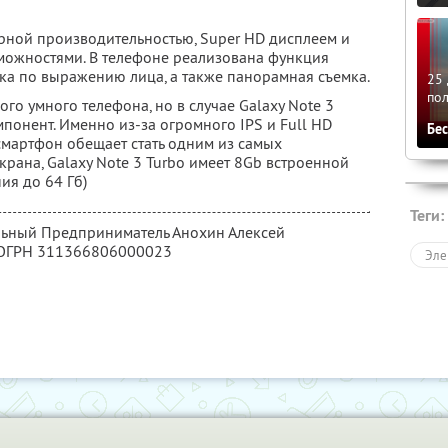
рной производительностью, Super HD дисплеем и
ожностями. В телефоне реализована функция
ка по выражению лица, а также панорамная съемка.
25 
по
го умного телефона, но в случае Galaxy Note 3
мпонент. Именно из-за огромного IPS и Full HD
Бе
смартфон обещает стать одним из самых
рана, Galaxy Note 3 Turbo имеет 8Gb встроенной
ия до 64 Гб)
Теги:
льный Предприниматель Анохин Алексей
 ОГРН 311366806000023
Эле