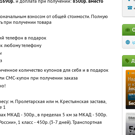
1690р.
и доплата при получении:
8500р. вместо
воначальным взносом от общей стоимости. Полную
ь при получении товара
О
тий телефон в подарок
i
 к любому телефону
ы
з
Д
ченное количество купонов для себя и в подарок
ли СМС-купон при получении заказа
но!
Бе
шк
есу: м. Пролетарская или м. Крестьянская застава,
Бе
е 1
ах МКАД - 300р., в пределах 5 км за МКАД - 500р.
оссии», 1 класс - 450р. (3-7 дней). Транспортная
Ра