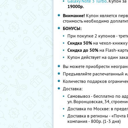
Galaxy Note 3 Turbo
. Купон за
19000р.
Внимание!
Купон является пер
стоимость необходимо доплатит
БОНУСЫ:
При покупке 2 купонов - тре
Скидка 50%
на чехол-книжку
Скидка до 50%
на Flash-карт
Купон действует на один зака
Вы можете приобрести неограни
Предъявляйте распечатанный и
Количество подарков ограниче
Доставка:
Самовывоз - бесплатно по адр
ул. Воронцовская, 34, строени
Доставка по Москве: в предел
Доставка в регионы - «Почта Р
компания - 800р. (1-3 дня)