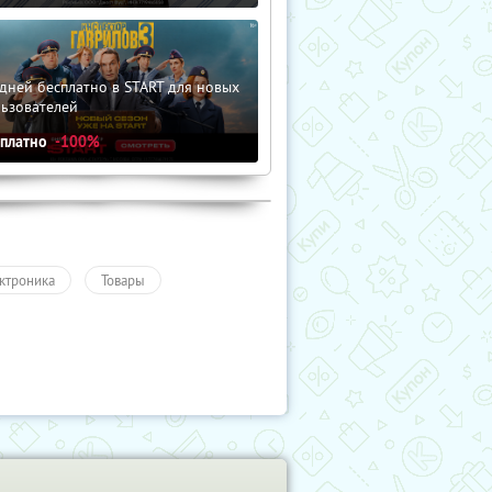
дней бесплатно в START для новых
льзователей
сплатно
-100%
ктроника
Товары