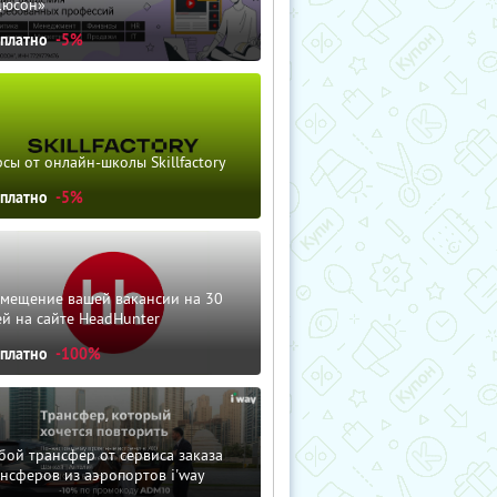
дюсон»
сплатно
-5%
сы от онлайн-школы Skillfactory
сплатно
-5%
змещение вашей вакансии на 30
й на сайте HeadHunter
сплатно
-100%
ой трансфер от сервиса заказа
нсферов из аэропортов i'way