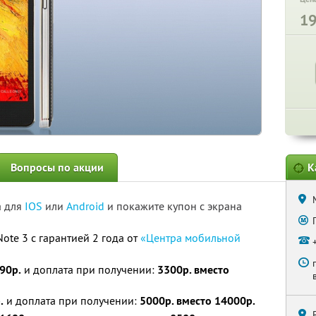
1
Вопросы по акции
К
а для
IOS
или
Android
и покажите купон с экрана
ote 3 c гарантией 2 года от
«Центрa мобильной
90р.
и доплата при получении:
3300р. вместо
.
и доплата при получении:
5000р. вместо 14000р.