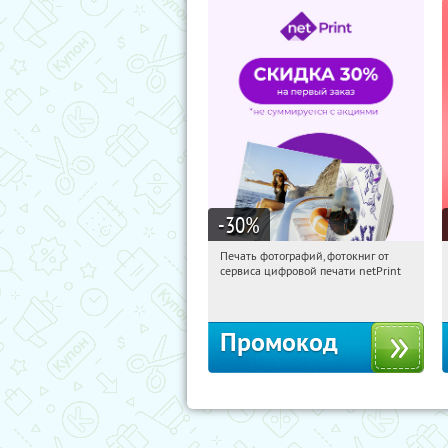
-30
%
Печать фотографий, фотокниг от
17:38:16
Получили:
4
сервиса цифровой печати netPrint
Россия
Промокод