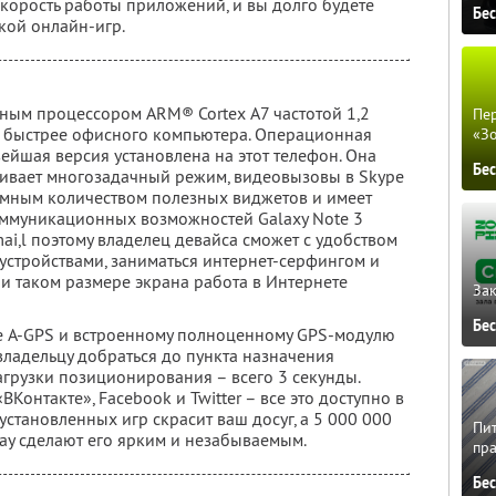
корость работы приложений, и вы долго будете
Бе
кой онлайн-игр.
ным процессором ARM® Cortex А7 частотой 1,2
Пер
но быстрее офисного компьютера. Операционная
«З
овейшая версия установлена на этот телефон. Она
Бе
ивает многозадачный режим, видеовызовы в Skype
омным количеством полезных виджетов и имеет
оммуникационных возможностей Galaxy Note 3
-mai,l поэтому владелец девайса сможет с удобством
устройствами, заниматься интернет-серфингом и
ри таком размере экрана работа в Интернете
Зак
Бе
е A-GPS и встроенному полноценному GPS-модулю
владельцу добраться до пункта назначения
грузки позиционирования – всего 3 секунды.
Контакте», Facebook и Twitter – все это доступно в
становленных игр скрасит ваш досуг, а 5 000 000
Пит
y сделают его ярким и незабываемым.
пра
Бе