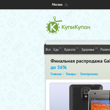
Москва
32
91
80
Все
Еда
Красота
Здоровье
Развл
Финальная распродажа Gala
до 56%
Главная
Товары
Электроника