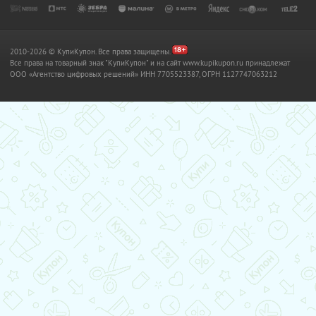
2010-2026 © КупиКупон. Все права защищены.
Все права на товарный знак "КупиКупон" и на сайт www.kupikupon.ru принадлежат
OOO «Агентство цифровых решений» ИНН 7705523387, ОГРН 1127747063212