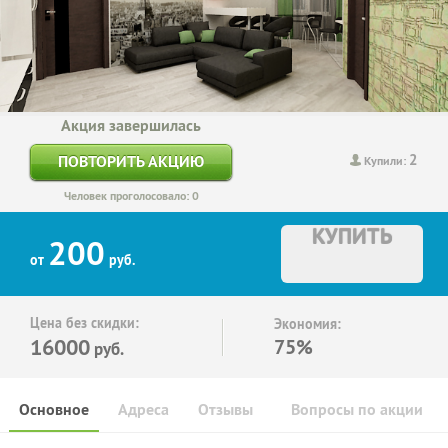
Акция завершилась
2
ПОВТОРИТЬ АКЦИЮ
Купили:
Человек проголосовало: 0
КУПИТЬ
200
от
руб.
Цена без скидки:
Экономия:
16000
75%
руб.
Основное
Адреса
Отзывы
Вопросы по акции