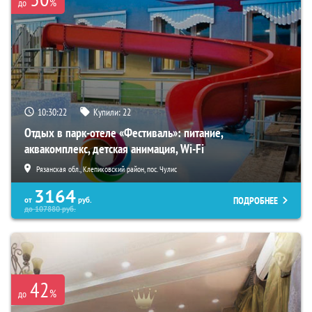
%
до
10:30:21
Купили:
22
Отдых в парк-отеле «Фестиваль»: питание,
аквакомплекс, детская анимация, Wi-Fi
Рязанская обл., Клепиковский район, пос. Чулис
3164
ПОДРОБНЕЕ
от
руб.
до
107880
руб.
42
%
до