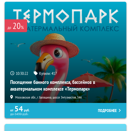
20
%
до
10:30:21
Купили:
417
Посещение банного комплекса, бассейнов в
акватермальном комплексе «Термопарк»
Московская обл., г. Балашиха, шоссе Энтузиастов, 54А
54
ПОДРОБНЕЕ
от
руб.
до
3490
руб.