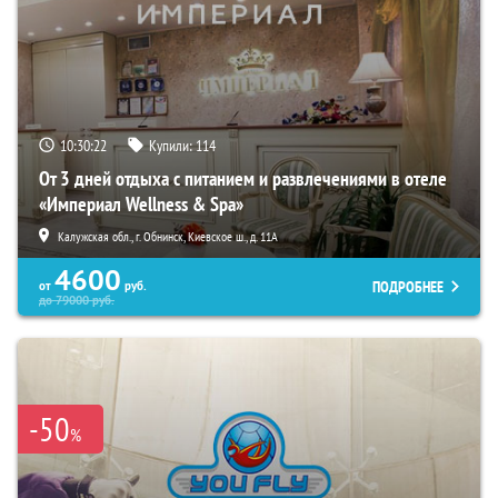
10:30:21
Купили:
114
От 3 дней отдыха с питанием и развлечениями в отеле
«Империал Wellness & Spa»
Калужская обл., г. Обнинск, Киевское ш., д. 11А
4600
ПОДРОБНЕЕ
от
руб.
до
79000
руб.
-50
%