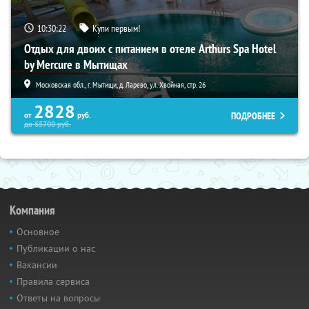
10:30:21
Купи первым!
Отдых для двоих с питанием в отеле Arthurs Spa Hotel
by Mercure в Мытищах
Московская обл., г. Мытищи, д. Ларево, ул. Хвойная, стр. 26
2828
ПОДРОБНЕЕ
от
руб.
до
65700
руб.
Компания
Основное
Публикации о нас
Вакансии
Правила сервиса
Ответы на вопросы