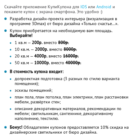
Скачайте приложение КупиКупона для
IOS
или
Android
и
покажите купон с экрана смартфона. Это удобно :)
Разработка дизайн-проекта интерьера (визуализация в
программе 3Dmax) от бюро дизайна «Только счастье...».
Купон приобретается на необходимую вам площадь.
Выбирайте!
1 кв.м —
200р.
вместо
800р.
10 кв.м. —
2000р.
вместо
8000р.
20 кв.м —
4000р.
вместо
16000р.
50 кв.м —
10000р.
вместо
40000р.
В стоимость купона входит:
допроектная подготовка (3 разных по стилю варианта
помещения);
эскизы помещений;
план пола, план потолка, план электрики, план расстановки
мебели, развёртки стен;
описание декоративных материалов, рекомендации по
мебели; светильникам, сантехнике, декоративному
наполнению, текстилю.
Бонус!
Обладателям купонов предоставляется 10% скидка на
дизайнерские светильники от бюро дизайна.