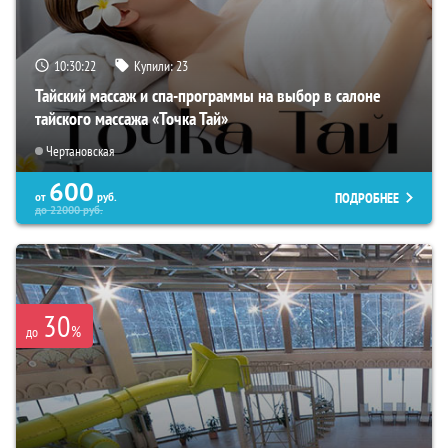
10:30:21
Купили:
23
Тайский массаж и спа-программы на выбор в салоне
тайского массажа «Точка Тай»
Чертановская
600
ПОДРОБНЕЕ
от
руб.
до
22000
руб.
30
%
до