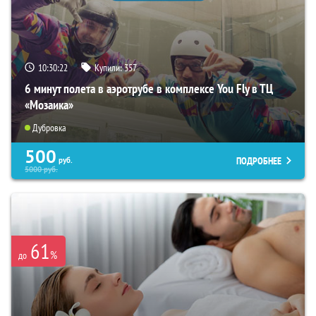
10:30:21
Купили:
357
6 минут полета в аэротрубе в комплексе You Fly в ТЦ
«Мозаика»
Дубровка
500
ПОДРОБНЕЕ
руб.
5000
руб.
61
%
до