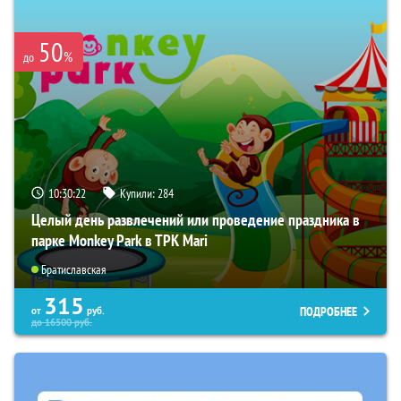
50
%
до
10:30:21
Купили:
284
Целый день развлечений или проведение праздника в
парке Monkey Park в ТРК Mari
Братиславская
315
ПОДРОБНЕЕ
от
руб.
до
16500
руб.