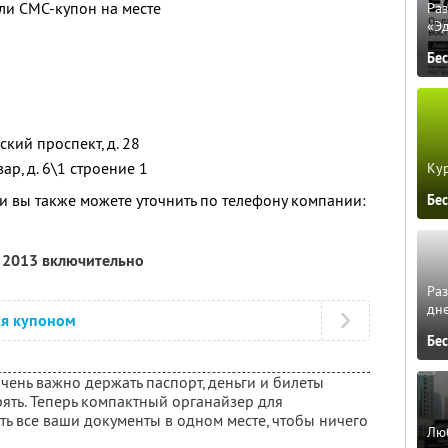
ли СМС-купон на месте
Ра
«Э
Бе
ский проспект, д. 28
вар, д. 6\1 строение 1
Кур
 вы также можете уточнить по телефону компании:
Бе
я 2013 включительно
Ра
дне
ся купоном
Бе
чень важно держать паспорт, деньги и билеты
рять. Теперь компактный органайзер для
ь все ваши документы в одном месте, чтобы ничего
Люб