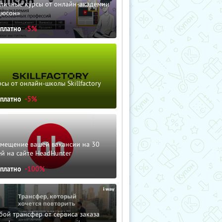
зличные курсы от онлайн-академии
дюсон»
сплатно
-5%
сы от онлайн-школы Skillfactory
сплатно
-5%
змещение вашей вакансии на 30
й на сайте HeadHunter
сплатно
-100%
ой трансфер от сервиса заказа