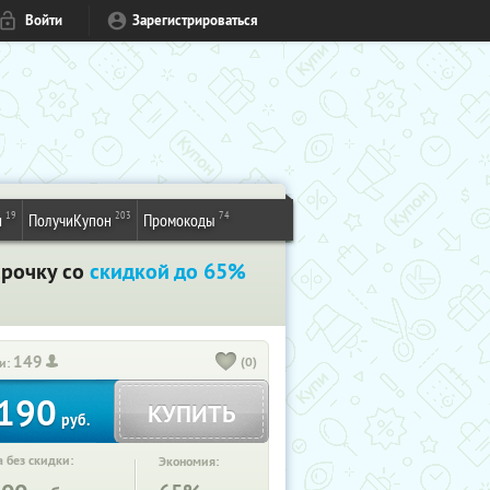
Войти
Зарегистрироваться
19
203
74
и
ПолучиКупон
Промокоды
срочку со
скидкой до 65%
149
(0)
и:
190
КУПИТЬ
руб.
 без скидки:
Экономия: