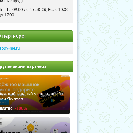
Чистые пруды
Пн.-Пт.: 09.00 до 19.30 Cб, Bc.: c 10.00
до 17.00
 партнере:
appy-me.ru
ругие акции партнера
сплатный вводный урок от онлайн-
олы Skysmart
сплатно
-100%