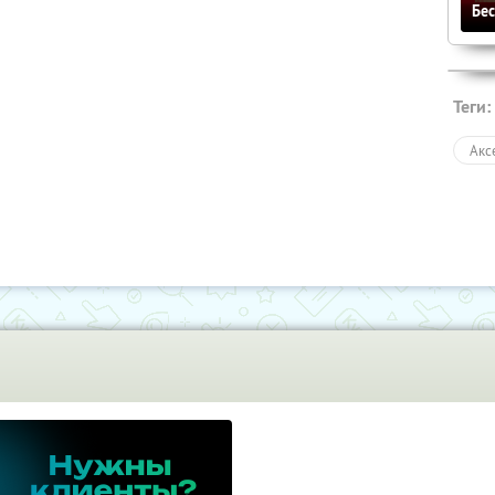
Бе
Теги:
Акс