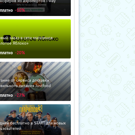
нсферов из аэропортов i'way
сплатно
-10%
вый заказ в сети магазинов
олотое Яблоко»
сплатно
-20%
ание от сервиса доставки
вильного питания Justfood
сплатно
-27%
дней бесплатно в START для новых
льзователей