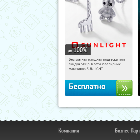
100
%
до
Бесплатная изящная подвеска или
07:41:04
Получили:
73
скидка 500р. в сети ювелирных
Россия
магазинов SUNLIGHT
Бесплатно
Компания
Бизнес-Пар