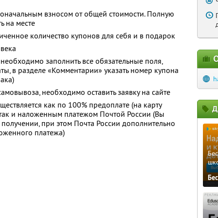
воначальным взносом от общей стоимости. Полную
ь на месте
ченное количество купонов для себя и в подарок
овека
О
 необходимо заполнить все обязательные поля,
аты, в разделе «Комментарии» указать номер купона
нака)
h
амовывоза, необходимо оставить заявку на сайте
ществляется как по 100% предоплате (на карту
Д
 так и наложенным платежом Почтой России (Вы
и получении, при этом Почта России дополнительно
ложенного платежа)
Бе
шк
Бе