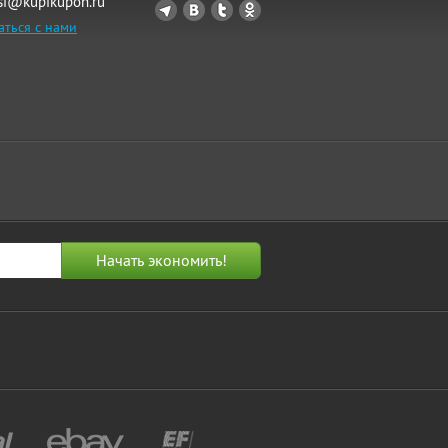
si@kupikupon.ru
аться с нами