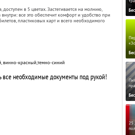
тра
 доступен в 5 цветах. Застегивается на молнию,
Бе
 внутри: все это обеспечит комфорт и удобство при
билетов, пластиковых карт и всего необходимого
Пер
«З
Бе
ый, винно-красный,темно-синий
 все необходимые документы под рукой!
Пит
пра
Бе
25 
по