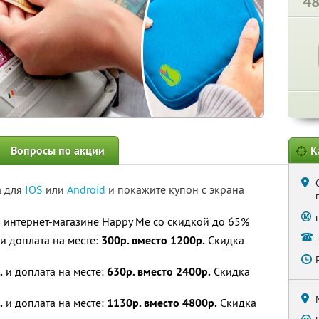
4
Вопросы по акции
К
а для
IOS
или
Android
и покажите купон с экрана
 интернет-магазине Happy Me со скидкой до 65%
и доплата на месте:
300р. вместо 1200р.
Скидка
.
и доплата на месте:
630р. вместо 2400р.
Скидка
.
и доплата на месте:
1130р. вместо 4800р.
Скидка