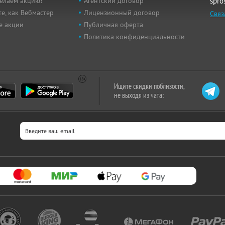
елаем акцию!
Агентский договор
spro
е, как Вебмастер
Лицензионный договор
Связ
е акции
Публичная оферта
Политика конфиденциальности
Ищите скидки поблизости,
не выходя из чата: