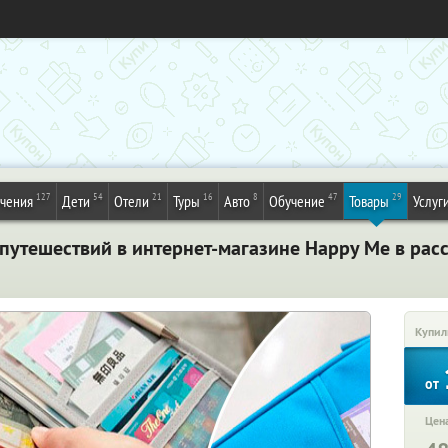
127
54
21
16
8
47
29
ечения
Дети
Отели
Туры
Авто
Обучение
Товары
Услуг
я путешествий в интернет-магазине Happy Me в рас
Купил
от
Цена