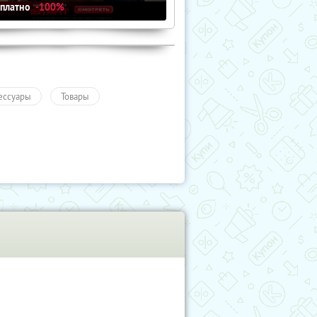
сплатно
-100%
ессуары
Товары