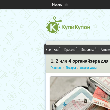
Москва
32
91
81
Все
Еда
Красота
Здоровье
Развл
1, 2 или 4 органайзера дл
Главная
Товары
Аксессуары