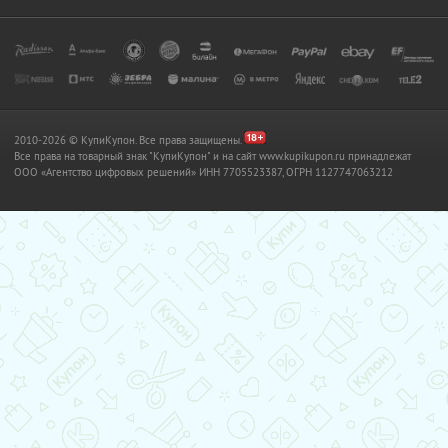
2010-2026 © КупиКупон. Все права защищены.
Все права на товарный знак "КупиКупон" и на сайт www.kupikupon.ru принадлежат
OOO «Агентство цифровых решений» ИНН 7705523387, ОГРН 1127747063212