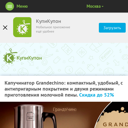
Меню
Москва
КупиКупон
Мобильное приложение
Загрузить
ещё удобнее
Капучинатор Grandechino: компактный, удобный, с
антипригарным покрытием и двумя режимами
приготовления молочной пены.
Скидка до 52%