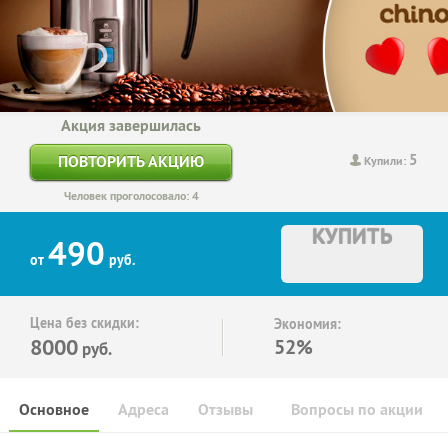
Акция завершилась
5
ПОВТОРИТЬ АКЦИЮ
Купили:
Человек проголосовало: 4
КУПИТЬ
490
от
руб.
Цена без скидки:
Экономия:
8000
52%
руб.
Основное
Адреса
Отзывы
Вопросы по акции