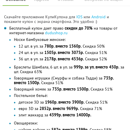
Скачайте приложение КупиКупона для
IOS
или
Android
и
покажите купон с экрана смартфона. Это удобно :)
Бесплатный купон дает право
скидки до 70%
на товары от
интернет-магазина
dudushop.ru
Носки бамбуковые женские:
12 шт. в уп. за
780р. вместо 1560р.
Скидка 50%
24 шт. в уп. за
1505р. вместо 3075р.
Скидка 51%
36 шт. в уп. за
2178р. вместо 4536р.
Скидка 52%
Браслеты Шамбала, 6 шт. в уп. за
999р. за уп. вместо 450р.
за
шт. Скидка 63%
Говорящие игрушки (Смурфы и собака Тэдди) за
735р.
вместо 1500р.
Скидка 51%
Говорящий хомяк за
735р. вместо 1500р.
Скидка 51%
Постельное бельё:
детское 3D за
1960р. вместо 3900р.
Скидка 51%
евро 3D за
2852р. вместо 9699р.
Скидка 71%
элит жаккард за
4399р. вместо 14000р.
Овощерезки:
найсер дайсер за
587р. вместо 1399р.
Скидка 58%