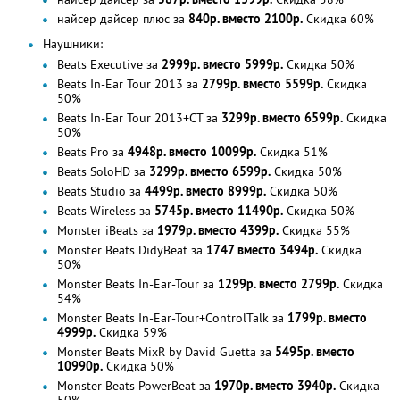
найсер дайсер плюс за
840р. вместо 2100р.
Скидка 60%
Наушники:
Beats Executive за
2999р. вместо 5999р.
Скидка 50%
Beats In-Ear Tour 2013 за
2799р. вместо 5599р.
Скидка
50%
Beats In-Ear Tour 2013+CT за
3299р. вместо 6599р.
Скидка
50%
Beats Pro за
4948р. вместо 10099р.
Скидка 51%
Beats SoloHD за
3299р. вместо 6599р.
Скидка 50%
Beats Studio за
4499р. вместо 8999р.
Скидка 50%
Beats Wireless за
5745р. вместо 11490р.
Скидка 50%
Monster iBeats за
1979р. вместо 4399р.
Скидка 55%
Monster Beats DidyBeat за
1747 вместо 3494р.
Скидка
50%
Monster Beats In-Ear-Tour за
1299р. вместо 2799р.
Скидка
54%
Monster Beats In-Ear-Tour+ControlTalk за
1799р. вместо
4999р.
Скидка 59%
Monster Beats MixR by David Guetta за
5495р. вместо
10990р.
Скидка 50%
Monster Beats PowerBeat за
1970р. вместо 3940р.
Скидка