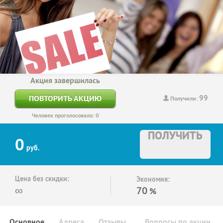
Акция завершилась
99
ПОВТОРИТЬ АКЦИЮ
Получили:
Человек проголосовало: 0
ПОЛУЧИТЬ
0
руб.
Цена без скидки:
Экономия:
∞
70
%
Основное
Адреса
Отзывы
Вопросы по акции