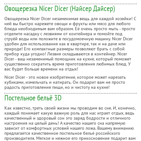
Овощерезка Nicer Dicer (Найсер Дайсер)
Овощерезка Nicer Dicer незаменимая вещь для каждой хозяйки! С
ней вы быстро нарежете овощи и фрукты или мясо для любого
блюда необходимым вам образом. Её очень просто мыть - просто
отделите насадку с лезвиями от контейнера и помойте под
струёй воды или положите в посудомоечную машину. Nicer Dicer
удобен для использования как в квартире, так и на даче или
природе! Его компактные размеры позволяют брать с собой
прибор куда угодно! Лезвия складываются в контейнер. Nicer
Dicer - ваш незаменимый помощник на кухне, который поможет
существенно сократить время приготовления любимых блюд. У
вас будет больше времени на отдых!
Nicer Dicer - это новое изобретение, которое может нарезать
кубиками, измельчать и натирать. Он подарит вам не просто
радость приготовления пищи, но и чистоту на кухне!
Постельное бельё 3D
Как известно, треть своей жизни мы проводим во сне. И, конечно,
каждый понимает какую важную роль для нас играет отдых, ведь
качественный и здоровый сон это заряд бодрости и отличного
настроения на целый день! А качество нашего сна напрямую
зависит от комфортных условий нашего ложа. Вашему вниманию
предлагается качественное постельное бельё российского
производителя. Мягкое и нежное его прикосновение подарит вам