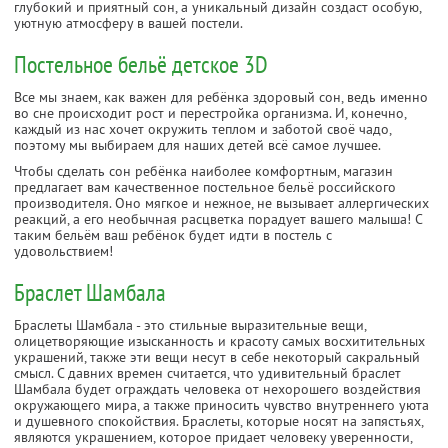
глубокий и приятный сон, а уникальный дизайн создаст особую,
уютную атмосферу в вашей постели.
Постельное бельё детское 3D
Все мы знаем, как важен для ребёнка здоровый сон, ведь именно
во сне происходит рост и перестройка организма. И, конечно,
каждый из нас хочет окружить теплом и заботой своё чадо,
поэтому мы выбираем для наших детей всё самое лучшее.
Чтобы сделать сон ребёнка наиболее комфортным, магазин
предлагает вам качественное постельное бельё российского
производителя. Оно мягкое и нежное, не вызывает аллергических
реакций, а его необычная расцветка порадует вашего малыша! С
таким бельём ваш ребёнок будет идти в постель с
удовольствием!
Браслет Шамбала
Браслеты Шамбала - это стильные выразительные вещи,
олицетворяющие изысканность и красоту самых восхитительных
украшений, также эти вещи несут в себе некоторый сакральный
смысл. С давних времен считается, что удивительный браслет
Шамбала будет ограждать человека от нехорошего воздействия
окружающего мира, а также приносить чувство внутреннего уюта
и душевного спокойствия. Браслеты, которые носят на запястьях,
являются украшением, которое придает человеку уверенности,