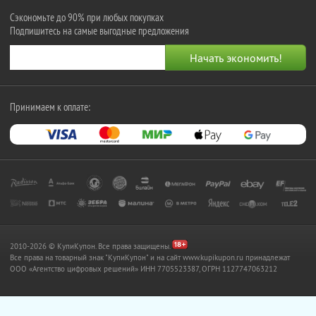
Сэкономьте до 90% при любых покупках
Подпишитесь на самые выгодные предложения
Принимаем к оплате:
2010-2026 © КупиКупон. Все права защищены.
Все права на товарный знак "КупиКупон" и на сайт www.kupikupon.ru принадлежат
OOO «Агентство цифровых решений» ИНН 7705523387, ОГРН 1127747063212