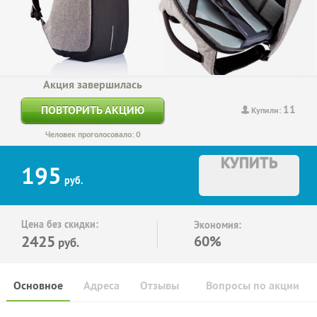
Акция завершилась
11
ПОВТОРИТЬ АКЦИЮ
Купили:
Человек проголосовало: 0
КУПИТЬ
195
руб.
Цена без скидки:
Экономия:
2425
60%
руб.
Основное
Адреса
Отзывы
Вопросы по акции