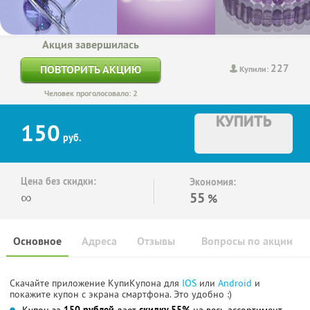
Акция завершилась
227
ПОВТОРИТЬ АКЦИЮ
Купили:
Человек проголосовало: 2
КУПИТЬ
150
руб.
Цена без скидки:
Экономия:
∞
55
%
Основное
Адреса
Отзывы
Вопросы по акции
Скачайте приложение КупиКупона для
IOS
или
Android
и
покажите купон с экрана смартфона. Это удобно :)
Купон за
150 рублей
дает
скидку 55%
на весь ассортимент