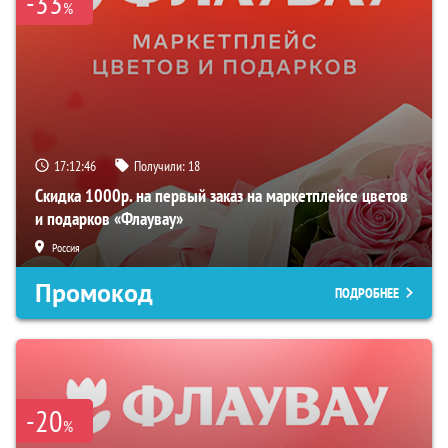
-33
%
17:12:45
Получили:
18
Скидка 1000р. на первый заказ на маркетплейсе цветов
и подарков «Флаувау»
Россия
Промокод
ПОДРОБНЕЕ
-20
%