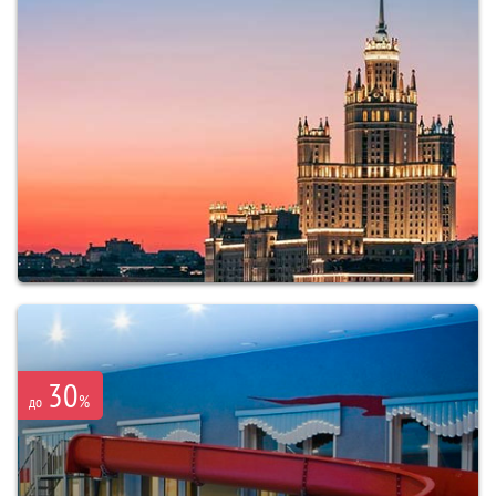
30
%
до