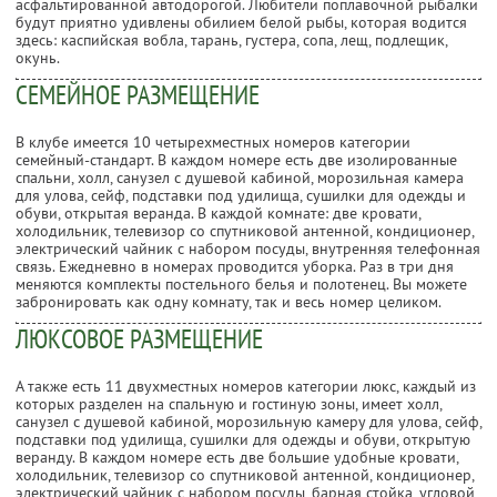
асфальтированной автодорогой. Любители поплавочной рыбалки
будут приятно удивлены обилием белой рыбы, которая водится
здесь: каспийская вобла, тарань, густера, сопа, лещ, подлещик,
окунь.
СЕМЕЙНОЕ РАЗМЕЩЕНИЕ
В клубе имеется 10 четырехместных номеров категории
семейный-стандарт. В каждом номере есть две изолированные
спальни, холл, санузел с душевой кабиной, морозильная камера
для улова, сейф, подставки под удилища, сушилки для одежды и
обуви, открытая веранда. В каждой комнате: две кровати,
холодильник, телевизор со спутниковой антенной, кондиционер,
электрический чайник с набором посуды, внутренняя телефонная
связь. Ежедневно в номерах проводится уборка. Раз в три дня
меняются комплекты постельного белья и полотенец. Вы можете
забронировать как одну комнату, так и весь номер целиком.
ЛЮКСОВОЕ РАЗМЕЩЕНИЕ
А также есть 11 двухместных номеров категории люкс, каждый из
которых разделен на спальную и гостиную зоны, имеет холл,
санузел с душевой кабиной, морозильную камеру для улова, сейф,
подставки под удилища, сушилки для одежды и обуви, открытую
веранду. В каждом номере есть две большие удобные кровати,
холодильник, телевизор со спутниковой антенной, кондиционер,
электрический чайник с набором посуды, барная стойка, угловой