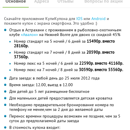
Основное
Адреса
Отзывы
Вопросы по акции
Скачайте приложение КупиКупона для
IOS
или
Android
и
покажите купон с экрана смартфона. Это удобно :)
Отдых в Астрахани с проживанием в рыболовно-охотничьем
клубе
«Авалон»
на Нижней Волге для двоих со скидкой 45%
Номер стандарт на 5 ночей / 6 дней за
15490р. вместо
28160р.
Номер стандарт на 7 ночей / 8 дней за
20590р. вместо
37360р.
Номер люкс на 5 ночей / 6 дней за
22590р. вместо 41160р.
Номер люкс на 7 ночей / 8 дней за
30590р. вместо 55560р.
Дата заезда: в любой день до 25 июля 2012 года
Время заезда: 12.00, выезд в 12.00
Для детей до 5 лет размещение бесплатное
Для маленьких детей предоставляется детская кроватка
Необходимо предварительное бронирование номера по
телефону не менее,чем за 2 дня до желаемой даты
Перенос времени процедуры возможен не позднее, чем за 5
суток до предполагаемой даты заезда
В стоимость купона входит: