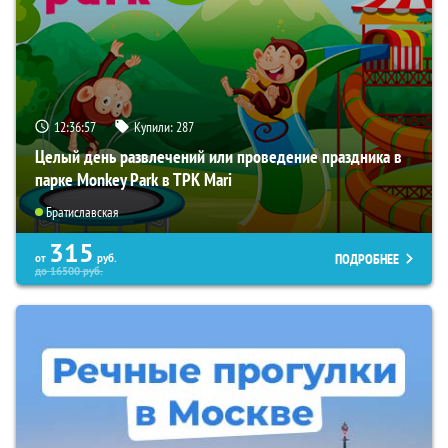
12:36:56
Купили:
287
Целый день развлечений или проведение праздника в
парке Monkey Park в ТРК Mari
Братиславская
315
ПОДРОБНЕЕ
от
руб.
до
16500
руб.