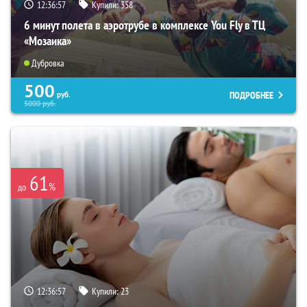
12:36:56
Купили:
358
6 минут полета в аэротрубе в комплексе You Fly в ТЦ
«Мозаика»
Дубровка
500
ПОДРОБНЕЕ
руб.
5000
руб.
61
%
до
12:36:56
Купили:
23