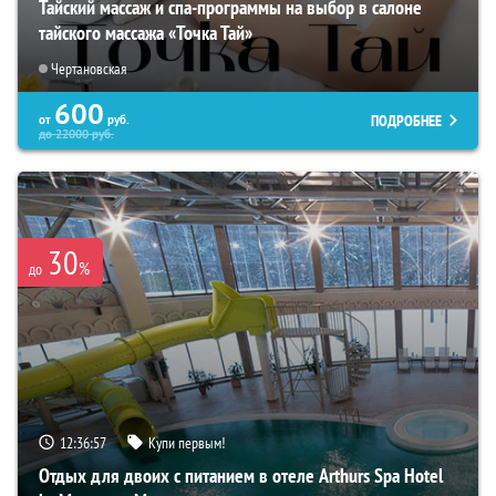
Тайский массаж и спа-программы на выбор в салоне
тайского массажа «Точка Тай»
Чертановская
600
ПОДРОБНЕЕ
от
руб.
до
22000
руб.
30
%
до
12:36:56
Купи первым!
Отдых для двоих с питанием в отеле Arthurs Spa Hotel