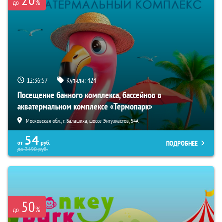
%
до
12:36:56
Купили:
424
Посещение банного комплекса, бассейнов в
акватермальном комплексе «Термопарк»
Московская обл., г. Балашиха, шоссе Энтузиастов, 54А
54
ПОДРОБНЕЕ
от
руб.
до
3490
руб.
50
%
до