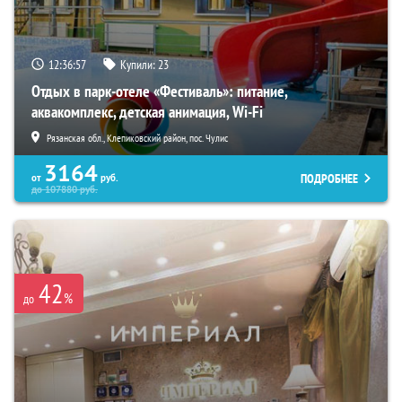
12:36:56
Купили:
23
Отдых в парк-отеле «Фестиваль»: питание,
аквакомплекс, детская анимация, Wi-Fi
Рязанская обл., Клепиковский район, пос. Чулис
3164
ПОДРОБНЕЕ
от
руб.
до
107880
руб.
42
%
до