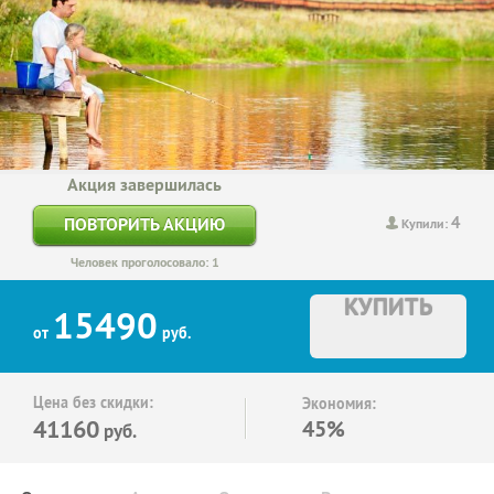
Акция завершилась
4
ПОВТОРИТЬ АКЦИЮ
Купили:
Человек проголосовало: 1
КУПИТЬ
15490
от
руб.
Цена без скидки:
Экономия:
41160
45%
руб.