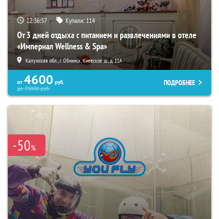
12:36:56
Купили:
114
От 3 дней отдыха с питанием и развлечениями в отеле
«Империал Wellness & Spa»
Калужская обл., г. Обнинск, Киевское ш., д. 11А
4600
ПОДРОБНЕЕ
от
руб.
до
79000
руб.
-50
%