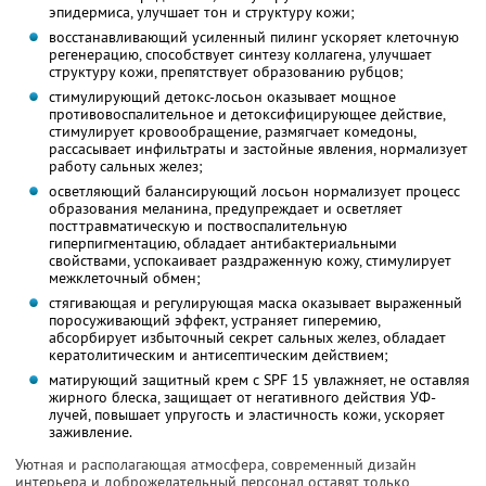
эпидермиса, улучшает тон и структуру кожи;
восстанавливающий усиленный пилинг ускоряет клеточную
регенерацию, способствует синтезу коллагена, улучшает
структуру кожи, препятствует образованию рубцов;
стимулирующий детокс-лосьон оказывает мощное
противовоспалительное и детоксифицирующее действие,
стимулирует кровообращение, размягчает комедоны,
рассасывает инфильтраты и застойные явления, нормализует
работу сальных желез;
осветляющий балансирующий лосьон нормализует процесс
образования меланина, предупреждает и осветляет
посттравматическую и поствоспалительную
гиперпигментацию, обладает антибактериальными
свойствами, успокаивает раздраженную кожу, стимулирует
межклеточный обмен;
стягивающая и регулирующая маска оказывает выраженный
поросуживающий эффект, устраняет гиперемию,
абсорбирует избыточный секрет сальных желез, обладает
кератолитическим и антисептическим действием;
матирующий защитный крем с SPF 15 увлажняет, не оставляя
жирного блеска, защищает от негативного действия УФ-
лучей, повышает упругость и эластичность кожи, ускоряет
заживление.
Уютная и располагающая атмосфера, современный дизайн
интерьера и доброжелательный персонал оставят только