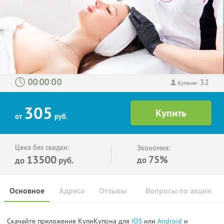
32
:
:
Купили:
305
от
руб.
Цена без скидки:
Экономия:
13500
75%
до
до
руб.
Основное
Адреса
Отзывы
Вопросы по акции
Скачайте приложение КупиКупона для
IOS
или
Android
и