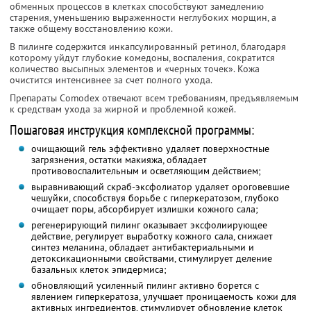
обменных процессов в клетках способствуют замедлению
старения, уменьшению выраженности неглубоких морщин, а
также общему восстановлению кожи.
В пилинге содержится инкапсулированный ретинол, благодаря
которому уйдут глубокие комедоны, воспаления, сократится
количество высыпных элементов и «черных точек». Кожа
очистится интенсивнее за счет полного ухода.
Препараты Comodex отвечают всем требованиям, предъявляемым
к средствам ухода за жирной и проблемной кожей.
Пошаговая инструкция комплексной программы:
очищающий гель эффективно удаляет поверхностные
загрязнения, остатки макияжа, обладает
противовоспалительным и осветляющим действием;
выравнивающий скраб-эксфолиатор удаляет ороговевшие
чешуйки, способствуя борьбе с гиперкератозом, глубоко
очищает поры, абсорбирует излишки кожного сала;
регенерирующий пилинг оказывает эксфолиирующее
действие, регулирует выработку кожного сала, снижает
синтез меланина, обладает антибактериальными и
детоксикационными свойствами, стимулирует деление
базальных клеток эпидермиса;
обновляющий усиленный пилинг активно борется с
явлением гиперкератоза, улучшает проницаемость кожи для
активных ингредиентов, стимулирует обновление клеток