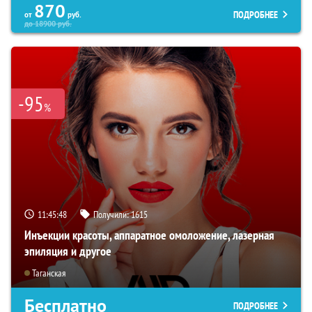
870
ПОДРОБНЕЕ
от
руб.
до
18900
руб.
-95
%
11:45:46
Получили:
1615
Инъекции красоты, аппаратное омоложение, лазерная
эпиляция и другое
Таганская
Бесплатно
ПОДРОБНЕЕ