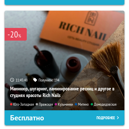
-20
%
11:45:46
Получили:
194
Маникюр, шугаринг, ламинирование ресниц и другое в
студиях красоты Rich Nails
Юго-Западная
Пражская
Кузьминки
Митино
Домодедовская
Бесплатно
ПОДРОБНЕЕ