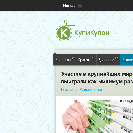
Москва
32
91
80
Все
Еда
Красота
Здоровье
Развл
Участие в крупнейших миро
выиграли как минимум раз
Главная
Развлечения