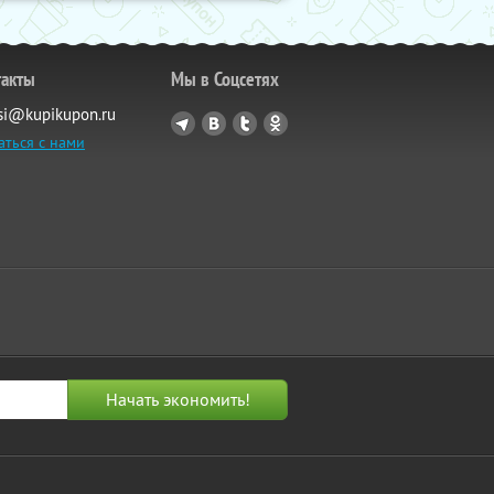
такты
Мы в Соцсетях
si@kupikupon.ru
аться с нами