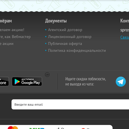
тнёрам
Документы
Кон
елаем акцию!
Агентский договор
spro
е, как Вебмастер
Лицензионный договор
Связ
е акции
Публичная оферта
Политика конфиденциальности
Ищите скидки поблизости,
не выходя из чата: