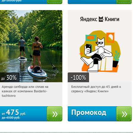
до
16500
руб.
30
%
-100
%
до
Аренда сапборда или сплав на
Бесплатный доступ до 45 дней к
03:08:11
Купи первым!
03:08:11
Получи первым!
каяках от компании Baidarki-
сервису «Яндекс Книги»
Московская обл., Рузский р-н, пос.
Россия
tuchkovo
Тучково
475
Промокод
от
руб.
до
4500
руб.