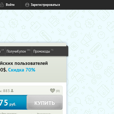
Войти
Зарегистрироваться
19
201
73
и
ПолучиКупон
Промокоды
ийских пользователей
00$.
Скидка 70%
883
(0)
и:
75
КУПИТЬ
руб.
 без скидки: