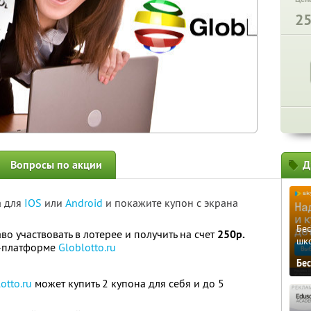
2
Вопросы по акции
Д
а для
IOS
или
Android
и покажите купон с экрана
Бе
во участвовать в лотерее и получить на счет
250р.
шк
т-платформе
Globlotto.ru
Бе
otto.ru
может купить 2 купона для себя и до 5