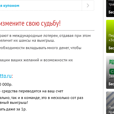
тра
ся купоном
Бе
измените свою судьбу!
рают в международные лотереи, отдавая при этом
Пер
увеличит их шансы на выигрыш.
«З
еобходимости вкладывать много денег, чтобы
Бе
изации ваших желаний и возможности их
tto.ru
:
Зак
0 000р.
Бе
средства переводятся на ваш счет
ьно, так и в команде, это в несколько сот раз
авный выигрыш!
Пит
ать даже за 1р.
пра