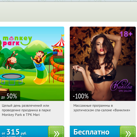
50
%
-100
%
до
Целый день развлечений или
Массажные программы в
03:08:11
Купили:
285
03:08:11
Получили:
2
проведение праздника в парке
эротическом спа-салоне «Ванилия»
Братиславская
Лубянка
Monkey Park в ТРК Mari
315
Бесплатно
от
руб.