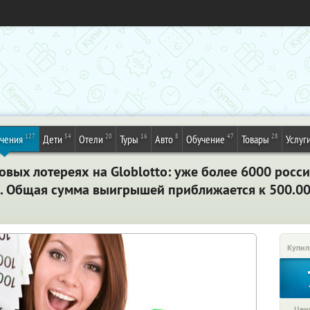
127
54
20
16
8
47
28
ечения
Дети
Отели
Туры
Авто
Обучение
Товары
Услуг
вых лотереях на Globlotto: уже более 6000 росс
. Общая сумма выигрышей приближается к 500.0
Купил
Цена