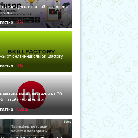
зличные курсы от онлайн-академии
дюсон»
сплатно
-5%
сы от онлайн-школы Skillfactory
сплатно
-5%
змещение вашей вакансии на 30
й на сайте HeadHunter
сплатно
-100%
ой трансфер от сервиса заказа