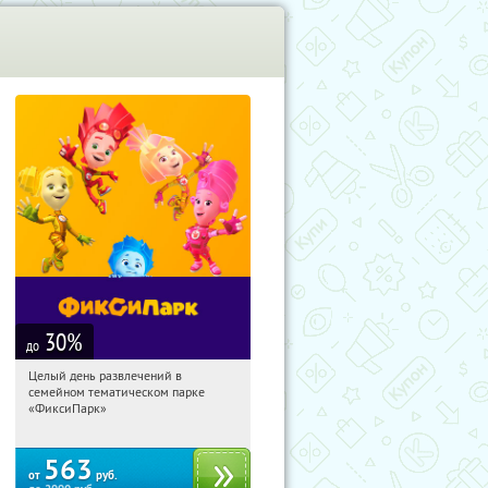
30
%
до
Целый день развлечений в
03:08:11
Купили:
256
семейном тематическом парке
Лубянка
«ФиксиПарк»
563
от
руб.