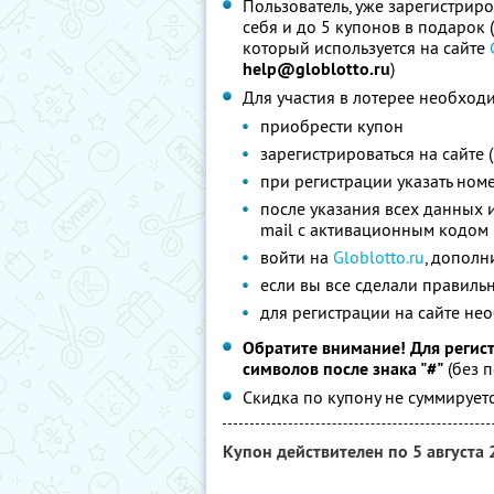
Пользователь, уже зарегистриро
себя и до 5 купонов в подарок
который используется на сайте
help@globlotto.ru
)
Для участия в лотерее необход
приобрести купон
зарегистрироваться на сайте 
при регистрации указать ном
после указания всех данных 
mail с активационным кодом
войти на
Globlotto.ru
, дополн
если вы все сделали правильн
для регистрации на сайте не
Обратите внимание! Для регист
символов после знака "#"
(без 
Скидка по купону не суммируе
Купон действителен по 5 августа