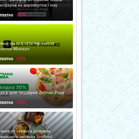
нсферов из аэропортов i'way
сплатно
-10%
вый заказ в сети магазинов
олотое Яблоко»
сплатно
-20%
аз в зале пиццерий Zotman Pizza
сплатно
-30%
ание от сервиса доставки
вильного питания Justfood