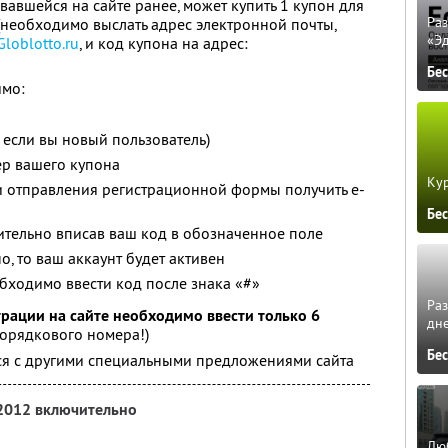
вавшейся на сайте ранее, может купить 1 купон для
Ра
 (необходимо выслать адрес электронной почты,
«Э
Globlotto.ru
, и код купона на адрес:
Бе
имо:
( если вы новый пользователь)
ер вашего купона
Кур
и отправления регистрационной формы получить e-
Бе
ительно вписав ваш код в обозначенное поле
о, то ваш аккаунт будет активен
обходимо ввести код после знака «#»
Ра
рации на сайте необходимо ввести только 6
дне
порядкового номера!)
Бе
тся с другими специальными предложениями сайта
 2012 включительно
Люб