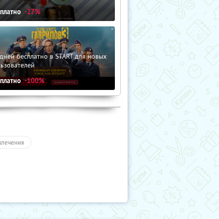
сплатно
-27%
дней бесплатно в START для новых
льзователей
сплатно
-100%
влечения