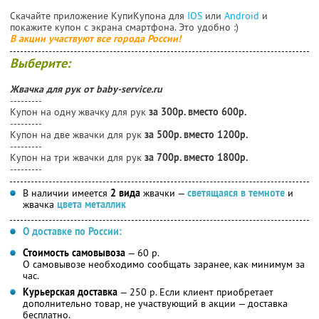
Скачайте приложение КупиКупона для
IOS
или
Android
и
покажите купон с экрана смартфона. Это удобно :)
В акции участвуют все города России!
Выберите:
Жвачка для рук от baby-service.ru
---------
Купон на одну жвачку для рук
за 300р. вместо 600р.
---------
Купон на две жвачки для рук
за 500р. вместо 1200р.
---------
Купон на три жвачки для рук
за 700р. вместо 1800р.
---------
В наличии имеется
2 вида
жвачки —
светящаяся в темноте
и
жвачка
цвета металлик
О доставке по России:
Стоимость самовывоза
— 60 р.
О самовывозе необходимо сообщать заранее, как минимум за
час.
Курьерская доставка
— 250 р. Если клиент приобретает
дополнительно товар, не участвующий в акции — доставка
бесплатно.