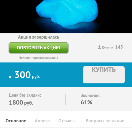
Акция завершилась
143
ПОВТОРИТЬ АКЦИЮ
Купили:
Человек проголосовало: 1
КУПИТЬ
300
от
руб.
Цена без скидки:
Экономия:
1800
61%
руб.
Основное
Адреса
Отзывы
Вопросы по акции