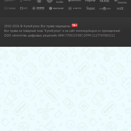
2010-2026 © КупиКупон. Все права защищены.
Все права на товарный знак "КупиКупон" и на сайт www.kupikupon.ru принадлежат
OOO «Агентство цифровых решений» ИНН 7705523387, ОГРН 1127747063212