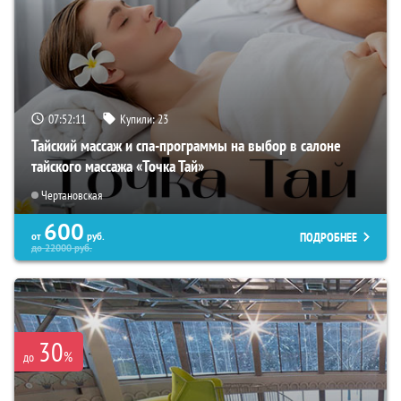
07:52:10
Купили:
23
Тайский массаж и спа-программы на выбор в салоне
тайского массажа «Точка Тай»
Чертановская
600
ПОДРОБНЕЕ
от
руб.
до
22000
руб.
30
%
до