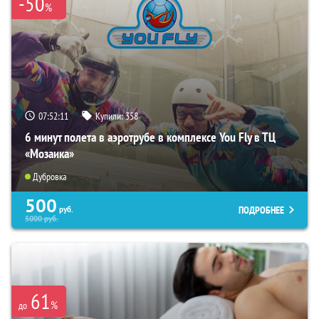
-50
%
07:52:10
Купили:
358
6 минут полета в аэротрубе в комплексе You Fly в ТЦ
«Мозаика»
Дубровка
500
ПОДРОБНЕЕ
руб.
5000
руб.
61
%
до