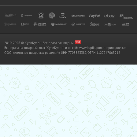
2010-2026 © КупиКупон. Все права защищены.
Все права на товарный знак "КупиКупон" и на сайт www.kupikupon.ru принадлежат
OOO «Агентство цифровых решений» ИНН 7705523387, ОГРН 1127747063212