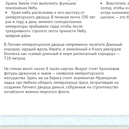
Храма Земли стал выполнять функцию
Властитель з
поклонения Небу.
холод, чтобы о
Храм неба расположен к юго-востоку от
когда назначе
императорского дворца. В течение почти 500 лет
циклом, — это 
раз в году, в день зимнего солнцестояния,
императоры прибывали сюда, чтобы после
трехдневного строгого поста принести Небу
щедрые дары.
В Летнем императорском дворце непременно посетите Длинный
коридор, идущий вдоль берега, и занесённый в Книгу рекордов
Гиннесса как «самый длинный в мире расписанный коридор» —
728 метров.
На стенах висит около 8 тысяч картин. Вокруг стоят бронзовые
фигуры драконов и львов — символов императорского
могущества. Здесь же на берегу стоит знаменитая Мраморная
ладья, где любила обедать императрица Цыси, потратившая на
создание Летнего дворца деньги, собранные на строительство
китайского военно-морского флота.