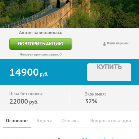
Акция завершилась
ПОВТОРИТЬ АКЦИЮ
Купи первым!
Человек проголосовало: 0
КУПИТЬ
14900
руб.
Цена без скидки:
Экономия:
22000
32%
руб.
Основное
Адреса
Отзывы
Вопросы по акции