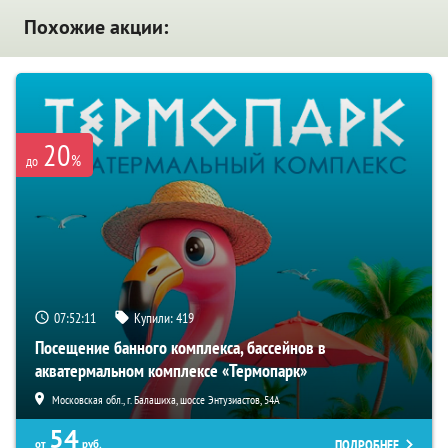
Похожие акции:
20
%
до
07:52:10
Купили:
419
Посещение банного комплекса, бассейнов в
акватермальном комплексе «Термопарк»
Московская обл., г. Балашиха, шоссе Энтузиастов, 54А
54
ПОДРОБНЕЕ
от
руб.