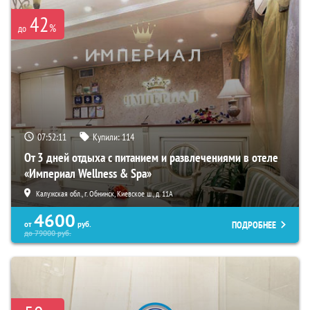
42
%
до
07:52:10
Купили:
114
От 3 дней отдыха с питанием и развлечениями в отеле
«Империал Wellness & Spa»
Калужская обл., г. Обнинск, Киевское ш., д. 11А
4600
ПОДРОБНЕЕ
от
руб.
до
79000
руб.