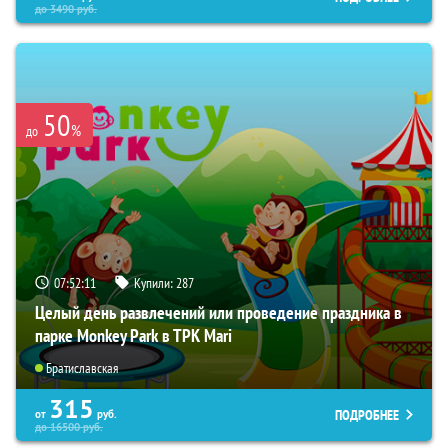
до
3490
руб.
50
%
до
07:52:10
Купили:
287
Целый день развлечений или проведение праздника в
парке Monkey Park в ТРК Mari
Братиславская
315
ПОДРОБНЕЕ
от
руб.
до
16500
руб.