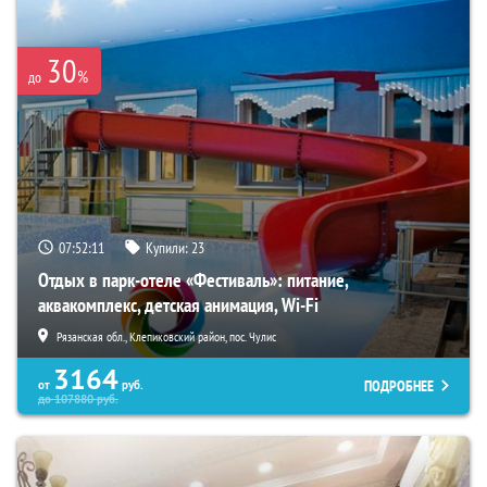
30
%
до
07:52:10
Купили:
23
Отдых в парк-отеле «Фестиваль»: питание,
аквакомплекс, детская анимация, Wi-Fi
Рязанская обл., Клепиковский район, пос. Чулис
3164
ПОДРОБНЕЕ
от
руб.
до
107880
руб.