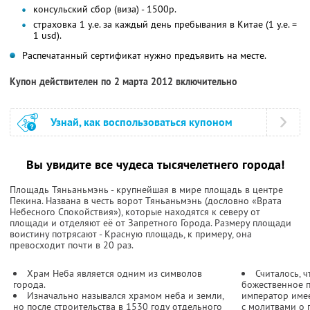
консульский сбор (виза) - 1500р.
страховка 1 у.е. за каждый день пребывания в Китае (1 у.е. =
1 usd).
Распечатанный сертификат нужно предъявить на месте.
Купон действителен по 2 марта 2012 включительно
Узнай, как воспользоваться купоном
Вы увидите все чудеса тысячелетнего города!
Площадь Тяньаньмэнь - крупнейшая в мире площадь в центре
Пекина. Названа в честь ворот Тяньаньмэнь (дословно «Врата
Небесного Спокойствия»), которые находятся к северу от
площади и отделяют её от Запретного Города. Размеру площади
воистину потрясают - Красную площадь, к примеру, она
превосходит почти в 20 раз.
Храм Неба является одним из символов
Считалось, 
города.
божественное п
Изначально назывался храмом неба и земли,
император имее
но после строительства в 1530 году отдельного
с молитвами о 