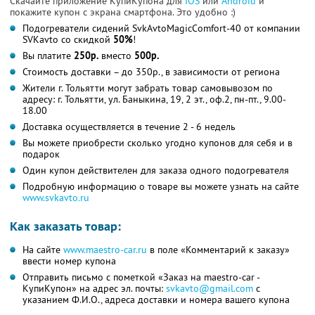
Скачайте приложение КупиКупона для
IOS
или
Android
и
покажите купон с экрана смартфона. Это удобно :)
Подогреватели сидений SvkAvtoMagicComfort-40 от компании
SVKavto со скидкой
50%
!
Вы платите
250р.
вместо
500р.
Стоимость доставки – до 350р., в зависимости от региона
Жители г. Тольятти могут забрать товар самовывозом по
адресу: г. Тольятти, ул. Баныкина, 19, 2 эт., оф.2, пн-пт., 9.00-
18.00
Доставка осуществляется в течение 2 - 6 недель
Вы можете приобрести сколько угодно купонов для себя и в
подарок
Один купон действителен для заказа одного подогревателя
Подробную информацию о товаре вы можете узнать на сайте
www.svkavto.ru
Как заказать товар:
На сайте
www.maestro-car.ru
в поле «Комментарий к заказу»
ввести номер купона
Отправить письмо с пометкой «Заказ на maestro-car -
КупиКупон» на адрес эл. почты:
svkavto@gmail.com
с
указанием Ф.И.О., адреса доставки и номера вашего купона