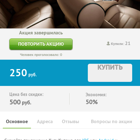
Акция завершилась
21
ПОВТОРИТЬ АКЦИЮ
Купили:
Человек проголосовало: 0
КУПИТЬ
250
руб.
Цена без скидки:
Экономия:
500
50%
руб.
Основное
Адреса
Отзывы
Вопросы по акции