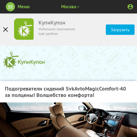
Меню
Москва
КупиКупон
Мобильное приложение
Загрузить
ещё удобнее
Подогреватели сидений SvkAvtoMagicComfort-40
за полцены! Волшебство комфорта!