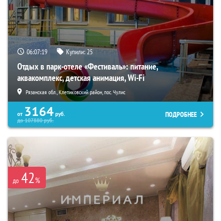
06:07:17
Купили:
25
Отдых в парк-отеле «Фестиваль»: питание,
аквакомплекс, детская анимация, Wi-Fi
Рязанская обл., Клепиковский район, пос. Чулис
3164
ПОДРОБНЕЕ
от
руб.
до
107880
руб.
42
%
до