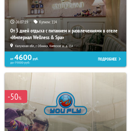
06:07:17
Купили:
114
От 3 дней отдыха с питанием и развлечениями в отеле
«Империал Wellness & Spa»
Калужская обл., г. Обнинск, Киевское ш., д. 11А
4600
ПОДРОБНЕЕ
от
руб.
до
79000
руб.
-50
%