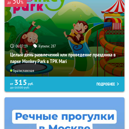
50
%
до
06:07:17
Купили:
287
Целый день развлечений или проведение праздника в
парке Monkey Park в ТРК Mari
Братиславская
315
ПОДРОБНЕЕ
от
руб.
до
16500
руб.