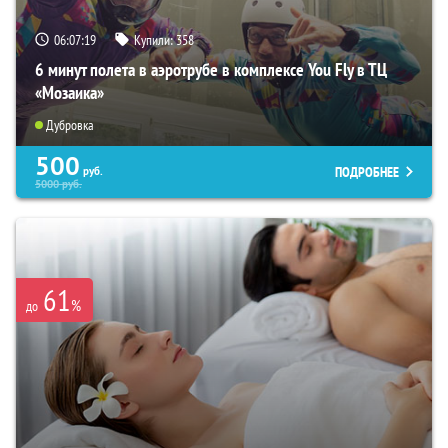
06:07:17
Купили:
358
6 минут полета в аэротрубе в комплексе You Fly в ТЦ
«Мозаика»
Дубровка
500
ПОДРОБНЕЕ
руб.
5000
руб.
61
%
до