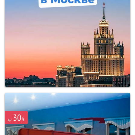
30
%
до