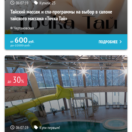
06:07:17
Купили:
23
Тайский массаж и спа-программы на выбор в салоне
тайского массажа «Точка Тай»
Чертановская
600
ПОДРОБНЕЕ
от
руб.
до
22000
руб.
30
%
до
06:07:17
Купи первым!