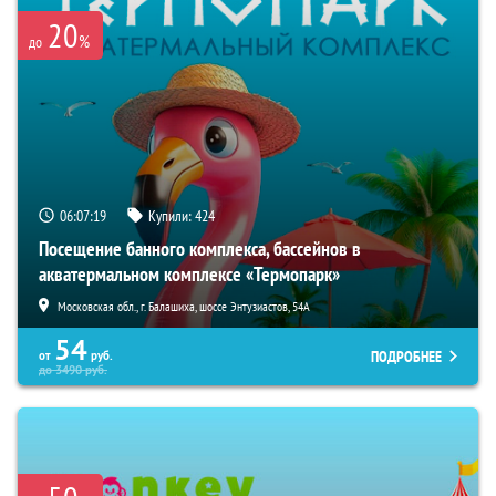
20
%
до
06:07:17
Купили:
424
Посещение банного комплекса, бассейнов в
акватермальном комплексе «Термопарк»
Московская обл., г. Балашиха, шоссе Энтузиастов, 54А
54
ПОДРОБНЕЕ
от
руб.
до
3490
руб.