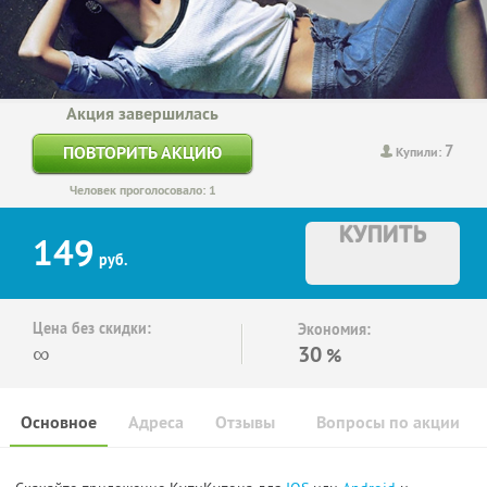
Акция завершилась
7
ПОВТОРИТЬ АКЦИЮ
Купили:
Человек проголосовало: 1
КУПИТЬ
149
руб.
Цена без скидки:
Экономия:
∞
30
%
Основное
Адреса
Отзывы
Вопросы по акции