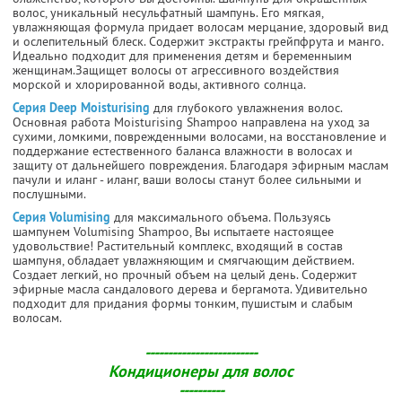
волос, уникальный несульфатный шампунь. Его мягкая,
увлажняющая формула придает волосам мерцание, здоровый вид
и ослепительный блеск. Содержит экстракты грейпфрута и манго.
Идеально подходит для применения детям и беременныим
женщинам.Защищет волосы от агрессивного воздействия
морской и хлорированной воды, активного солнца.
Серия Deep Moisturising
для глубокого увлажнения волос.
Основная работа Moisturising Shampoo направлена на уход за
сухими, ломкими, поврежденными волосами, на восстановление и
поддержание естественного баланса влажности в волосах и
защиту от дальнейшего повреждения. Благодаря эфирным маслам
пачули и иланг - иланг, ваши волосы станут более сильными и
послушными.
Серия Volumising
для максимального объема. Пользуясь
шампунем Volumising Shampoo, Вы испытаете настоящее
удовольствие! Растительный комплекс, входящий в состав
шампуня, обладает увлажняющим и смягчающим действием.
Создает легкий, но прочный объем на целый день. Содержит
эфирные масла сандалового дерева и бергамота. Удивительно
подходит для придания формы тонким, пушистым и слабым
волосам.
-------------------------
Кондиционеры для волос
----------