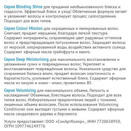
Серия Blinding Shine
для придания необыкновенного блеска и
гладкости. Эффектный блеск и уход! Облегченная формула питает
и увлажняет волосы и контролирует процесс салоотделения.
Подходит для всех типов.
Серия Colour Mission
для окрашенных и мелированных волос.
Смягчает, придает мерцание, благодаря легкой текстуре.
Содержит ингредиенты, сохраняющие цвет радужных оттенков
волос и предотвращающие потускнение волос. Защищает волосы
от морской, хлорированной воды, воздействия активного солнца.
Содержит эфирные масла грейпфрута и манго.
Серия Deep Moisturising
для максимального восстановления и
увлажнения сухих и поврежденных волос. Укрепляет и
восстанавливает повреждённые волосы. Уникальное средство для
сохранения баланса влаги, придает волосам эластичность и
бархатистость, усиливает естественный блеск. Содержит эфирные
масла из пачули и иланг - иланг, провитамин В5.
Серия Volumising
для максимального объема. Легкость и
наслаждение! Объемные, блестящие волосы. Подходит для всех
типов волос. Избирательное предпочтение людей с тонкими,
лишенных объема волосами. После использования Volumising
Conditioner они выглядят густыми и живыми. Содержит эфирные
масла сандалового дерева и бергамота.
Услуги предоставляет: ООО «СонАртКолор»,,
ИНН 7720658950
,
ОГРН 1097746249776