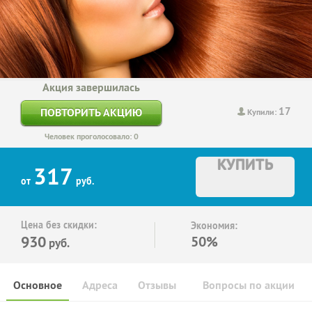
Акция завершилась
17
ПОВТОРИТЬ АКЦИЮ
Купили:
Человек проголосовало: 0
КУПИТЬ
317
от
руб.
Цена без скидки:
Экономия:
930
50%
руб.
Основное
Адреса
Отзывы
Вопросы по акции