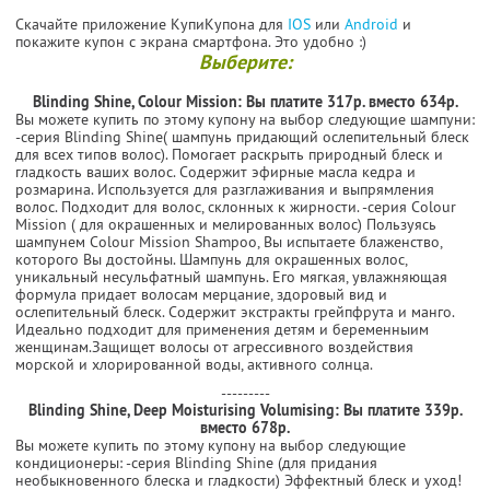
Скачайте приложение КупиКупона для
IOS
или
Android
и
покажите купон с экрана смартфона. Это удобно :)
Выберите:
Blinding Shine, Colour Mission:
Вы платите 317р. вместо 634р.
Вы можете купить по этому купону на выбор следующие шампуни:
-серия Blinding Shine( шампунь придающий ослепительный блеск
для всех типов волос). Помогает раскрыть природный блеск и
гладкость ваших волос. Содержит эфирные масла кедра и
розмарина. Используется для разглаживания и выпрямления
волос. Подходит для волос, склонных к жирности. -серия Colour
Mission ( для окрашенных и мелированных волос) Пользуясь
шампунем Colour Mission Shampoo, Вы испытаете блаженство,
которого Вы достойны. Шампунь для окрашенных волос,
уникальный несульфатный шампунь. Его мягкая, увлажняющая
формула придает волосам мерцание, здоровый вид и
ослепительный блеск. Содержит экстракты грейпфрута и манго.
Идеально подходит для применения детям и беременныим
женщинам.Защищет волосы от агрессивного воздействия
морской и хлорированной воды, активного солнца.
---------
Blinding Shine, Deep Moisturising Volumising:
Вы платите 339р.
вместо 678р.
Вы можете купить по этому купону на выбор следующие
кондиционеры: -серия Blinding Shine (для придания
необыкновенного блеска и гладкости) Эффектный блеск и уход!