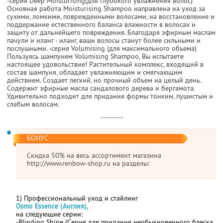
-серия Deep Moisturising(для глубокого увлажнения волос)
Основная работа Moisturising Shampoo направлена на уход за
сухими, ломкими, поврежденными волосами, на восстановление и
поддержание естественного баланса влажности в волосах и
защиту от дальнейшего повреждения. Благодаря эфирным маслам
пачули и иланг - иланг, ваши волосы станут более сильными и
послушными. -серия Volumising (для максимального объема)
Пользуясь шампунем Volumising Shampoo, Вы испытаете
настоящее удовольствие! Растительный комплекс, входящий в
состав шампуня, обладает увлажняющим и смягчающим
действием. Создает легкий, но прочный объем на целый день.
Содержит эфирные масла сандалового дерева и бергамота.
Удивительно подходит для придания формы тонким, пушистым и
слабым волосам.
---------
БОНУС
Скидка 50% на весь ассортимент магазина
http://www.renbow-shop.ru на разделы:
1) Профессиональный уход и стайлинг
Osmo Essence (Англия),
на следующие серии:
-Blinding Shine (Серия для придания необыкновенного блеска