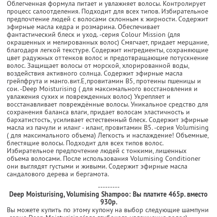
Облегченная формула питает и увлажняет волосы. Контролирует
процесс салоотделения. Подходит для всех типов. Избирательное
предпочтение людей с волосами склонным к жирности. Содержит
эфирные масла кедра и розмарина. Обеспечивает
фантастический блеск и уход. -серия Colour Mission (для
окрашенных и мелированных волос) Смягчает, придает мерцание,
благодаря легкой текстуре. Содержит ингредиенты, сохраняющие
цвет радужных оттенков волос и предотвращающие потускнение
волос. Защищает волосы от морской, хлорированной воды,
воздействия активного солнца. Содержит эфирные масла
грейпфрута и манго.вит.Е,провитамин В5, протеины пшеницы и
сои. -Deep Moisturising ( для максимального восстановления и
увлажения сухих и поврежденных волос) Укрепляет и
восстанавливает повреждённые волосы. Уникальное средство для
сохранения баланса влаги, придает волосам эластичность и
бархатистость, усиливает естественный блеск. Содержит эфирные
масла из пачули и иланг - иланг, провитамин В5. -серия Volumising
( для максимального объема) Легкость и наслаждение! Объемные,
блестящие волосы. Подходит для всех типов волос.
Избирательное предпочтение людей с тонкими, лишенных
объема волосами. После использования Volumising Conditioner
они выглядят густыми и живыми. Содержит эфирные масла
сандалового дерева и бергамота.
---------
Deep Moisturising, Volumising Shampoo:
Вы платите 465р. вместо
930р.
Вы можете купить по этому купону на выбор следующие шампуни