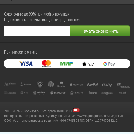
Сэкономьте до 90% при любых покупках
Подпишитесь на самые выгодные предложения
Принимаем к оплате:
2010-2026 © КупиКупон. Все права защищены.
Все права на товарный знак "КупиКупон" и на сайт www.kupikupon.ru принадлежат
OOO «Агентство цифровых решений» ИНН 7705523387, ОГРН 1127747063212