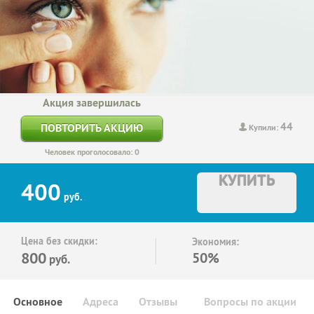
Акция завершилась
44
ПОВТОРИТЬ АКЦИЮ
Купили:
Человек проголосовало: 0
КУПИТЬ
400
руб.
Цена без скидки:
Экономия:
800
50%
руб.
Основное
Адреса
Отзывы
Вопросы по акции