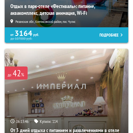
Отдых в парк-отеле «Фестиваль»: питание,
аквакомплекс, детская анимация, Wi-Fi
Рязанская обл., Клепиковский район, пос. Чулис
3164
ПОДРОБНЕЕ
от
руб.
до
107880
руб.
42
%
до
06:13:45
Купили:
114
От 3 дней отдыха с питанием и развлечениями в отеле