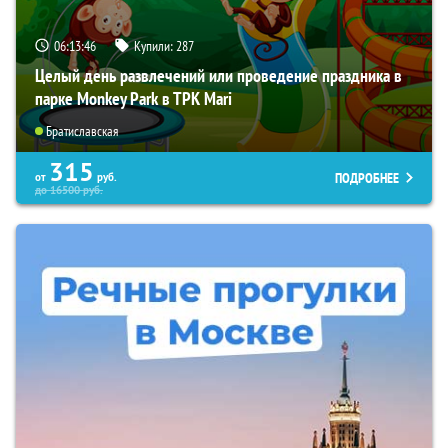
06:13:45
Купили:
287
Целый день развлечений или проведение праздника в
парке Monkey Park в ТРК Mari
Братиславская
315
ПОДРОБНЕЕ
от
руб.
до
16500
руб.