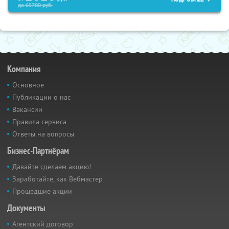
до
65700
руб.
Компания
Основное
Публикации о нас
Вакансии
Правила сервиса
Ответы на вопросы
Бизнес-Партнёрам
Давайте сделаем акцию!
Заработайте, как Вебмастер
Прошедшие акции
Документы
Агентский договор