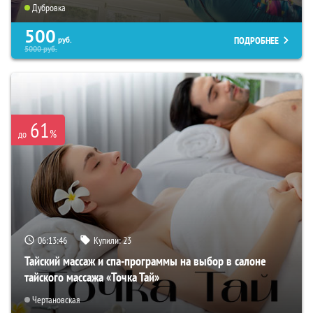
Дубровка
500
ПОДРОБНЕЕ
руб.
5000
руб.
61
%
до
06:13:45
Купили:
23
Тайский массаж и спа-программы на выбор в салоне
тайского массажа «Точка Тай»
Чертановская