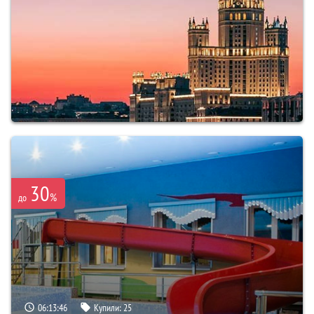
30
%
до
06:13:45
Купили:
25