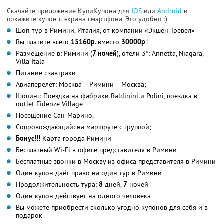
Скачайте приложение КупиКупона для
IOS
или
Android
и
покажите купон с экрана смартфона. Это удобно :)
Шоп-тур в Римини, Италия, от компании «Экшен Тревел»
Вы платите всего
15160р
. вместо
30000р
.!
Размещение в: Римини (
7 ночей
), отели 3*: Annetta, Niagara,
Villa Itala
Питание : завтраки
Авиаперелет: Москва – Римини – Москва;
Шопинг: Поездка на фабрики Baldinini и Polini, поездка в
outlet Fidenze Village
Посещение Сан-Марино,
Сопровождающий: на маршруте с группой;
Бонус!!!
Карта города Римини
Бесплатный Wi-Fi в офисе представителя в Римини
Бесплатные звонки в Москву из офиса представителя в Римини
Один купон даёт право на один тур в Римини
Продолжительность тура:
8
дней,
7
ночей
Один купон действует на одного человека
Вы можете приобрести сколько угодно купонов для себя и в
подарок