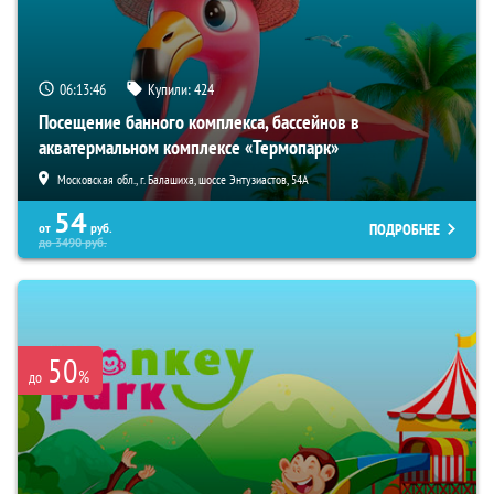
06:13:45
Купили:
424
Посещение банного комплекса, бассейнов в
акватермальном комплексе «Термопарк»
Московская обл., г. Балашиха, шоссе Энтузиастов, 54А
54
ПОДРОБНЕЕ
от
руб.
до
3490
руб.
50
%
до