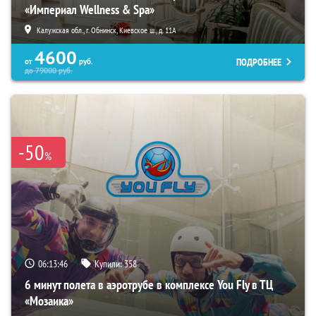
«Империал Wellness & Spa»
Калужская обл., г. Обнинск, Киевское ш., д. 11А
4600
ПОДРОБНЕЕ
от
руб.
до
79000
руб.
-50
%
06:13:45
Купили:
358
6 минут полета в аэротрубе в комплексе You Fly в ТЦ
«Мозаика»