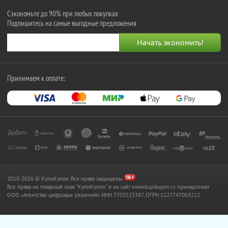
Сэкономьте до 90% при любых покупках
Подпишитесь на самые выгодные предложения
Принимаем к оплате:
2010-2026 © КупиКупон. Все права защищены.
Все права на товарный знак "КупиКупон" и на сайт www.kupikupon.ru принадлежат
OOO «Агентство цифровых решений» ИНН 7705523387, ОГРН 1127747063212