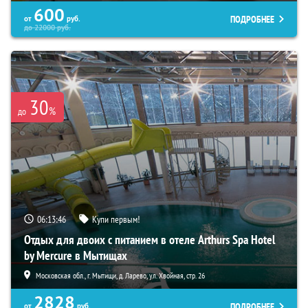
600
ПОДРОБНЕЕ
от
руб.
до
22000
руб.
30
%
до
06:13:45
Купи первым!
Отдых для двоих с питанием в отеле Arthurs Spa Hotel
by Mercure в Мытищах
Московская обл., г. Мытищи, д. Ларево, ул. Хвойная, стр. 26
2828
ПОДРОБНЕЕ
от
руб.