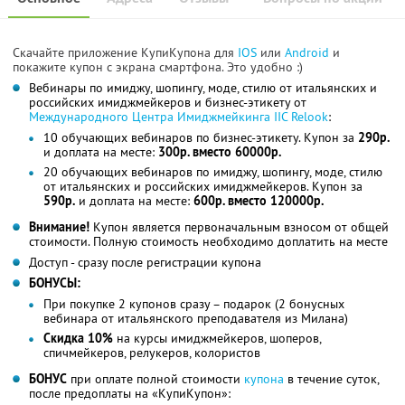
Скачайте приложение КупиКупона для
IOS
или
Android
и
покажите купон с экрана смартфона. Это удобно :)
Вебинары по имиджу, шопингу, моде, стилю от итальянских и
российских имиджмейкеров и бизнес-этикету от
Международного Центра Имиджмейкинга IIC Relook
:
10 обучающих вебинаров по бизнес-этикету. Купон за
290р.
и доплата на месте:
300р. вместо 60000р.
20 обучающих вебинаров по имиджу, шопингу, моде, стилю
от итальянских и российских имиджмейкеров. Купон за
590р.
и доплата на месте:
600р. вместо 120000р.
Внимание!
Купон является первоначальным взносом от общей
стоимости. Полную стоимость необходимо доплатить на месте
Доступ - сразу после регистрации купона
БОНУСЫ:
При покупке 2 купонов сразу – подарок (2 бонусных
вебинара от итальянского преподавателя из Милана)
Скидка 10%
на курсы имиджмейкеров, шоперов,
спичмейкеров, релукеров, колористов
БОНУС
при оплате полной стоимости
купона
в течение суток,
после предоплаты на «КупиКупон»: