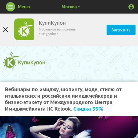
Меню
Москва
КупиКупон
Мобильное приложение
Загрузить
ещё удобнее
Вебинары по имиджу, шопингу, моде, стилю от
итальянских и российских имиджмейкеров и
бизнес-этикету от Международного Центра
Имиджмейкинга IIC Relook.
Скидка 99%