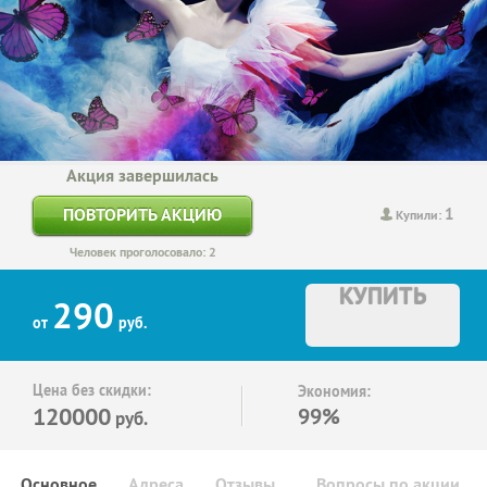
Акция завершилась
1
ПОВТОРИТЬ АКЦИЮ
Купили:
Человек проголосовало: 2
КУПИТЬ
290
от
руб.
Цена без скидки:
Экономия:
120000
99%
руб.
Основное
Адреса
Отзывы
Вопросы по акции