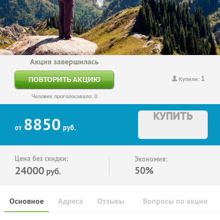
Акция завершилась
1
ПОВТОРИТЬ АКЦИЮ
Купили:
Человек проголосовало: 0
КУПИТЬ
8850
от
руб.
Цена без скидки:
Экономия:
24000
50%
руб.
Основное
Адреса
Отзывы
Вопросы по акции