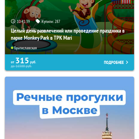
10:41:38
Купили:
287
Целый день развлечений или проведение праздника в
парке Monkey Park в ТРК Mari
Братиславская
315
ПОДРОБНЕЕ
от
руб.
до
16500
руб.