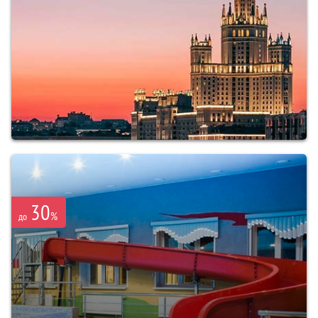
30
%
до