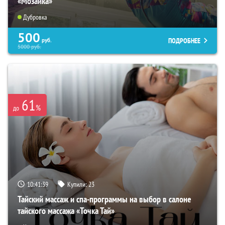
«Мозаика»
Дубровка
500
ПОДРОБНЕЕ
руб.
5000
руб.
61
%
до
10:41:38
Купили:
23
Тайский массаж и спа-программы на выбор в салоне
тайского массажа «Точка Тай»