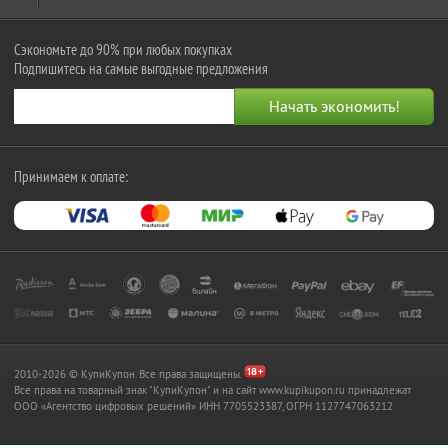
Сэкономьте до 90% при любых покупках
Подпишитесь на самые выгодные предложения
Принимаем к оплате:
2010-2026 © КупиКупон. Все права защищены.
Все права на товарный знак "КупиКупон" и на сайт www.kupikupon.ru принадлежат
OOO «Агентство цифровых решений» ИНН 7705523387, ОГРН 1127747063212