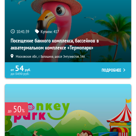
10:41:38
Купили:
417
Посещение банного комплекса, бассейнов в
акватермальном комплексе «Термопарк»
Московская обл., г. Балашиха, шоссе Энтузиастов, 54А
54
ПОДРОБНЕЕ
от
руб.
до
3490
руб.
50
%
до