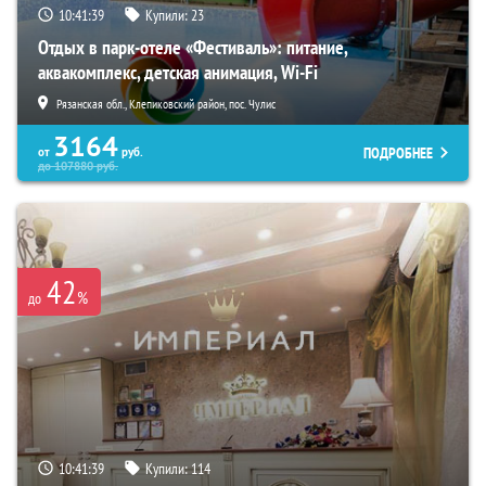
10:41:38
Купили:
23
Отдых в парк-отеле «Фестиваль»: питание,
аквакомплекс, детская анимация, Wi-Fi
Рязанская обл., Клепиковский район, пос. Чулис
3164
ПОДРОБНЕЕ
от
руб.
до
107880
руб.
42
%
до
10:41:38
Купили:
114