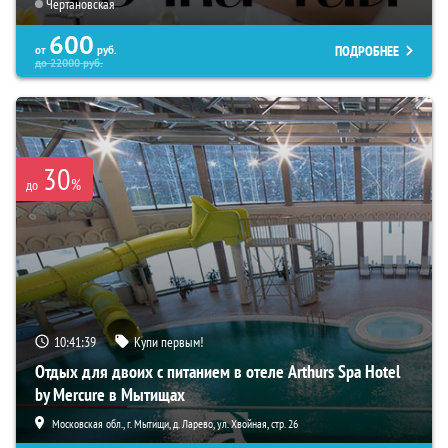
Чертановская
600
ПОДРОБНЕЕ
от
руб.
до
22000
руб.
30
%
до
10:41:38
Купи первым!
Отдых для двоих с питанием в отеле Arthurs Spa Hotel
by Mercure в Мытищах
Московская обл., г. Мытищи, д. Ларево, ул. Хвойная, стр. 26