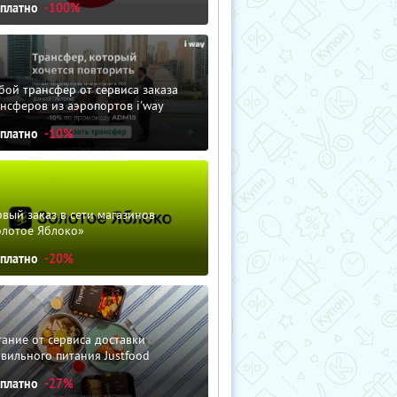
сплатно
-100%
ой трансфер от сервиса заказа
нсферов из аэропортов i'way
сплатно
-10%
вый заказ в сети магазинов
олотое Яблоко»
сплатно
-20%
ание от сервиса доставки
вильного питания Justfood
сплатно
-27%