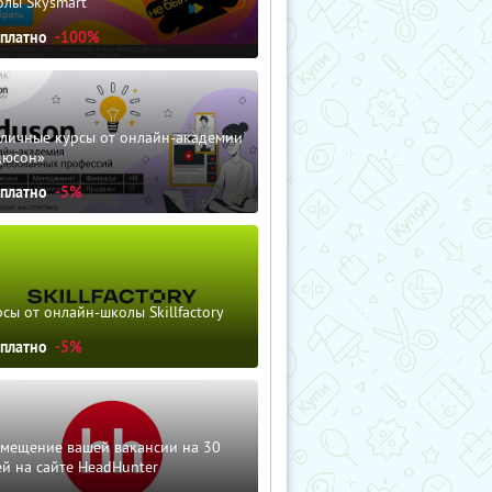
олы Skysmart
сплатно
-100%
зличные курсы от онлайн-академии
дюсон»
сплатно
-5%
сы от онлайн-школы Skillfactory
сплатно
-5%
змещение вашей вакансии на 30
й на сайте HeadHunter