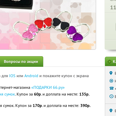
1
Вопросы по акции
К
а для
IOS
или
Android
и покажите купон с экрана
нтернет-магазина
«ПОДАРКИ 66.ру»
ия сумок
. Купон за
60р
. и доплата на месте:
135р.
я сумок. Купон за
170р
. и доплата на месте:
390р.