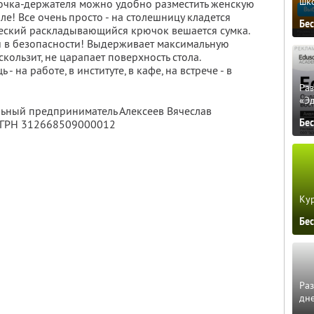
шк
ючка-держателя можно удобно разместить женскую
ле! Все очень просто - на столешницу кладется
Бе
ический раскладывающийся крючок вешается сумка.
 и в безопасности! Выдерживает максимальную
 скользит, не царапает поверхность стола.
 на работе, в институте, в кафе, на встрече - в
Ра
«Э
льный предприниматель Алексеев Вячеслав
Бе
ОГРН 312668509000012
Кур
Бе
Ра
дне