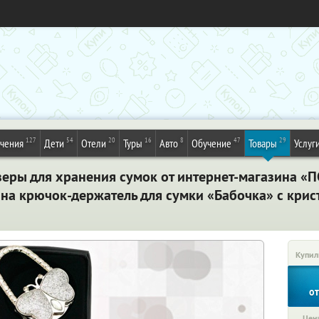
127
54
20
16
8
47
29
ечения
Дети
Отели
Туры
Авто
Обучение
Товары
Услуг
еры для хранения сумок от интернет-магазина «П
на крючок-держатель для сумки «Бабочка» с крис
Купил
о
Цена