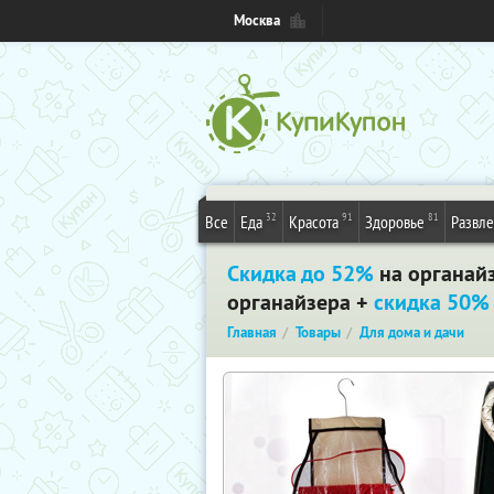
Москва
32
91
81
Все
Еда
Красота
Здоровье
Развл
Скидка до 52%
на органайз
органайзера +
скидка 50%
Главная
Товары
Для дома и дачи