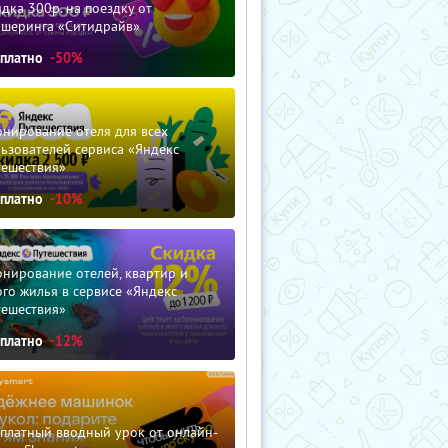
дка 300р. на поездку от
ршеринга «Ситидрайв»
сплатно
-50%
нирование отеля для всех
ьзователей сервиса «Яндекс
тешествия»
сплатно
-10%
нирование отелей, квартир и
го жилья в сервисе «Яндекс
тешествия»
сплатно
-12%
сплатный вводный урок от онлайн-