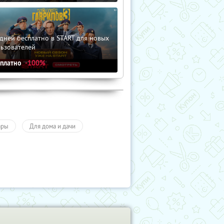
дней бесплатно в START для новых
льзователей
сплатно
-100%
ары
Для дома и дачи