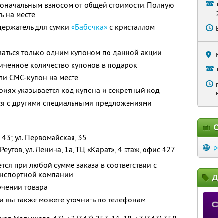
воначальным взносом от общей стоимости. Полную
ь на месте
держатель для сумки
«Бабочка»
с кристаллом
ваться только одним купоном по данной акции
иченное количество купонов в подарок
ли СМС-купон на месте
ариях указывается код купона и секретный код
тся с другими специальными предложениями
О
, 43; ул. Первомайская, 35
p
еутов, ул. Ленина, 1а, ТЦ «Карат», 4 этаж, офис 427
тся при любой сумме заказа в соответствии с
анспортной компании
Д
учении товара
 вы также можете уточнить по телефонам