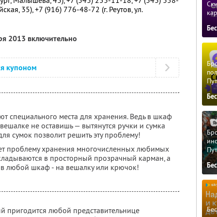
ург, Малышева, 43), +7 (343) 253-11-18, +7 (343) 358-
Ски
кая, 35), +7 (916) 776-48-72 (г. Реутов, ул.
ка
Бе
бря 2013 включительно
Бро
ся купоном
пол
Пу
Бе
уют специального места для хранения. Ведь в шкаф
 вешалке не оставишь — вытянутся ручки и сумка
Бро
для сумок позволит решить эту проблему!
ино
ает проблему хранения многочисленных любимых
Пу
кладываются в просторный прозрачный карман, а
Бе
 в любой шкаф - на вешалку или крючок!
Бе
й пригодится любой представительнице