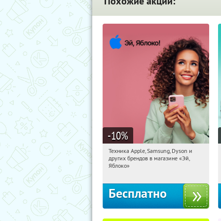
Похожие акции:
-10
%
Техника Apple, Samsung, Dyson и
21:51:32
Получи первым!
других брендов в магазине «Эй,
Багратионовская
Яблоко»
Бесплатно