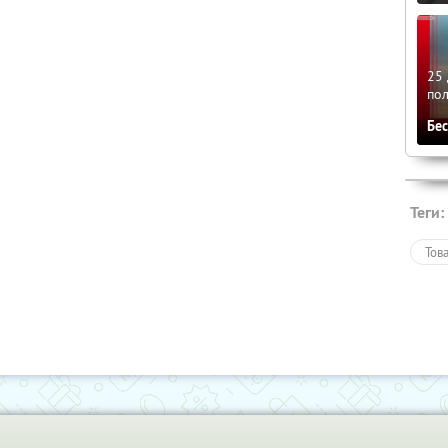
25 
по
Бе
Теги:
Тов