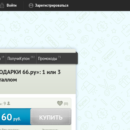
Войти
Зарегистрироваться
19
202
73
и
ПолучиКупон
Промокоды
ОДАРКИ 66.ру»: 1 или 3
таллом
9
(0)
и:
60
КУПИТЬ
т
руб.
 без скидки: