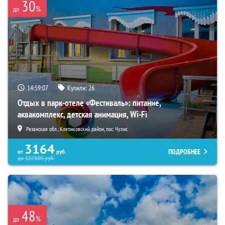
30
%
до
14:59:06
Купили:
26
Отдых в парк-отеле «Фестиваль»: питание,
аквакомплекс, детская анимация, Wi-Fi
Рязанская обл., Клепиковский район, пос. Чулис
3164
ПОДРОБНЕЕ
от
руб.
до
107880
руб.
48
%
до