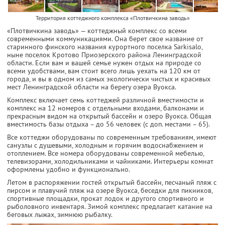
Территория коттеджного комплекса «Плотвичкина заводь»
«Плотвичкина заводь» — коттеджный комплекс со всеми
современными коммуникациями. Она берет свое название от
старинного финского названия курортного поселка Sarkisalo,
ныне поселок Кротово Приозерского района Ленинградской
области. Если вам и вашей семье нужен отдых на природе со
всеми удобствами, вам стоит всего лишь уехать на 120 км от
города, и вы в одном из самых экологически чистых и красивых
мест Ленинградской области на берегу озера Вуокса.
Комплекс включает семь коттеджей различной вместимости и
комплекс на 12 номеров с отдельными входами, балконами и
прекрасным видом на открытый бассейн и озеро Вуокса. Общая
вместимость базы отдыха – до 56 человек (с доп. местами – 65).
Все коттеджи оборудованы по современным требованиям, имеют
санузлы с душевыми, холодным и горячим водоснабжением и
отоплением. Все номера оборудованы современной мебелью,
телевизорами, холодильниками и чайниками. Интерьеры комнат
оформлены удобно и функционально.
Летом в распоряжении гостей открытый бассейн, песчаный пляж с
пирсом и плавучий пляж на озере Вуокса, беседки для пикников,
спортивные площадки, прокат лодок и другого спортивного и
рыболовного инвентаря. Зимой комплекс предлагает катание на
беговых лыжах, зимнюю рыбалку.