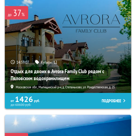
37
%
до
14:59:06
Купили:
12
Отдых для двоих в Avrora Family Club рядом с
Пяловским водохранилищем
Московская обл., Мытищинский р-н, д. Степаньково, ул. Рождественская, д. 25
1426
ПОДРОБНЕЕ
от
руб.
до
60600
руб.