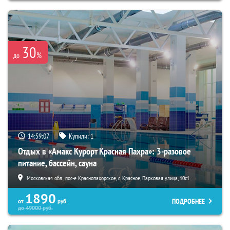
30
%
до
14:59:06
Купили:
1
Отдых в «Амакс Курорт ‎Красная Пахра»: 3-разовое
питание, бассейн, сауна
Московская обл., пос-е Краснопахорское, с. Красное, Парковая улица, 10с1
1890
ПОДРОБНЕЕ
от
руб.
до
49000
руб.