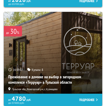
ПОДРОБНЕЕ
от
руб.
до
65700
руб.
30
%
до
14:59:06
Купили:
8
Проживание в домике на выбор в загородном
комплексе «Терруар» в Тульской области
Тульская обл., Ясногорский р-н, с. Кузмищево
4780
ПОДРОБНЕЕ
от
руб.
до
57400
руб.