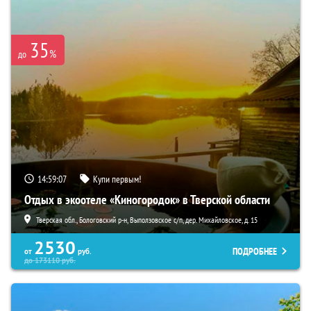
35
%
до
14:59:06
Купи первым!
Отдых в экоотеле «Киногородок» в Тверской области
Тверская обл., Бологовский р-н, Выползовское с/п, дер. Михайловское, д. 15
2530
ПОДРОБНЕЕ
от
руб.
до
173110
руб.