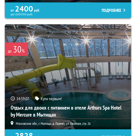
2400
ПОДРОБНЕЕ
от
руб.
до
103950
руб.
30
%
до
14:59:06
Купи первым!
Отдых для двоих с питанием в отеле Arthurs Spa Hotel
by Mercure в Мытищах
Московская обл., г. Мытищи, д. Ларево, ул. Хвойная, стр. 26
2828