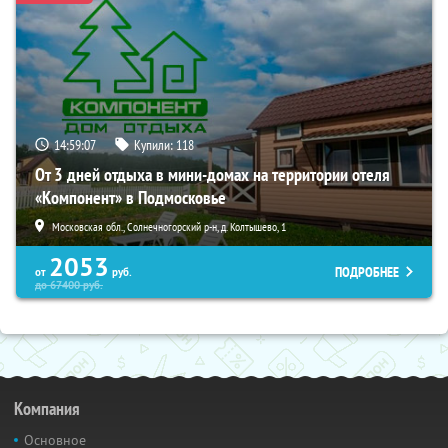
14:59:06
Купили:
118
От 3 дней отдыха в мини-домах на территории отеля
«Компонент» в Подмосковье
Московская обл., Солнечногорский р-н, д. Колтышево, 1
2053
ПОДРОБНЕЕ
от
руб.
до
67400
руб.
Компания
Основное