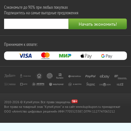
Сэкономьте до 90% при любых покупках
Подпишитесь на самые выгодные предложения
Принимаем к оплате:
2010-2026 © КупиКупон. Все права защищены.
Все права на товарный знак "КупиКупон" и на сайт www.kupikupon.ru принадлежат
OOO «Агентство цифровых решений» ИНН 7705523387, ОГРН 1127747063212