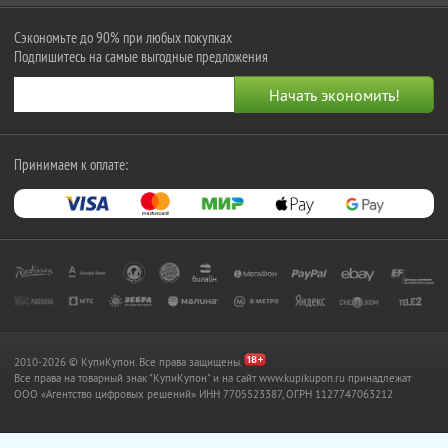
Сэкономьте до 90% при любых покупках
Подпишитесь на самые выгодные предложения
Принимаем к оплате:
2010-2026 © КупиКупон. Все права защищены.
Все права на товарный знак "КупиКупон" и на сайт www.kupikupon.ru принадлежат
OOO «Агентство цифровых решений» ИНН 7705523387, ОГРН 1127747063212