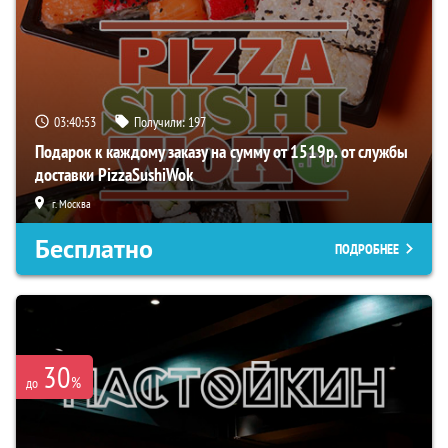
03:40:52
Получили:
197
Подарок к каждому заказу на сумму от 1519р. от службы
доставки PizzaSushiWok
г. Москва
Бесплатно
ПОДРОБНЕЕ
30
%
до