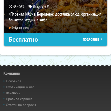
03:40:52
Получили:
33
«Пловная №1» в Королёве: доставка блюд, организация
банкетов, отдых в кафе
Бабушкинская
Бесплатно
ПОДРОБНЕЕ
Компания
Основное
Публикации о нас
Вакансии
Правила сервиса
Ответы на вопросы