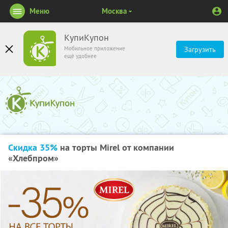
Меню
Москва
КупиКупон
Мобильное приложение
Загрузить
ещё удобнее
Скидка 35%
на торты Mirel от компании
«Хлебпром»