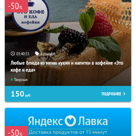
-50
%
03:40:52
Купили:
6
Любые блюда из меню кухни и напитки в кофейне «Это
кофе и еда»
Тверская
150
ПОДРОБНЕЕ
руб.
-50
%