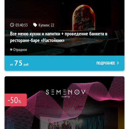
03:40:52
Купили:
22
Все меню кухни и напитки + проведение банкета в
ресторане-баре «Настойкин»
Отрадное
75
ПОДРОБНЕЕ
от
руб.
-50
%