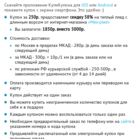
Скачайте приложение КупиКупона для
IOS
или
Android
и
покажите купон с экрана смартфона. Это удобно :)
Купон за
250р.
предоставляет
скидку 58%
на теплый плед с
длинным ворсом от интернет-магазина
«Мех-pled»
Вы заплатите:
1850р. вместо 5000р.
Стоимость доставки:
по Москве в пределах МКАД - 280р. (в день заказа или на
следующий день)
за МКАД - 300р. + 10р./1 км (в день заказа или на
следующий день)
по регионам РФ курьерской службой - 250-500р., в
зависимости от удаленности (от 4 до 14 дней)
Оплата производится наличными курьеру или переводом на
карту
Купон действует на один заказ
Вы можете купить неограниченное количество купонов для
себя и в подарок
Каждым купоном можно воспользоваться только один раз
Необходим предварительный заказ по телефону или на
сайте
с
указанием номера и кода купона
Предъявляйте распечатанный или электронный купон при
получении заказа