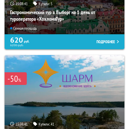
15:08:40
Купили:
5
Гастрономический тур в Выборг на 1 день от
туроператора «ХохломаТур»
Сенная площадь
620
ПОДРОБНЕЕ
руб.
6290
руб.
-50
%
15:08:40
Купили:
41