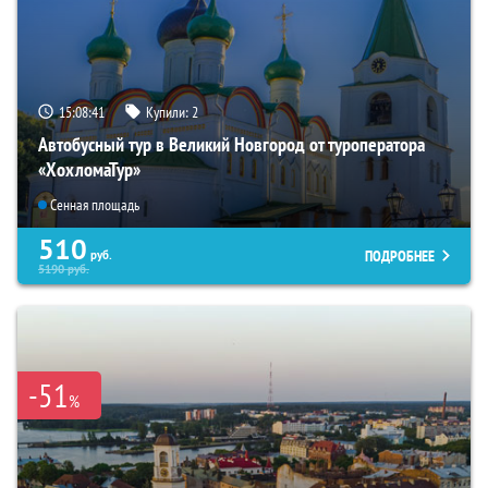
15:08:40
Купили:
2
Автобусный тур в Великий Новгород от туроператора
«ХохломаТур»
Сенная площадь
510
ПОДРОБНЕЕ
руб.
5190
руб.
-51
%