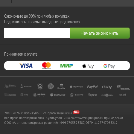
Сэкономьте до 90% при любых покупках
Подпишитесь на самые выгодные предложения
Принимаем к оплате:
2010-2026 © КупиКупон. Все права защищены.
Все права на товарный знак "КупиКупон" и на сайт www.kupikupon.ru принадлежат
OOO «Агентство цифровых решений» ИНН 7705523387, ОГРН 1127747063212