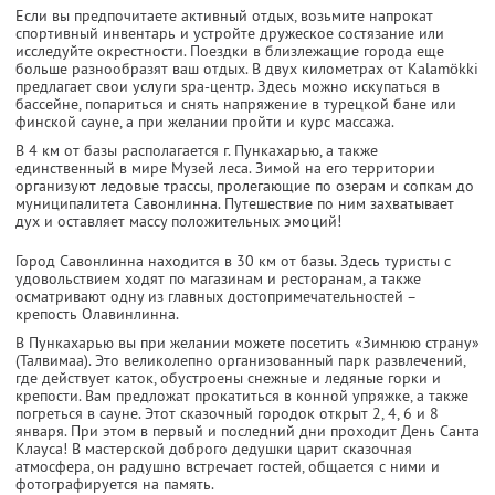
Если вы предпочитаете активный отдых, возьмите напрокат
спортивный инвентарь и устройте дружеское состязание или
исследуйте окрестности. Поездки в близлежащие города еще
больше разнообразят ваш отдых. В двух километрах от Kalamökki
предлагает свои услуги spa-центр. Здесь можно искупаться в
бассейне, попариться и снять напряжение в турецкой бане или
финской сауне, а при желании пройти и курс массажа.
В 4 км от базы располагается г. Пункахарью, а также
единственный в мире Музей леса. Зимой на его территории
организуют ледовые трассы, пролегающие по озерам и сопкам до
муниципалитета Савонлинна. Путешествие по ним захватывает
дух и оставляет массу положительных эмоций!
Город Савонлинна находится в 30 км от базы. Здесь туристы с
удовольствием ходят по магазинам и ресторанам, а также
осматривают одну из главных достопримечательностей –
крепость Олавинлинна.
В Пункахарью вы при желании можете посетить «Зимнюю страну»
(Талвимаа). Это великолепно организованный парк развлечений,
где действует каток, обустроены снежные и ледяные горки и
крепости. Вам предложат прокатиться в конной упряжке, а также
погреться в сауне. Этот сказочный городок открыт 2, 4, 6 и 8
января. При этом в первый и последний дни проходит День Санта
Клауса! В мастерской доброго дедушки царит сказочная
атмосфера, он радушно встречает гостей, общается с ними и
фотографируется на память.