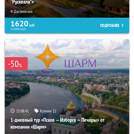
“Рускеала"»
Достоевская
1620
ПОДРОБНЕЕ
руб.
12900
руб.
-50
%
15:08:40
Купили:
12
1-дневный тур «Псков — Изборск — Печоры» от
компании «Шарм»