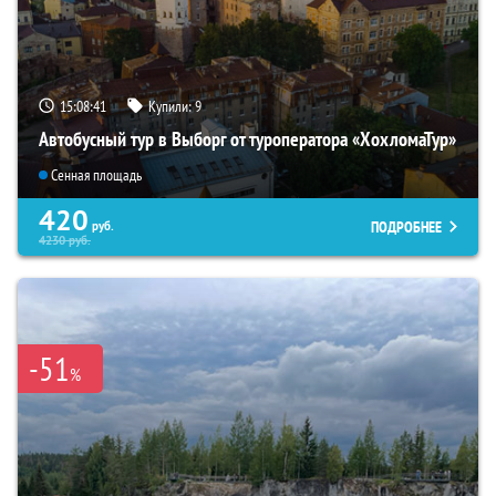
15:08:40
Купили:
9
Автобусный тур в Выборг от туроператора «ХохломаТур»
Сенная площадь
420
ПОДРОБНЕЕ
руб.
4230
руб.
-51
%