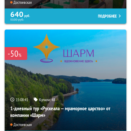
Достоевская
640
ПОДРОБНЕЕ
руб.
5100
руб.
-50
%
15:08:40
Купили:
48
1-дневный тур «Рускеала — мраморное царство» от
компании «Шарм»
Достоевская