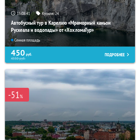
15:08:40
Купили:
24
Автобусный тур в Карелию «Мраморный каньон
Рускеала и водопады» от «ХохломаТур»
Сенная площадь
450
ПОДРОБНЕЕ
руб.
4550
руб.
-51
%