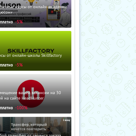
зличные курсы от онлайн-академии
дюсон»
сплатно
-5%
сы от онлайн-школы Skillfactory
сплатно
-5%
змещение вашей вакансии на 30
й на сайте HeadHunter
сплатно
-100%
ой трансфер от сервиса заказа