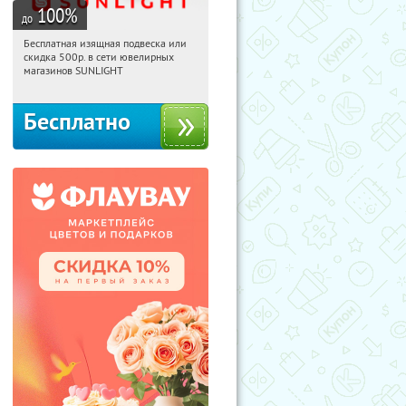
100
%
до
Бесплатная изящная подвеска или
16:12:21
Получили:
73
скидка 500р. в сети ювелирных
Россия
магазинов SUNLIGHT
Бесплатно