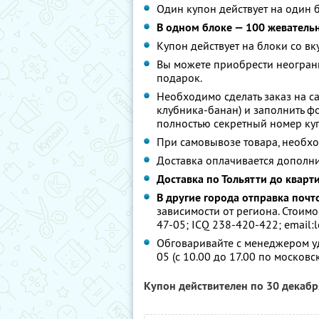
Один купон действует на один 
В одном блоке — 100 жеватель
Купон действует на блоки со вк
Вы можете приобрести неограни
подарок.
Необходимо сделать заказ на са
клубника-банан) и заполнить фо
полностью секретный номер ку
При самовывозе товара, необх
Доставка оплачивается дополни
Доставка по Тольятти до кварт
В другие города отправка почто
зависимости от региона. Стоимос
47-05; ICQ 238-420-422; email:l
Обговаривайте с менеджером уд
05 (с 10.00 до 17.00 по московс
Купон действителен по 30 декаб