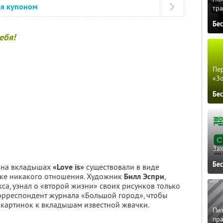
ся купоном
тра
Бе
ебя!
Пер
«З
Бе
Зак
Бе
 на вкладышах
«Love is»
существовали в виде
чке никакого отношения. Художник
Билл Эспри
,
са, узнал о «второй жизни» своих рисунков только
корреспондент журнала «Большой город», чтобы
ра картинок к вкладышам известной жвачки.
Пит
пра