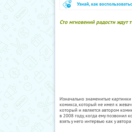
Узнай, как воспользовать
Сто мгновений радости ждут т
Изначально знаменитые картинки
комикса, который не имел к жева
который и является автором комик
в 2008 году, когда ему позвонил 
взять у него интервью как у авто