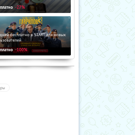
сплатно
-27%
дней бесплатно в START для новых
льзователей
сплатно
-100%
ары