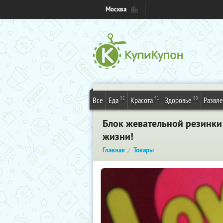
Москва
32
91
80
Все
Еда
Красота
Здоровье
Развл
Блок жевательной резинки
жизни!
Главная
Товары