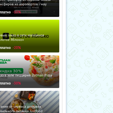
нсферов из аэропортов i'way
сплатно
-10%
вый заказ в сети магазинов
олотое Яблоко»
сплатно
-20%
аз в зале пиццерий Zotman Pizza
сплатно
-30%
ание от сервиса доставки
вильного питания Justfood