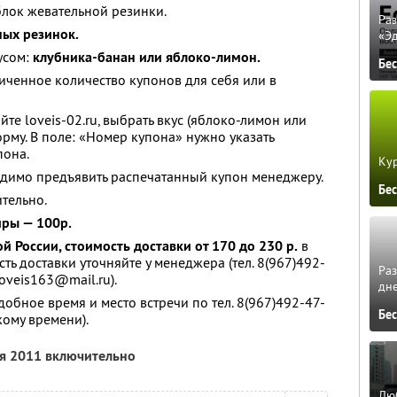
блок жевательной резинки.
Ра
ных резинок.
«Э
усом:
клубника-банан или яблоко-лимон.
Бе
ченное количество купонов для себя или в
йте loveis-02.ru, выбрать вкус (яблоко-лимон или
рму. В поле: «Номер купона» нужно указать
пона.
Кур
одимо предъявить распечатанный купон менеджеру.
Бе
тельно.
иры — 100р.
й России, стоимость доставки от 170 до 230 р.
в
ть доставки уточняйте у менеджера (тел. 8(967)492-
Ра
oveis163@mail.ru).
дне
обное время и место встречи по тел. 8(967)492-47-
Бе
кому времени).
ря 2011 включительно
Люб