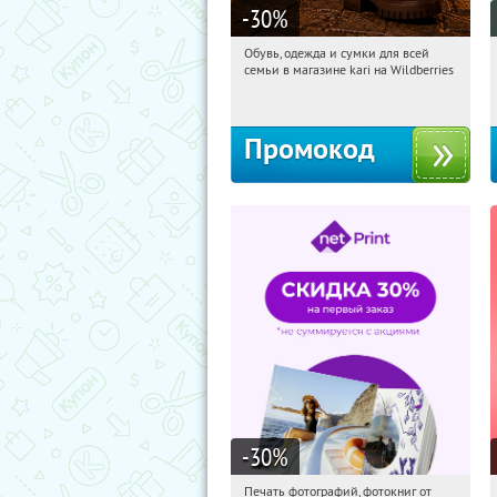
-30
%
Обувь, одежда и сумки для всей
16:12:21
Получи первым!
семьи в магазине kari на Wildberries
Россия
Промокод
-30
%
Печать фотографий, фотокниг от
16:12:21
Получили:
4