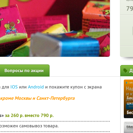
7
Вопросы по акции
Д
а для
IOS
или
Android
и покажите купон с экрана
, кроме Москвы и Санкт-Петербурга
Бе
шк
Бе
is»
за 260 р. вместо 790 р.
 возможен самовывоз товара.