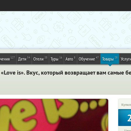
127
54
20
16
8
47
28
ечения
Дети
Отели
Туры
Авто
Обучение
Товары
Услуг
 «Love is». Вкус, который возвращает вам самые 
Купил
Цена