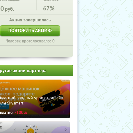
Экономия:
90
67%
руб.
Акция завершилась
ПОВТОРИТЬ АКЦИЮ
Человек проголосовало: 0
ругие акции партнера
сплатный вводный урок от онлайн-
олы Skysmart
сплатно
-100%