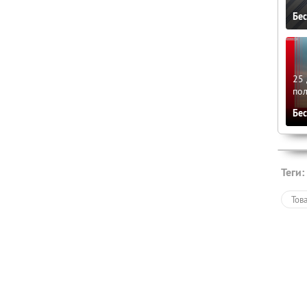
Бе
25 
по
Бе
Теги:
Тов