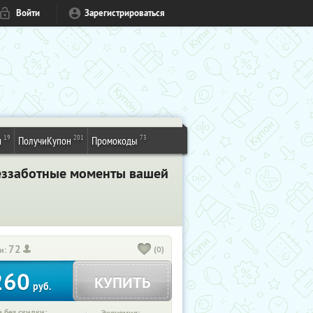
Войти
Зарегистрироваться
19
201
73
и
ПолучиКупон
Промокоды
беззаботные моменты вашей
72
(0)
и:
260
КУПИТЬ
руб.
 без скидки: