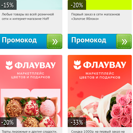
-15
%
-20
%
Любые товары во всей розничной
Первый заказ в сети магазинов
16:12:21
Получили:
83
16:12:21
Получи первым!
сети и интернет-магазине Hoff
«Золотое Яблоко»
Москва, 1-й Волоколамский проезд,
Россия
10с1
Промокод
Промокод
-20
%
-33
%
Торты, пирожные и другие сладости,
Скидка 1000р. на первый заказ на
16:12:21
Получили:
6
16:12:21
Получили:
18