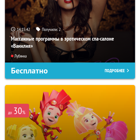
14:15:41
Получили:
2
Массажные программы в эротическом спа-салоне
«Ванилия»
Лубянка
Бесплатно
ПОДРОБНЕЕ
30
%
до