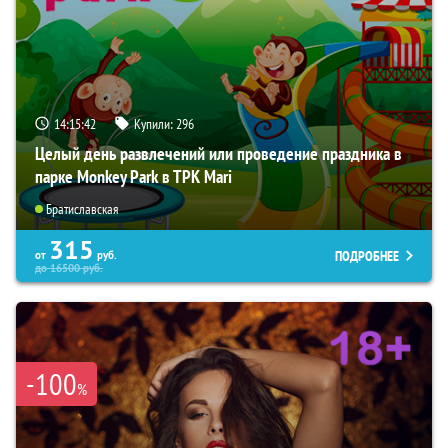
14:15:41
Купили:
296
Целый день развлечений или проведение праздника в
парке Monkey Park в ТРК Mari
Братиславская
315
ПОДРОБНЕЕ
от
руб.
до
16500
руб.
-100
%