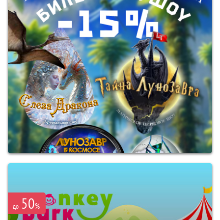
50
%
до