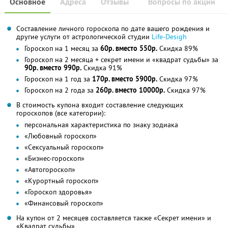
Основное
Адреса
Отзывы
Вопросы по акции
Составление личного гороскопа по дате вашего рождения и
другие услуги от астрологической студии
Life-Desigh
Гороскоп на 1 месяц за
60р. вместо 550р.
Скидка 89%
Гороскоп на 2 месяца + секрет имени и «квадрат судьбы» за
90р. вместо 990р.
Скидка 91%
Гороскоп на 1 год за
170р. вместо 5900р.
Скидка 97%
Гороскоп на 2 года за
260р. вместо 10000р.
Скидка 97%
В стоимость купона входит составление следующих
гороскопов (все категории):
персональная характеристика по знаку зодиака
«Любовный гороскоп»
«Сексуальный гороскоп»
«Бизнес-гороскоп»
«Автогороскоп»
«Курортный гороскоп»
«Гороскоп здоровья»
«Финансовый гороскоп»
На купон от 2 месяцев составляется также «Секрет имени» и
«Квадрат судьбы»