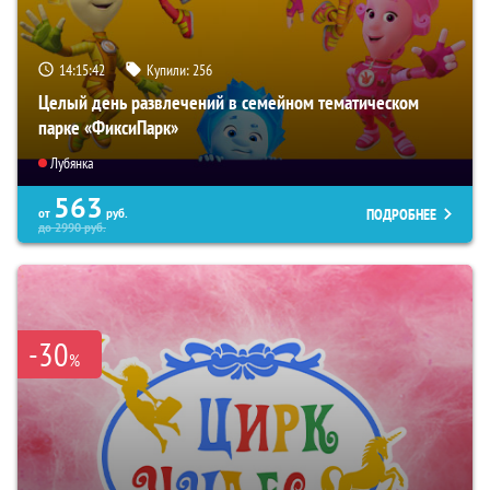
14:15:41
Купили:
256
Целый день развлечений в семейном тематическом
парке «ФиксиПарк»
Лубянка
563
ПОДРОБНЕЕ
от
руб.
до
2990
руб.
-30
%