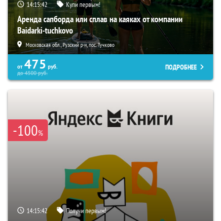
14:15:41
Купи первым!
Аренда сапборда или сплав на каяках от компании
Baidarki-tuchkovo
Московская обл., Рузский р-н, пос. Тучково
475
ПОДРОБНЕЕ
от
руб.
до
4500
руб.
-100
%
14:15:41
Получи первым!