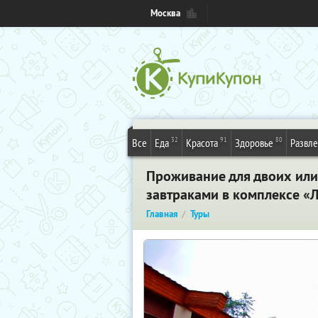
Москва
32
91
80
Все
Еда
Красота
Здоровье
Развл
Проживание для двоих или
завтраками в комплексе «Л
Главная
Туры