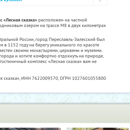
с «Лесная сказка»
расположен на частной
одниковым озером на трассе М8 в двух километрах
ральной России, город Переславль-Залесский был
 в 1152 году на берегу уникального по красоте
вестен своими монастырями, церквями и музеями.
 города и хотите комфортно отдохнуть на природе,
-гостиничный комплекс «Лесная сказка» вам не
я сказка»,
ИНН 7622009570
, ОГРН 1027601055800