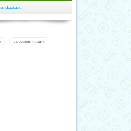
ess-skazka.ru
ы
Загородный отдых