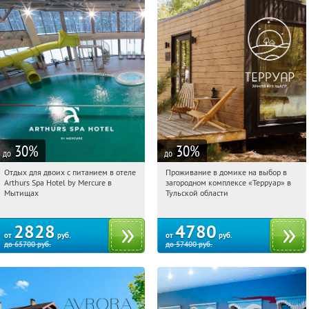
30
%
30
%
до
до
Отдых для двоих с питанием в отеле
Проживание в домике на выбор в
16:34:33
Купи первым!
16:34:33
Купили:
8
Arthurs Spa Hotel by Mercure в
загородном комплексе «Терруар» в
Московская обл., г. Мытищи, д.
Тульская обл., Ясногорский р-н, с.
Мытищах
Тульской области
Ларево, ул. Хвойная, стр. 26
Кузмищево
2828
4780
от
руб.
от
руб.
до
65700
руб.
до
57400
руб.