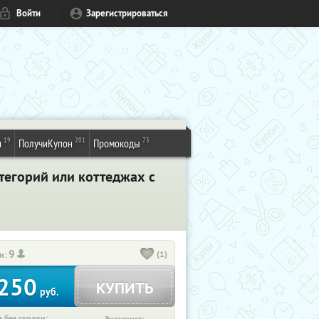
Войти
Зарегистрироваться
19
201
73
и
ПолучиКупон
Промокоды
тегорий или коттеджах с
%
9
(1)
и:
250
КУПИТЬ
руб.
 без скидки: