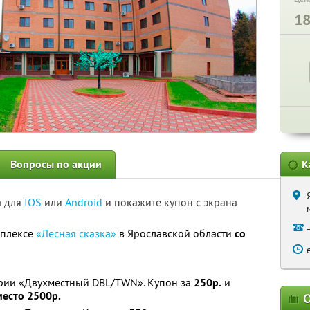
1
Вопросы по акции
К
а для
IOS
или
Android
и покажите купон с экрана
мплексе
«Лесная сказка»
в Ярославской области
со
ории «Двухместный DBL/TWN». Купон за
250р.
и
место 2500р.
О