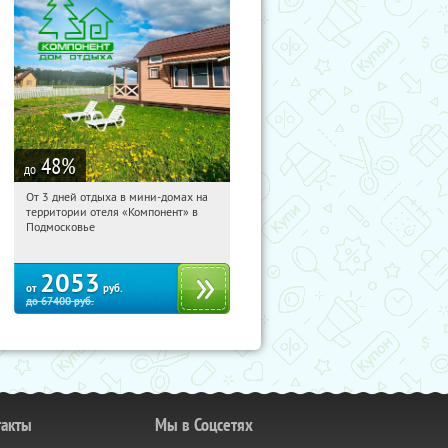
48
%
до
От 3 дней отдыха в мини-домах на
16:34:33
Купили:
116
территории отеля «Компонент» в
Московская обл., Солнечногорский р-
Подмосковье
н, д. Колтышево, 1
2053
от
руб.
до
67400
руб.
такты
Мы в Соцсетях