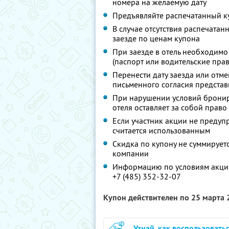
номера на желаемую дату
Предъявляйте распечатанный к
В случае отсутствия распечатан
заезде по ценам купона
При заезде в отель необходимо
(паспорт или водительские прав
Перенести дату заезда или отм
письменного согласия представ
При нарушении условий бронир
отеля оставляет за собой право
Если участник акции не предупр
считается использованным
Скидка по купону не суммируе
компании
Информацию по условиям акции
+7 (485) 352-32-07
Купон действителен по 25 марта
Узнай, как воспользовать