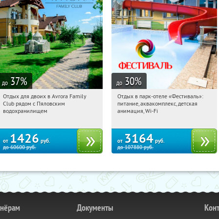
37
%
30
%
до
до
Отдых для двоих в Avrora Family
Отдых в парк-отеле «Фестиваль»:
16:34:33
Купили:
10
16:34:33
Купили:
21
Club рядом с Пяловским
питание, аквакомплекс, детская
Московская обл., Мытищинский р-н,
Рязанская обл., Клепиковский район,
водохранилищем
анимация, Wi-Fi
д. Степаньково, ул. Рождественская, д.
пос. Чулис
25
1426
3164
от
руб.
от
руб.
до
60600
руб.
до
107880
руб.
тнёрам
Документы
Кон