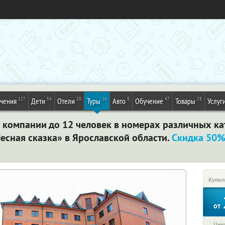
127
54
20
16
8
47
28
ечения
Дети
Отели
Туры
Авто
Обучение
Товары
Услуг
 компании до 12 человек в номерах различных ка
есная сказка» в Ярославской области.
Скидка 50
Купил
от
Цена