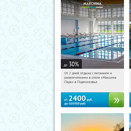
30
%
до
От 2 дней отдыха с питанием и
16:34:33
Купили:
1
развлечениями в отеле «Максима
Московская обл., Дмитровский р-н, д.
Парк» в Подмосковье
Горки Сухаревские
2400
от
руб.
до
103950
руб.