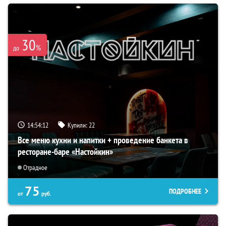
30
%
до
14:54:11
Купили:
22
Все меню кухни и напитки + проведение банкета в
ресторане-баре «Настойкин»
Отрадное
75
ПОДРОБНЕЕ
от
руб.