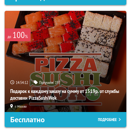
100
%
до
14:54:11
Получили:
197
Подарок к каждому заказу на сумму от 1519р. от службы
доставки PizzaSushiWok
г. Москва
Бесплатно
ПОДРОБНЕЕ