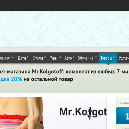
127
54
20
16
8
47
29
ечения
Дети
Отели
Туры
Авто
Обучение
Товары
Услуг
ет-магазина Mr.Kolgotoff: комплект из любых 7-ми
идка 20%
на остальной товар
Купил
Цена