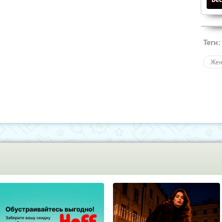
Теги:
Жен