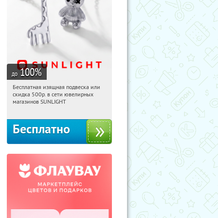
100
%
до
Бесплатная изящная подвеска или
17:47:40
Получили:
74
скидка 500р. в сети ювелирных
Россия
магазинов SUNLIGHT
Бесплатно