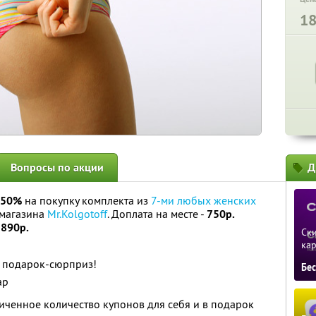
1
Вопросы по акции
Д
 50%
на покупку комплекта из
7-ми любых женских
-магазина
Mr.Kolgotoff
. Доплата на месте -
750р.
1890р.
Ски
ка
я подарок-сюрприз!
Бе
ар
ченное количество купонов для себя и в подарок