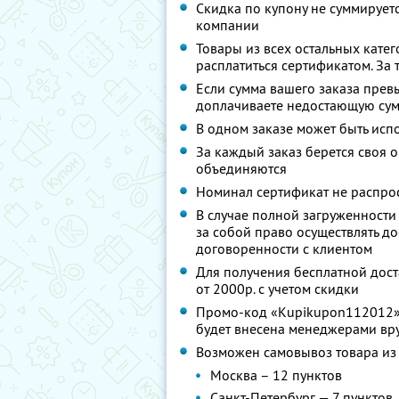
Скидка по купону не суммируе
компании
Товары из всех остальных катег
расплатиться сертификатом. За
Если сумма вашего заказа прев
доплачиваете недостающую сум
В одном заказе может быть исп
За каждый заказ берется своя оп
объединяются
Номинал сертификат не распрос
В случае полной загруженности 
за собой право осуществлять д
договоренности с клиентом
Для получения бесплатной дост
от 2000р. с учетом скидки
Промо-код «Kupikupon112012» да
будет внесена менеджерами вр
Возможен самовывоз товара из 
Москва – 12 пунктов
Санкт-Петербург — 7 пунктов