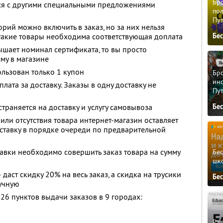
Бро
тся с другими специальными предложениями
пол
Пу
орий можно включить в заказ, но за них нельзя
 такие товары необходима соответствующая доплата
Бе
ышает номинал сертификата, то вы просто
му в магазине
ользован только 1 купон
Бро
ино
лата за доставку. Заказы в одну доставку не
Пу
Бе
траняется на доставку и услугу самовывоза
или отсутствия товара интернет-магазин оставляет
оставку в порядке очереди по предварительной
авки необходимо совершить заказ товара на сумму
Бе
шк
ст скидку 20% на весь заказ, а скидка на трусики
Бе
учную
26 пунктов выдачи заказов в 9 городах:
Ра