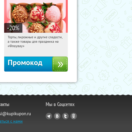
-20
%
Торты, пирожные и другие сладости,
17:47:40
Получили:
6
а также товары для праздника на
Россия
«Флаувау»
Промокод
такты
Мы в Соцсетях
si@kupikupon.ru
аться с нами