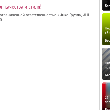
н качества и стиля!
Бе
 ограниченной ответственностью «Инко Групп»,
ИНН
35
Пер
«З
Бе
Пит
пра
Бе
25 
по
Бе