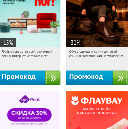
-15
%
-30
%
Любые товары во всей розничной
Обувь, одежда и сумки для всей
17:47:40
Получили:
83
17:47:40
Получили:
32
сети и интернет-магазине Hoff
семьи в магазине kari на Wildberries
Москва, 1-й Волоколамский проезд,
Россия
10с1
Промокод
Промокод