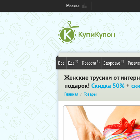
Москва
32
91
81
Все
Еда
Красота
Здоровье
Развл
Женские трусики от интерн
подарок!
Скидка 50%
+
ск
Главная
Товары