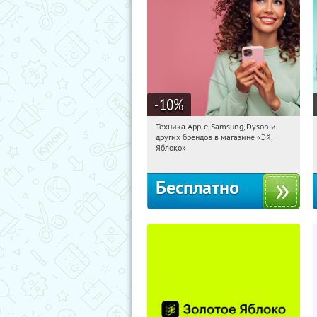
-10
%
Техника Apple, Samsung, Dyson и
17:47:40
Получи первым!
других брендов в магазине «Эй,
Багратионовская
Яблоко»
Бесплатно