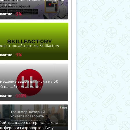
дюсон»
сплатно
-5%
сы от онлайн-школы Skillfactory
сплатно
-5%
змещение вашей вакансии на 30
й на сайте HeadHunter
сплатно
-100%
ой трансфер от сервиса заказа
нсферов из аэропортов i'way