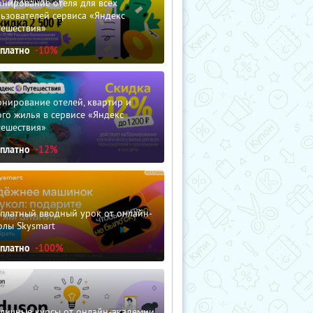
нирование отеля для всех
ьзователей сервиса «Яндекс
тешествия»
сплатно
-10%
нирование отелей, квартир и
го жилья в сервисе «Яндекс
тешествия»
сплатно
-12%
сплатный вводный урок от онлайн-
олы Skysmart
сплатно
-100%
зличные курсы от онлайн-академии