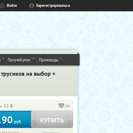
Войти
Зарегистрироваться
19
202
73
и
ПолучиКупон
Промокоды
 трусиков на выбор +
32
(0)
и:
190
КУПИТЬ
руб.
 без скидки: