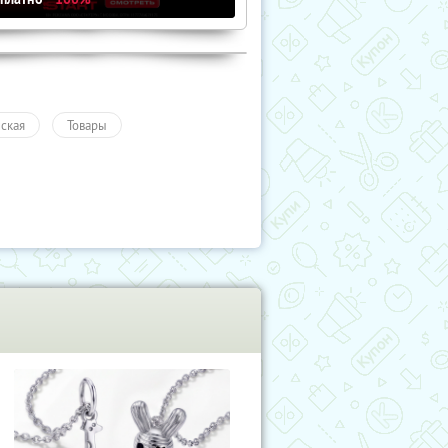
ская
Товары