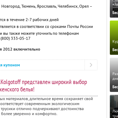
«Э
 Новгород, Тюмень, Ярославль, Челябинск, Орел –
Бе
тся в течение 2-7 рабочих дней
твляется в соответствии со сроками Почты России
 вы также можете уточнить по телефонам
8 (800) 333-05-17
Кур
ря 2012 включительно
Бе
ся купоном
Ра
дне
.Kolgotoff представлен широкий выбор
Бе
женского белья!
ных материалов, длительное время сохраняет свой
оответствует современным экологическим
 трусики отлично подчеркивают достоинства
Люб
я более уверенно и комфортно.
тра