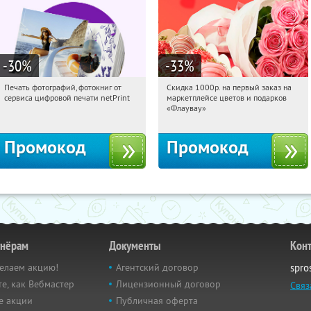
-30
%
-33
%
Печать фотографий, фотокниг от
Скидка 1000р. на первый заказ на
17:47:40
Получили:
4
17:47:40
Получили:
18
сервиса цифровой печати netPrint
маркетплейсе цветов и подарков
Россия
Россия
«Флаувау»
Промокод
Промокод
тнёрам
Документы
Кон
елаем акцию!
Агентский договор
spro
е, как Вебмастер
Лицензионный договор
Связ
е акции
Публичная оферта