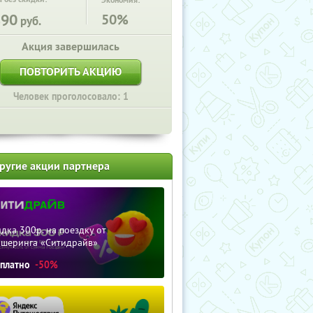
Экономия:
890
50%
руб.
Акция завершилась
ПОВТОРИТЬ АКЦИЮ
Человек проголосовало: 1
ругие акции партнера
дка 300р. на поездку от
ршеринга «Ситидрайв»
сплатно
-50%