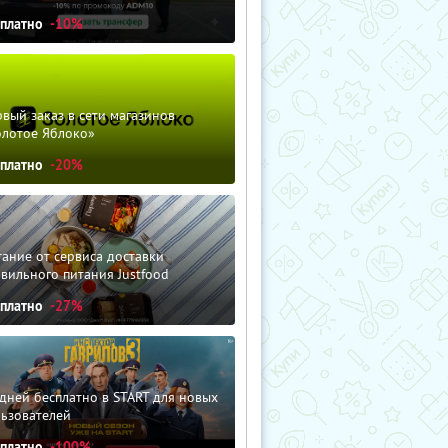
сплатно
-10%
вый заказ в сети магазинов
олотое Яблоко»
сплатно
-20%
ание от сервиса доставки
вильного питания Justfood
сплатно
-27%
дней бесплатно в START для новых
льзователей
сплатно
-100%