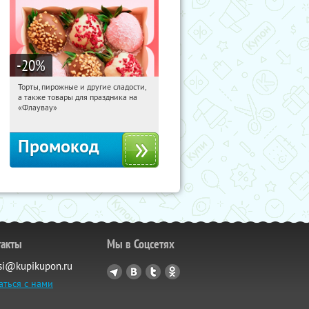
-20
%
Торты, пирожные и другие сладости,
13:19:03
Получили:
6
а также товары для праздника на
Россия
«Флаувау»
Промокод
такты
Мы в Соцсетях
si@kupikupon.ru
аться с нами