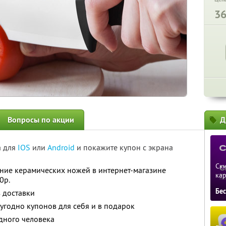
3
Вопросы по акции
Д
а для
IOS
или
Android
и покажите купон с экрана
Ски
ние керамических ножей в интернет-магазине
ка
0р.
Бе
з доставки
угодно купонов для себя и в подарок
дного человека