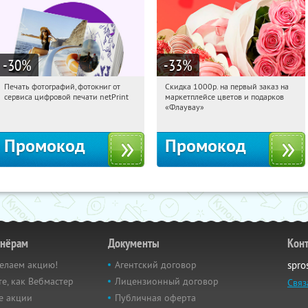
-30
%
-33
%
Печать фотографий, фотокниг от
Скидка 1000р. на первый заказ на
13:19:03
Получили:
4
13:19:03
Получили:
18
сервиса цифровой печати netPrint
маркетплейсе цветов и подарков
Россия
Россия
«Флаувау»
Промокод
Промокод
тнёрам
Документы
Кон
елаем акцию!
Агентский договор
spro
е, как Вебмастер
Лицензионный договор
Связ
е акции
Публичная оферта