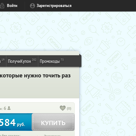
Войти
Зарегистрироваться
19
202
73
и
ПолучиКупон
Промокоды
 которые нужно точить раз
6
(0)
и:
584
КУПИТЬ
руб.
 без скидки: