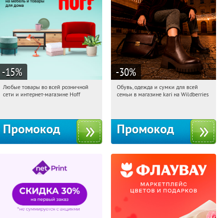
-15
%
-30
%
Любые товары во всей розничной
Обувь, одежда и сумки для всей
13:19:03
Получили:
83
13:19:03
Получили:
32
сети и интернет-магазине Hoff
семьи в магазине kari на Wildberries
Москва, 1-й Волоколамский проезд,
Россия
10с1
Промокод
Промокод