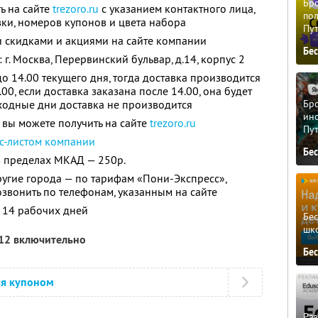
Бро
ь на сайте
trezoro.ru
с указанием контактного лица,
пол
вки, номеров купонов и цвета набора
Пу
и скидками и акциями на сайте компании
Бе
г. Москва, Перервинский бульвар, д.14, корпус 2
о 14.00 текущего дня, тогда доставка производится
00, если доставка заказана после 14.00, она будет
Бро
выходные дни доставка не производится
ино
ы можете получить на сайте
trezoro.ru
Пу
с-листом компании
Бе
в пределах МКАД — 250р.
ругие города — по тарифам «Пони-Экспресс»,
вонить по телефонам, указанным на сайте
 14 рабочих дней
Бе
шк
012 включительно
Бе
ся купоном
Ра