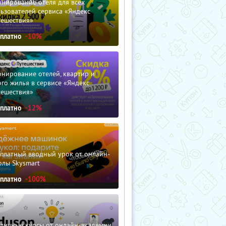
нирование отеля для всех
ьзователей сервиса «Яндекс
тешествия»
сплатно
-10%
нирование отелей, квартир и
го жилья в сервисе «Яндекс
тешествия»
сплатно
-12%
сплатный вводный урок от онлайн-
олы Skysmart
сплатно
-100%
зличные курсы от онлайн-академии