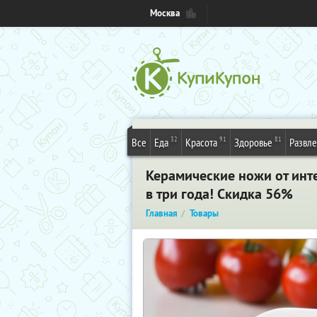
Москва
32
91
81
Все
Еда
Красота
Здоровье
Развл
Керамические ножи от инте
в три года! Скидка 56%
Главная
Товары