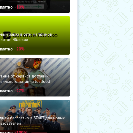
сплатно
-10%
вый заказ в сети магазинов
олотое Яблоко»
сплатно
-20%
ание от сервиса доставки
вильного питания Justfood
сплатно
-27%
дней бесплатно в START для новых
льзователей
сплатно
-100%