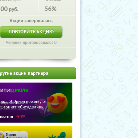
Экономия:
600
56%
руб.
Акция завершилась
ПОВТОРИТЬ АКЦИЮ
Человек проголосовало: 0
ругие акции партнера
дка 300р. на поездку от
ршеринга «Ситидрайв»
сплатно
-50%