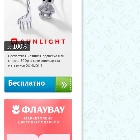
100
%
до
Бесплатная изящная подвеска или
13:19:03
Получили:
74
скидка 500р. в сети ювелирных
Россия
магазинов SUNLIGHT
Бесплатно