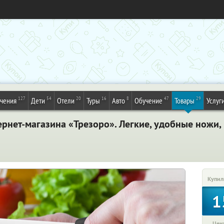
127
54
20
16
8
47
29
ечения
Дети
Отели
Туры
Авто
Обучение
Товары
Услуг
рнет-магазина «Трезоро». Легкие, удобные ножи,
Купил
1
Цена