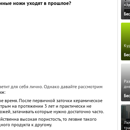
нные ножи уходят в прошлое?
«Э
Бе
Кур
Бе
Ра
ветит для себя лично. Однако давайте рассмотрим
дне
ки:
Бе
е время. После первичной заточки керамическое
стрым на протяжении 3 лет и практически не
ножей, затачивать которые нужно достаточно часто.
ойственна высокая пористость, то лезвие такого
Люб
ного продукта к другому.
тра