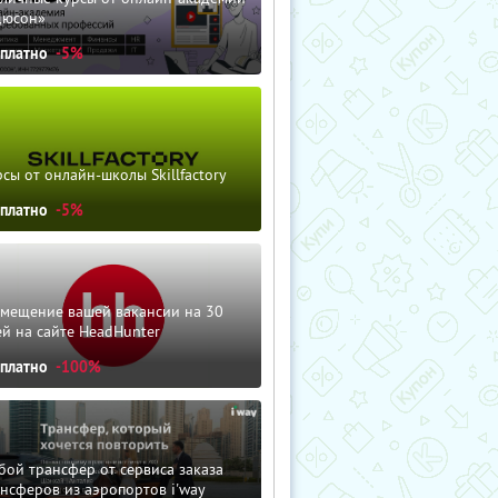
дюсон»
сплатно
-5%
сы от онлайн-школы Skillfactory
сплатно
-5%
змещение вашей вакансии на 30
й на сайте HeadHunter
сплатно
-100%
ой трансфер от сервиса заказа
нсферов из аэропортов i'way