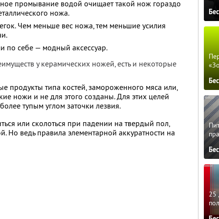
ьное промывание водой очищает такой нож гораздо
Бе
еталлического ножа.
егок. Чем меньше вес ножа, тем меньшие усилия
и.
и по себе — модный аксессуар.
Пер
еимуществ у керамических ножей, есть и некоторые
«З
Бе
ые продукты типа костей, замороженного мяса или,
ие ножи и не для этого созданы. Для этих целей
более тупым углом заточки лезвия.
ться или сколоться при падении на твердый пол,
Пит
. Но ведь правила элементарной аккуратности на
пра
Бе
25 
по
Бе