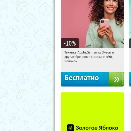
-10
%
Техника Apple, Samsung, Dyson и
13:19:03
Получи первым!
других брендов в магазине «Эй,
Багратионовская
Яблоко»
Бесплатно