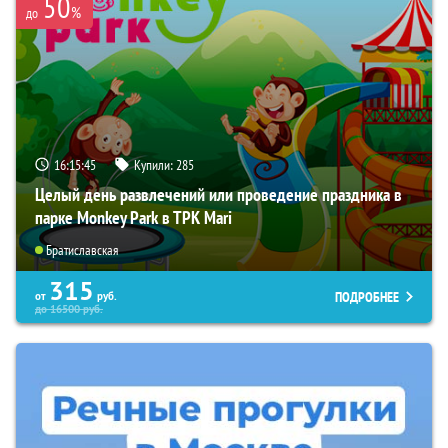
50
%
до
16:15:44
Купили:
285
Целый день развлечений или проведение праздника в
парке Monkey Park в ТРК Mari
Братиславская
315
ПОДРОБНЕЕ
от
руб.
до
16500
руб.