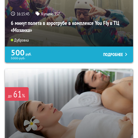
16:15:44
Купили:
357
6 минут полета в аэротрубе в комплексе You Fly в ТЦ
«Мозаика»
Дубровка
500
ПОДРОБНЕЕ
руб.
5000
руб.
61
%
до