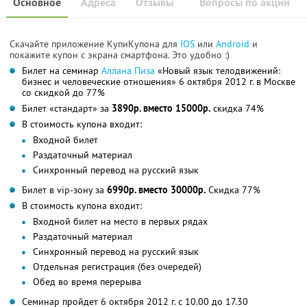
Основное
Адреса
Отзывы
Вопросы по акции
Скачайте приложение КупиКупона для
IOS
или
Android
и
покажите купон с экрана смартфона. Это удобно :)
Билет на семинар
Аллана Пиза
«Новый язык телодвижений:
бизнес и человеческие отношения» 6 октября 2012 г. в Москве
со скидкой до 77%
Билет «стандарт» за
3890р. вместо 15000р.
скидка 74%
В стоимость купона входит:
Входной билет
Раздаточный материал
Синхронный перевод на русский язык
Билет в vip-зону за
6990р. вместо 30000р.
Скидка 77%
В стоимость купона входит:
Входной билет на место в первых рядах
Раздаточный материал
Синхронный перевод на русский язык
Отдельная регистрация (без очередей)
Обед во время перерыва
Семинар пройдет 6 октября 2012 г. с 10.00 до 17.30