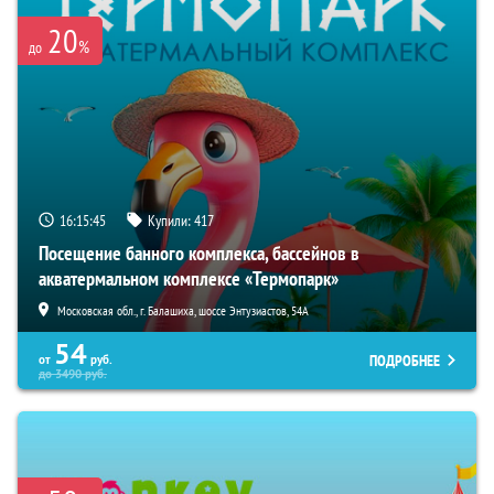
20
%
до
16:15:44
Купили:
417
Посещение банного комплекса, бассейнов в
акватермальном комплексе «Термопарк»
Московская обл., г. Балашиха, шоссе Энтузиастов, 54А
54
ПОДРОБНЕЕ
от
руб.
до
3490
руб.