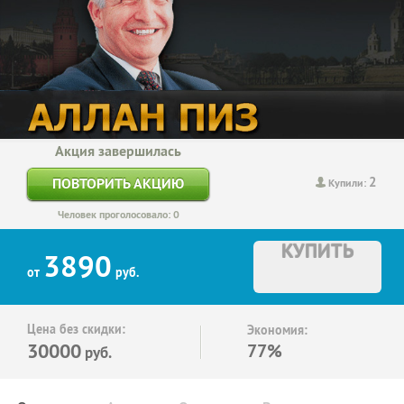
Акция завершилась
2
ПОВТОРИТЬ АКЦИЮ
Купили:
Человек проголосовало: 0
КУПИТЬ
3890
от
руб.
Цена без скидки:
Экономия:
30000
77%
руб.