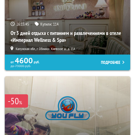
16:15:44
Купили:
114
От 3 дней отдыха с питанием и развлечениями в отеле
«Империал Wellness & Spa»
Калужская обл., г. Обнинск, Киевское ш., д. 11А
4600
ПОДРОБНЕЕ
от
руб.
до
79000
руб.
-50
%