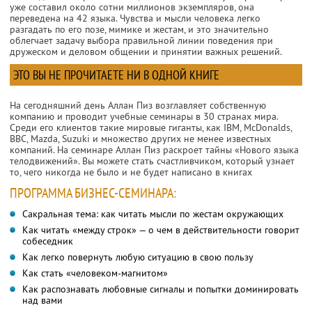
уже составил около сотни миллионов экземпляров, она
переведена на 42 языка. Чувства и мысли человека легко
разгадать по его позе, мимике и жестам, и это значительно
облегчает задачу выбора правильной линии поведения при
дружеском и деловом общении и принятии важных решений.
ЭТО ВЫ НЕ ПРОЧИТАЕТЕ НИ В ОДНОЙ КНИГЕ
На сегодняшний день Аллан Пиз возглавляет собственную
компанию и проводит учебные семинары в 30 странах мира.
Среди его клиентов такие мировые гиганты, как IBM, McDonalds,
BBC, Mazda, Suzuki и множество других не менее известных
компаний. На семинаре Аллан Пиз раскроет тайны «Нового языка
телодвижений». Вы можете стать счастливчиком, который узнает
то, чего никогда не было и не будет написано в книгах
ПРОГРАММА БИЗНЕС-СЕМИНАРА:
Сакральная тема: как читать мысли по жестам окружающих
Как читать «между строк» — о чем в действительности говорит
собеседник
Как легко повернуть любую ситуацию в свою пользу
Как стать «человеком-магнитом»
Как распознавать любовные сигналы и попытки доминировать
над вами