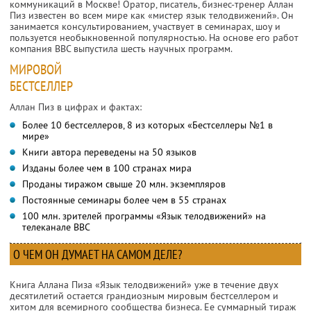
коммуникаций в Москве! Оратор, писатель, бизнес-тренер Аллан
Пиз известен во всем мире как «мистер язык телодвижений». Он
занимается консультированием, участвует в семинарах, шоу и
пользуется необыкновенной популярностью. На основе его работ
компания BBC выпустила шесть научных программ.
МИРОВОЙ
БЕСТСЕЛЛЕР
Аллан Пиз в цифрах и фактах:
Более 10 бестселлеров, 8 из которых «Бестселлеры №1 в
мире»
Книги автора переведены на 50 языков
Изданы более чем в 100 странах мира
Проданы тиражом свыше 20 млн. экземпляров
Постоянные семинары более чем в 55 странах
100 млн. зрителей программы «Язык телодвижений» на
телеканале BBC
О ЧЕМ ОН ДУМАЕТ НА САМОМ ДЕЛЕ?
Книга Аллана Пиза «Язык телодвижений» уже в течение двух
десятилетий остается грандиозным мировым бестселлером и
хитом для всемирного сообщества бизнеса. Ее суммарный тираж