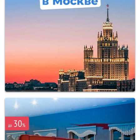
30
%
до