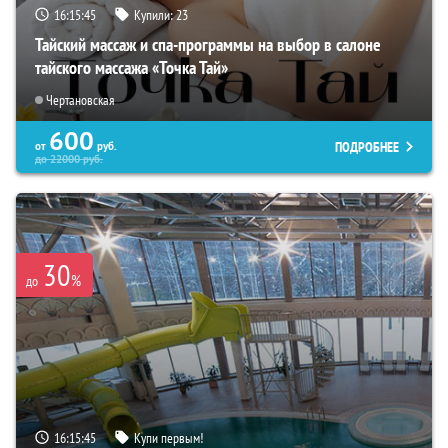
16:15:44
Купили:
23
Тайский массаж и спа-программы на выбор в салоне
тайского массажа «Точка Тай»
Чертановская
600
ПОДРОБНЕЕ
от
руб.
до
22000
руб.
30
%
до
16:15:44
Купи первым!