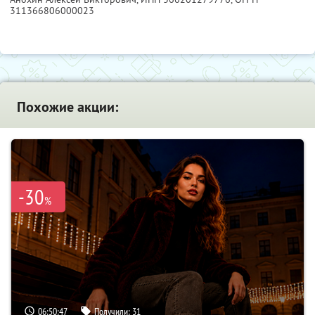
311366806000023
Похожие акции:
-30
%
06:50:46
Получили:
31