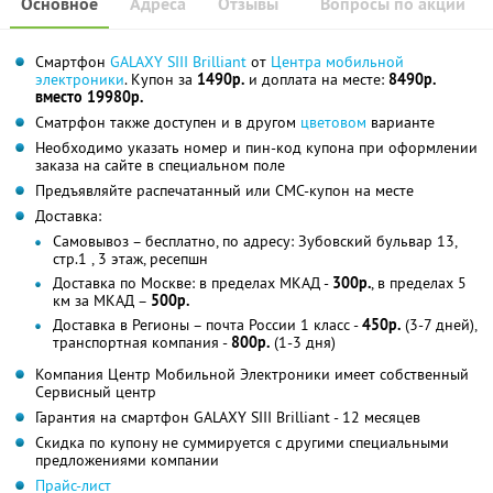
Основное
Адреса
Отзывы
Вопросы по акции
Смартфон
GALAXY SIII Brilliant
от
Центра мобильной
электроники
. Купон за
1490р.
и доплата на месте:
8490р.
вместо 19980р.
Сматрфон также доступен и в другом
цветовом
варианте
Необходимо указать номер и пин-код купона при оформлении
заказа на сайте в специальном поле
Предъявляйте распечатанный или СМС-купон на месте
Доставка:
Самовывоз – бесплатно, по адресу: Зубовский бульвар 13,
стр.1 , 3 этаж, ресепшн
Доставка по Москве: в пределах МКАД -
300р.
, в пределах 5
км за МКАД –
500р.
Доставка в Регионы – почта России 1 класс -
450р.
(3-7 дней),
транспортная компания -
800р.
(1-3 дня)
Компания Центр Мобильной Электроники имеет собственный
Сервисный центр
Гарантия на смартфон GALAXY SIII Brilliant - 12 месяцев
Скидка по купону не суммируется с другими специальными
предложениями компании
Прайс-лист