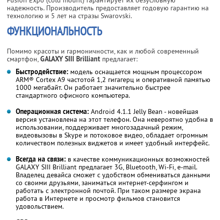
надежность. Производитель предоставляет годовую гарантию на
технологию и 5 лет на стразы Swarovski.
ФУНКЦИОНАЛЬНОСТЬ
Помимо красоты и гармоничности, как и любой современный
смартфон,
GALAXY SIII Brilliant
предлагает:
Быстродействие:
модель оснащается мощным процессором
ARM® Cortex А9 частотой 1,2 гигагерц и оперативной памятью
1000 мегабайт. Он работает значительно быстрее
стандартного офисного компьютера.
Операционная система:
Android 4.1.1 Jelly Bean - новейшая
версия установлена на этот телефон. Она невероятно удобна в
использовании, поддерживает многозадачный режим,
видеовызовы в Skype и потоковое видео, обладает огромным
количеством полезных виджетов и имеет удобный интерфейс.
Всегда на связи:
в качестве коммуникационных возможностей
GALAXY SIII Brilliant предлагает 3G, Bluetooth, Wi-Fi, е-mail.
Владелец девайса сможет с удобством обмениваться данными
со своими друзьями, заниматься интернет-серфингом и
работать с электронной почтой. При таком размере экрана
работа в Интернете и просмотр фильмов становится
удовольствием.