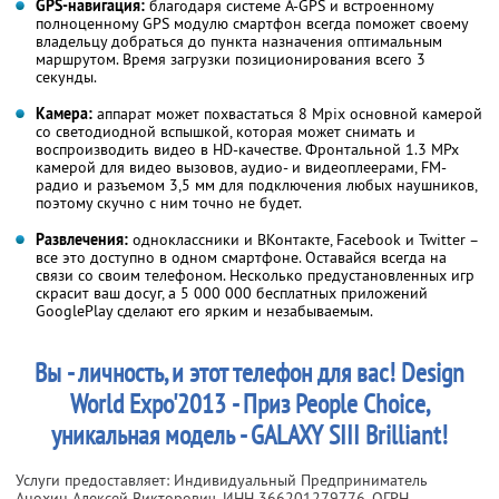
GPS-навигация:
благодаря системе A-GPS и встроенному
полноценному GPS модулю смартфон всегда поможет своему
владельцу добраться до пункта назначения оптимальным
маршрутом. Время загрузки позиционирования всего 3
секунды.
Камера:
аппарат может похвастаться 8 Mpix основной камерой
со светодиодной вспышкой, которая может снимать и
воспроизводить видео в HD-качестве. Фронтальной 1.3 MPx
камерой для видео вызовов, аудио- и видеоплеерами, FM-
радио и разъемом 3,5 мм для подключения любых наушников,
поэтому скучно с ним точно не будет.
Развлечения:
одноклассники и ВКонтакте, Facebook и Twitter –
все это доступно в одном смартфоне. Оставайся всегда на
связи со своим телефоном. Несколько предустановленных игр
скрасит ваш досуг, а 5 000 000 бесплатных приложений
GooglePlay сделают его ярким и незабываемым.
Вы - личность, и этот телефон для вас! Design
World Expo'2013 - Приз People Choice,
уникальная модель - GALAXY SIII Brilliant!
Услуги предоставляет: Индивидуальный Предприниматель
Анохин Алексей Викторович,
ИНН 366201279776
, ОГРН