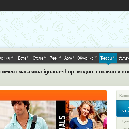
127
54
21
16
8
47
29
ечения
Дети
Отели
Туры
Авто
Обучение
Товары
Услуг
тимент магазина iguana-shop: модно, стильно и 
Купил
от
Цена