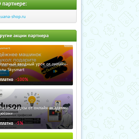
 партнере:
guana-shop.ru
ругие акции партнера
сплатный вводный урок от онлайн-
олы Skysmart
сплатно
-100%
зличные курсы от онлайн-академии
дюсон»
сплатно
-5%