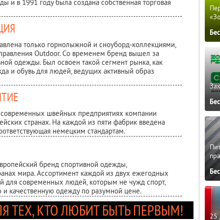
ы и в 1991 году была создана собственная торговая
Пер
«З
ЦИЯ
Бе
тавлена только горнолыжной и сноуборд-коллекциями,
правления Outdoor. Со временем бренд вышел за
ной одежды. Был освоен такой сегмент рынка, кaк
ежда и обувь для людей, ведущих активный образ
Зак
ЯТИЕ
Бе
а современных швейных предприятиях компании
пейских странах. На каждой из пяти фабрик введена
 соответствующая немецким стандартам.
Пит
пра
европейский бренд спортивной одежды,
Бе
ранах мира. Ассортимент каждой из двух ежегодных
ей для современных людей, которым не чужд спорт,
 и качественную одежду по разумной цене.
ЛЯ ТЕХ, КТО ЛЮБИТ БЫТЬ ПЕРВЫМ!
25 