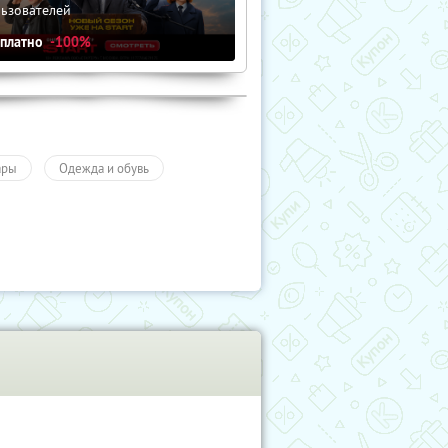
льзователей
сплатно
-100%
ары
Одежда и обувь