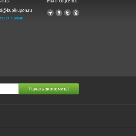
такты
Мы в Соцсетях
si@kupikupon.ru
аться с нами