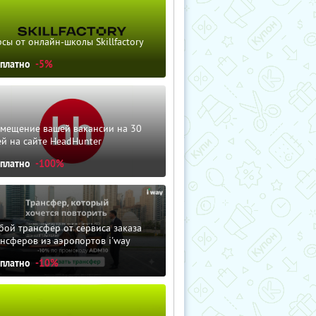
сы от онлайн-школы Skillfactory
сплатно
-5%
змещение вашей вакансии на 30
й на сайте HeadHunter
сплатно
-100%
ой трансфер от сервиса заказа
нсферов из аэропортов i'way
сплатно
-10%