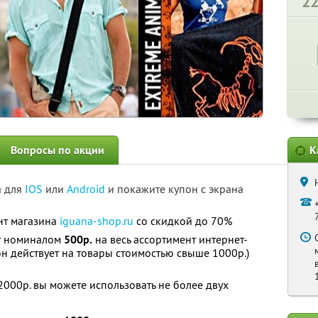
2
Вопросы по акции
К
а для
IOS
или
Android
и покажите купон с экрана
нт магазина
iguana-shop.ru
со скидкой до 70%
т номиналом
500р.
на весь ассортимент интернет-
н действует на товары стоимостью свыше 1000р.)
000р. вы можете использовать не более двух