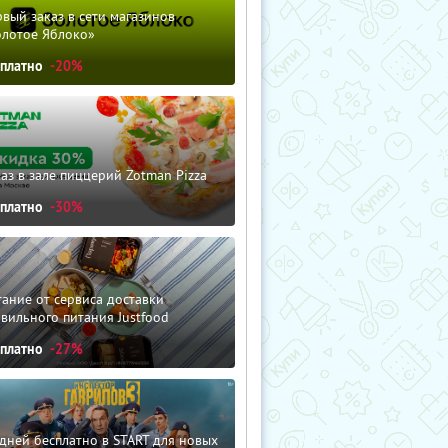
вый заказ в сети магазинов
олотое Яблоко»
сплатно
-20%
аз в зале пиццерий Zotman Pizza
сплатно
-30%
ание от сервиса доставки
вильного питания Justfood
сплатно
-27%
дней бесплатно в START для новых