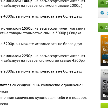
т номиналом
1000р.
на весь ассортимент интернет-
О
н действует на товары стоимости свыше 2000р.)
i
е 4000р. вы можете использовать не более двух
Д
т номиналом
1550р.
на весь ассортимент магазина
ет на товары стоимостью свыше 3000р.) Скидка
е 6200р. вы можете использовать не более двух
Бе
шк
т номиналом
2250р.
на весь ассортимент интернет-
н действует на товары стоимостью свыше 4500р.)
Бе
е 9000р. вы можете использовать не более двух
Ра
пателя со скидкой 30%, количество ограничено!
«Э
фикат
Бе
ченное количество купонов для себя и в подарок
овека