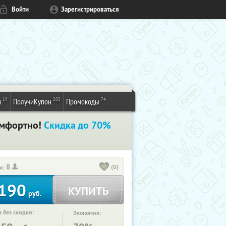
Войти
Зарегистрироваться
19
203
74
и
ПолучиКупон
Промокоды
комфортно!
Скидка до 70%
8
(0)
и:
190
КУПИТЬ
руб.
 без скидки:
Экономия: