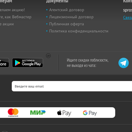
тнёрам
Документы
Кон
елаем акцию!
Агентский договор
spro
е, как Вебмастер
Лицензионный договор
Связ
е акции
Публичная оферта
Политика конфиденциальности
Ищите скидки поблизости,
не выходя из чата: