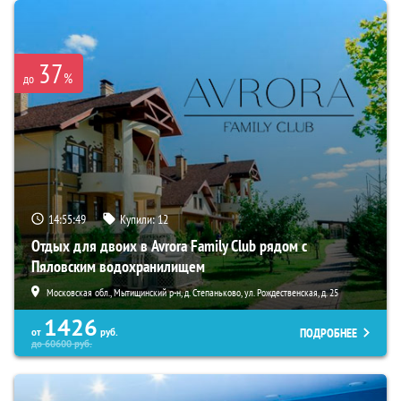
37
%
до
14:55:48
Купили:
12
Отдых для двоих в Avrora Family Club рядом с
Пяловским водохранилищем
Московская обл., Мытищинский р-н, д. Степаньково, ул. Рождественская, д. 25
1426
ПОДРОБНЕЕ
от
руб.
до
60600
руб.