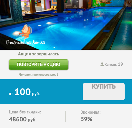
Акция завершилась
19
ПОВТОРИТЬ АКЦИЮ
Купили:
Человек проголосовало: 1
КУПИТЬ
100
от
руб.
Цена без скидки:
Экономия:
48600
59%
руб.