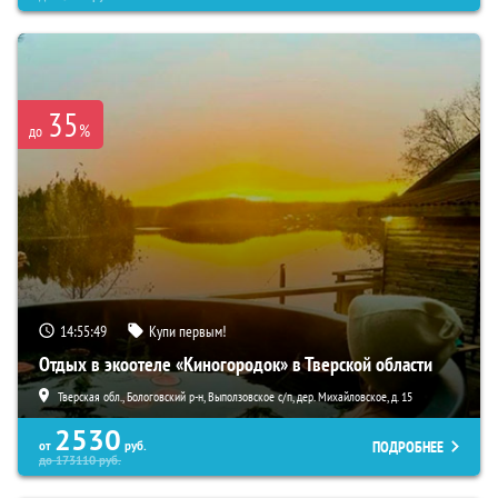
35
%
до
14:55:48
Купи первым!
Отдых в экоотеле «Киногородок» в Тверской области
Тверская обл., Бологовский р-н, Выползовское с/п, дер. Михайловское, д. 15
2530
ПОДРОБНЕЕ
от
руб.
до
173110
руб.