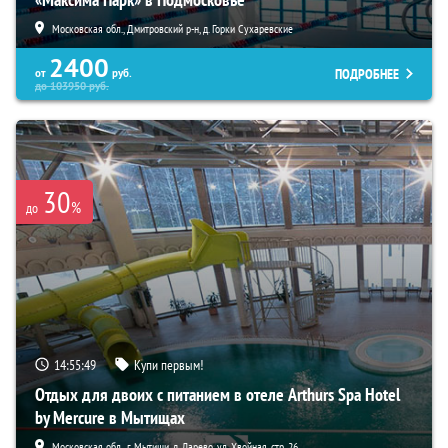
Московская обл., Дмитровский р-н, д. Горки Сухаревские
2400
ПОДРОБНЕЕ
от
руб.
до
103950
руб.
30
%
до
14:55:48
Купи первым!
Отдых для двоих с питанием в отеле Arthurs Spa Hotel
by Mercure в Мытищах
Московская обл., г. Мытищи, д. Ларево, ул. Хвойная, стр. 26