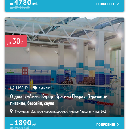
4780
ПОДРОБНЕЕ
от
руб.
до
57400
руб.
30
%
до
14:55:48
Купили:
1
Отдых в «Амакс Курорт ‎Красная Пахра»: 3-разовое
питание, бассейн, сауна
Московская обл., пос-е Краснопахорское, с. Красное, Парковая улица, 10с1
1890
ПОДРОБНЕЕ
от
руб.
до
49000
руб.