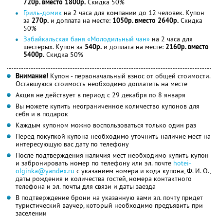
720р. вместо 1800р.
Скидка 50%
Гриль-домик
на 2 часа для компании до 12 человек. Купон
за
270р.
и доплата на месте:
1050р. вместо 2640р.
Скидка
50%
Забайкальская баня «Молодильный чан»
на 2 часа для
шестерых. Купон за
540р.
и доплата на месте:
2160р. вместо
5400р.
Скидка 50%
Внимание!
Купон - первоначальный взнос от общей стоимости.
Оставшуюся стоимость необходимо доплатить на месте
Акция не действует в период с 29 декабря по 8 января
Вы можете купить неограниченное количество купонов для
себя и в подарок
Каждым купоном можно воспользоваться только один раз
Перед покупкой купона необходимо уточнить наличие мест на
интересующую вас дату по телефону
После подтверждения наличия мест необходимо купить купон
и забронировать номер по телефону или эл. почте
hotei-
olginka@yandex.ru
с указанием номера и кода купона, Ф. И. О.,
даты рождения и количества гостей, номера контактного
телефона и эл. почты для связи и даты заезда
В подтверждение брони на указанную вами эл. почту придет
туристический ваучер, который необходимо предъявить при
заселении