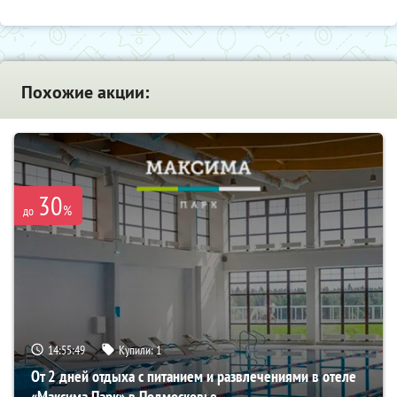
Похожие акции:
30
%
до
14:55:48
Купили:
1
От 2 дней отдыха с питанием и развлечениями в отеле
«Максима Парк» в Подмосковье