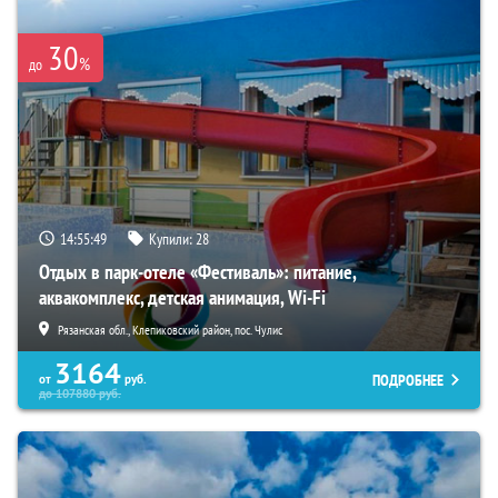
30
%
до
14:55:48
Купили:
28
Отдых в парк-отеле «Фестиваль»: питание,
аквакомплекс, детская анимация, Wi-Fi
Рязанская обл., Клепиковский район, пос. Чулис
3164
ПОДРОБНЕЕ
от
руб.
до
107880
руб.