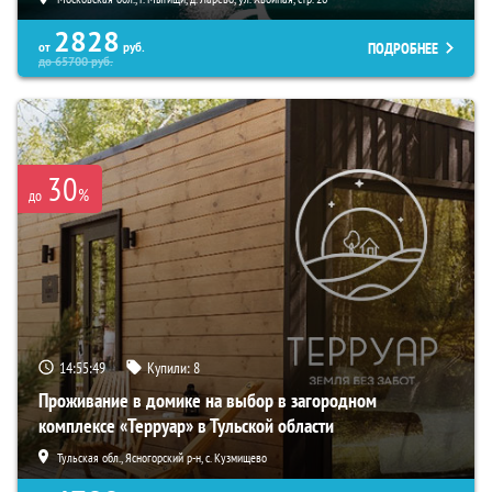
2828
ПОДРОБНЕЕ
от
руб.
до
65700
руб.
30
%
до
14:55:48
Купили:
8
Проживание в домике на выбор в загородном
комплексе «Терруар» в Тульской области
Тульская обл., Ясногорский р-н, с. Кузмищево