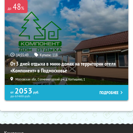
48
%
до
14:55:48
Купили:
118
От 3 дней отдыха в мини-домах на территории отеля
«Компонент» в Подмосковье
Московская обл., Солнечногорский р-н, д. Колтышево, 1
2053
ПОДРОБНЕЕ
от
руб.
до
67400
руб.