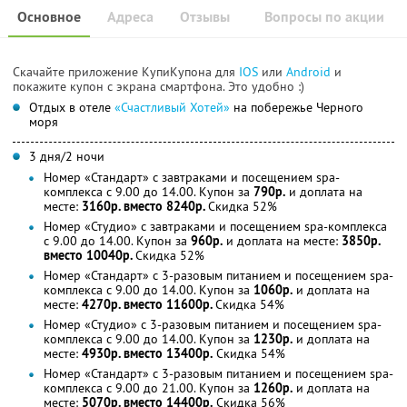
Основное
Адреса
Отзывы
Вопросы по акции
Скачайте приложение КупиКупона для
IOS
или
Android
и
покажите купон с экрана смартфона. Это удобно :)
Отдых в отеле
«Счастливый Хотей»
на побережье Черного
моря
3 дня/2 ночи
Номер «Стандарт» с завтраками и посещением spa-
комплекса с 9.00 до 14.00. Купон за
790р.
и доплата на
месте:
3160р. вместо 8240р.
Скидка 52%
Номер «Студио» с завтраками и посещением spa-комплекса
с 9.00 до 14.00. Купон за
960р.
и доплата на месте:
3850р.
вместо 10040р.
Скидка 52%
Номер «Стандарт» с 3-разовым питанием и посещением spa-
комплекса с 9.00 до 14.00. Купон за
1060р.
и доплата на
месте:
4270р. вместо 11600р.
Скидка 54%
Номер «Студио» с 3-разовым питанием и посещением spa-
комплекса с 9.00 до 14.00. Купон за
1230р.
и доплата на
месте:
4930р. вместо 13400р.
Скидка 54%
Номер «Стандарт» с 3-разовым питанием и посещением spa-
комплекса с 9.00 до 21.00. Купон за
1260р.
и доплата на
месте:
5070р. вместо 14400р.
Скидка 56%