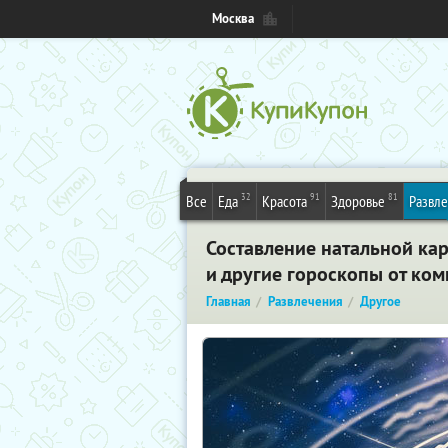
Москва
32
91
81
Все
Еда
Красота
Здоровье
Развл
Составление натальной ка
и другие гороскопы от ком
Главная
Развлечения
Другое