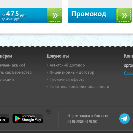
Тучково
475
Промокод
от
руб.
до
4500
руб.
тнёрам
Документы
Кон
елаем акцию!
Агентский договор
spro
е, как Вебмастер
Лицензионный договор
Связ
е акции
Публичная оферта
Политика конфиденциальности
Ищите скидки поблизости,
не выходя из чата: