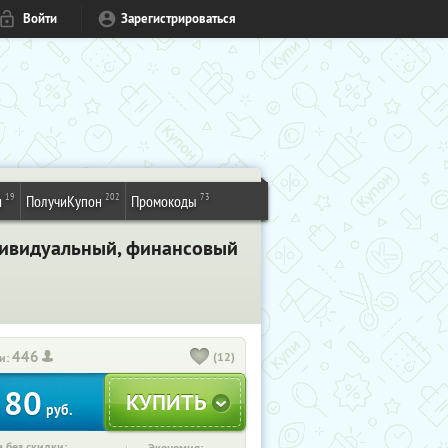
Войти
Зарегистрироваться
19
202
73
и
ПолучиКупон
Промокоды
ндивидуальный, финансовый
446
(12)
и:
80
т
руб.
 без скидки: