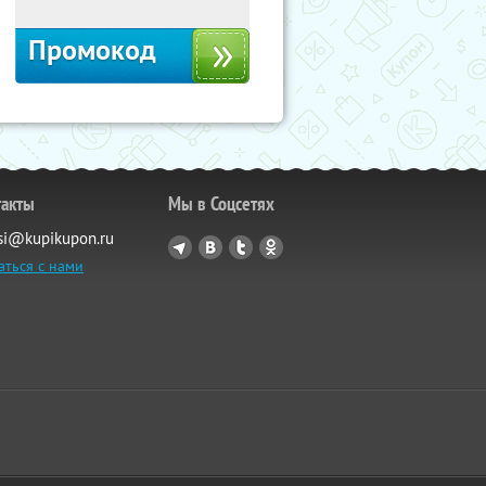
Промокод
такты
Мы в Соцсетях
si@kupikupon.ru
аться с нами