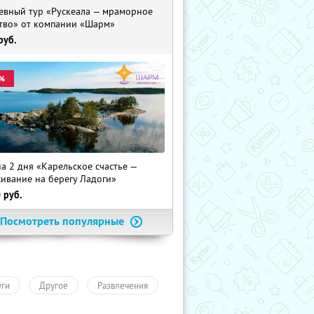
евный тур «Рускеала — мраморное
тво» от компании «Шарм»
руб.
%
на 2 дня «Карельское счастье —
ивание на берегу Ладоги»
0
руб.
Посмотреть популярные
уги
Другое
Развлечения