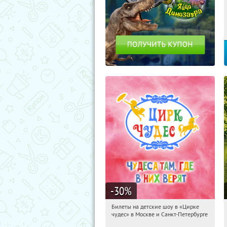
-30
%
Билеты на детские шоу в «Цирке
20:31:13
Получили:
3285
чудес» в Москве и Санкт-Петербурге