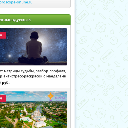
oroscope-online.ru
екомендуемые:
%
ет матрицы судьбы, разбор профиля,
р антистресс-раскрасок с мандалами
5
руб.
%