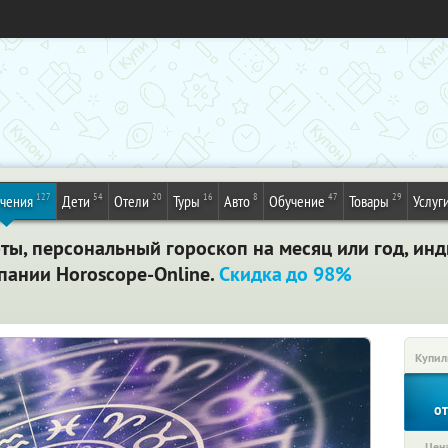
127
54
20
16
8
47
29
ечения
Дети
Отели
Туры
Авто
Обучение
Товары
Услуг
рты, персональный гороскоп на месяц или год, и
пании Horoscope-Online.
Скидка до 98%
Купил
о
Цена