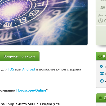
до
До ко
Вопросы по акции
К
а для
IOS
или
Android
и покажите купон с экрана
 компании
Horoscope-Online
*
О
 за 150р. вместо 5000р.
Скидка 97%