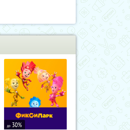
30
%
до