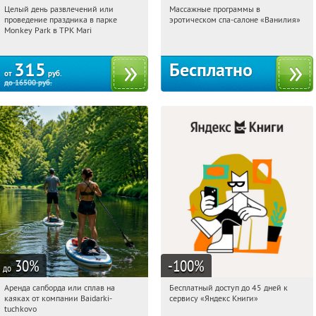
Целый день развлечений или
Массажные программы в
20:31:13
Купили:
287
20:31:13
Получили:
2
проведение праздника в парке
эротическом спа-салоне «Ванилия»
Братиславская
Лубянка
Monkey Park в ТРК Mari
315
Бесплатно
от
руб.
до
16500
руб.
30
%
-100
%
до
Аренда сапборда или сплав на
Бесплатный доступ до 45 дней к
20:31:13
Купи первым!
20:31:13
Получи первым!
каяках от компании Baidarki-
сервису «Яндекс Книги»
Московская обл., Рузский р-н, пос.
Россия
tuchkovo