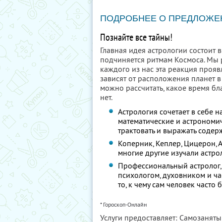
ПОДРОБНЕЕ О ПРЕДЛОЖЕ
Познайте все тайны!
Главная идея астрологии состоит 
подчиняется ритмам Космоса. Мы р
каждого из нас эта реакция проя
зависят от расположения планет в
можно рассчитать, какое время бл
нет.
Астрология сочетает в себе на
математические и астрономич
трактовать и выражать содер
Коперник, Кеплер, Цицерон, А
многие другие изучали астро
Профессиональный астролог, 
психологом, духовником и ча
то, к чему сам человек часто 
* Гороскоп-Онлайн
Услуги предоставляет: Самозанят