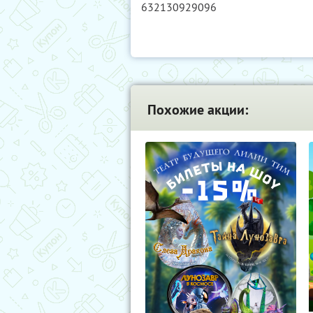
632130929096
Похожие акции: