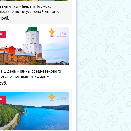
евный тур «Тверь и Торжок:
шествие по государевой дороге»
0
руб.
%
на 1 день «Тайны средневекового
рга» от компании «Шарм»
руб.
%