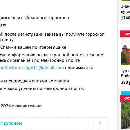
2-дн
путе
одимые для выбранного гороскопа
174
аз»
й после регистрации заказа вы получите гороскоп
-50
 почту
«Спам» в вашем почтовом ящике
мую информацию по электронной почте в течение
есь с компанией по электронной почте
onlinehoroscope11@gmail.com
принимаются
Тур 
Выбо
ими спецпредложениями компании
390
 можно уточнить по электронной почте:
-50
я 2024 включительно
ся купоном