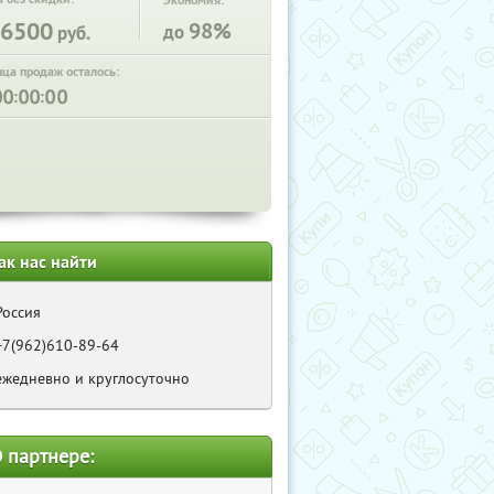
Экономия:
6500
98%
до
руб.
нца продаж осталось:
:
:
ак нас найти
Россия
+7(962)610-89-64
ежедневно и круглосуточно
 партнере: