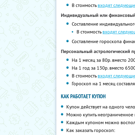
В стоимость
входят следующи
Индивидуальный или финансовый
Составление индивидуального
В стоимость
входят следую
Составление гороскопа финан
Персональный астрологический п
На 1 месяц за 80р. вместо 2
На 1 год за 130р. вместо 650
В стоимость
входят следующи
Гороскоп на 1 месяц составля
КАК РАБОТАЕТ КУПОН
Купон действует на одного чел
Можно купить неограниченное 
Каждым купоном можно восполь
Как заказать гороскоп: