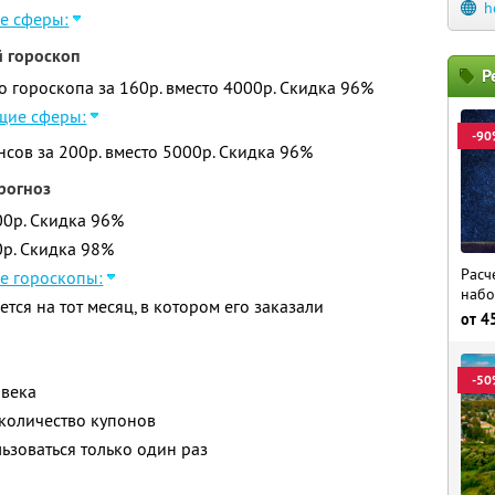
h
е сферы:
 гороскоп
Р
 гороскопа за 160р. вместо 4000р.
Скидка 96%
щие сферы:
-90
сов за 200р. вместо 5000р.
Скидка 96%
рогноз
000р. Скидка 96%
0р. Скидка 98%
Расч
е гороскопы:
набо
ется на тот месяц, в котором его заказали
от
4
-50
овека
количество купонов
зоваться только один раз