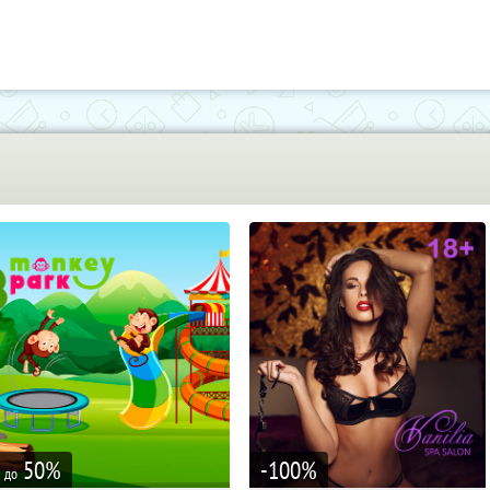
50
%
-100
%
до