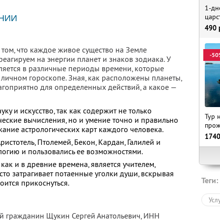
1-дн
царс
НИИ
490
в том, что каждое живое существо на Земле
-50
еагируем на энергии планет и знаков зодиака. У
вляется в различные периоды времени, которые
 личном гороскопе. Зная, как расположены планеты,
агоприятно для определенных действий, а какое —
уку и искусство, так как содержит не только
Тур 
еские вычисления, но и умение точно и правильно
прож
жание астрологических карт каждого человека.
174
ристотель, Птолемей, Бекон, Кардан, Галилей и
логию и пользовались ее возможностями.
как и в древние времена, является учителем,
сто затрагивает потаенные уголки души, вскрывая
Теги:
боится прикоснуться.
Усл
ый гражданин Щукин Сергей Анатольевич,
ИНН