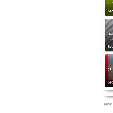
«З
Бе
Пит
пра
Бе
25 
по
Бе
Теги: