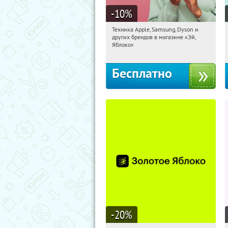
-10
%
Техника Apple, Samsung, Dyson и
19:32:17
Получи первым!
других брендов в магазине «Эй,
Багратионовская
Яблоко»
Бесплатно
-20
%