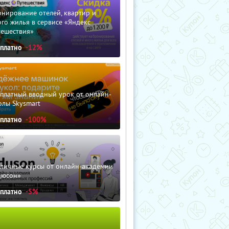
нирование отелей, квартир и
го жилья в сервисе «Яндекс
тешествия»
сплатно
-12%
сплатный вводный урок от онлайн-
олы Skysmart
сплатно
-100%
зличные курсы от онлайн-академии
дюсон»
сплатно
-5%