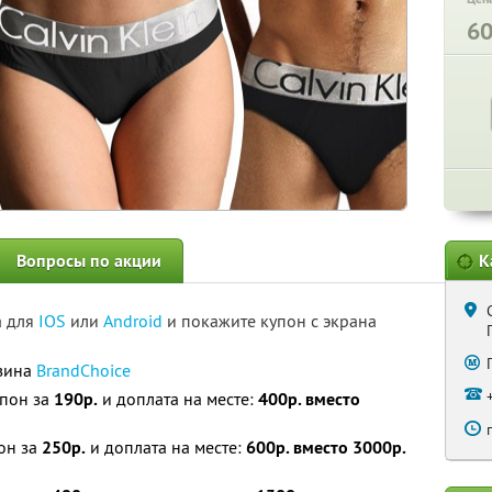
6
Вопросы по акции
К
а для
IOS
или
Android
и покажите купон с экрана
азина
BrandChoice
упон за
190р.
и доплата на месте:
400р. вместо
он за
250р.
и доплата на месте:
600р. вместо 3000р.