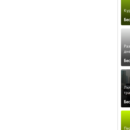
Кур
Бе
Ра
дне
Бе
Люб
тра
Бе
Пер