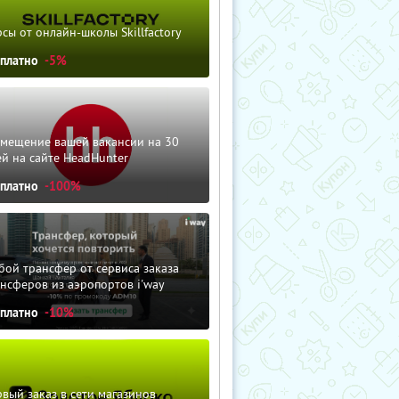
сы от онлайн-школы Skillfactory
сплатно
-5%
змещение вашей вакансии на 30
й на сайте HeadHunter
сплатно
-100%
ой трансфер от сервиса заказа
нсферов из аэропортов i'way
сплатно
-10%
вый заказ в сети магазинов