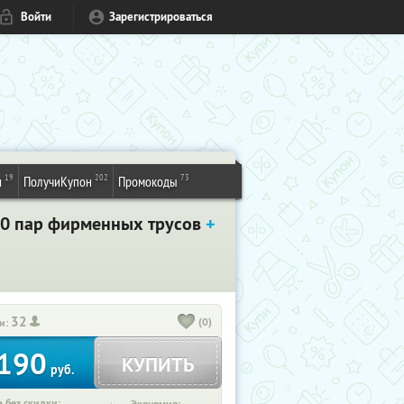
Войти
Зарегистрироваться
19
202
73
и
ПолучиКупон
Промокоды
 10 пар фирменных трусов
+
32
(0)
и:
190
КУПИТЬ
руб.
 без скидки: