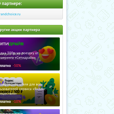
 партнере:
randchoice.ru
ругие акции партнера
дка 300р. на поездку от
ршеринга «Ситидрайв»
сплатно
-50%
нирование отеля для всех
ьзователей сервиса «Яндекс
тешествия»
сплатно
-10%