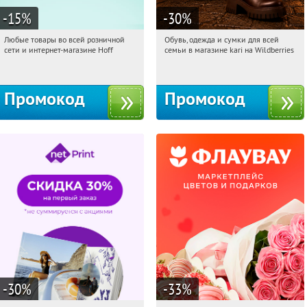
-15
%
-30
%
Любые товары во всей розничной
Обувь, одежда и сумки для всей
19:32:17
Получили:
83
19:32:17
Получили:
31
сети и интернет-магазине Hoff
семьи в магазине kari на Wildberries
Москва, 1-й Волоколамский проезд,
Россия
10с1
Промокод
Промокод
-30
%
-33
%