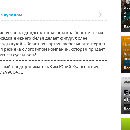
Бро
ино
ся купоном
Пу
Бе
мная часть одежды, которая должна быть не только
осадка нижнего белья делает фигуру более
подтянутой. «Визитная карточка» белья от интернет-
ая резинка с логотипом компании, которая придает
Бе
ю сексуальность!
шк
альный предприниматель Ким Юрий Куанышевич,
Бе
4729900431
Ра
«Э
Бе