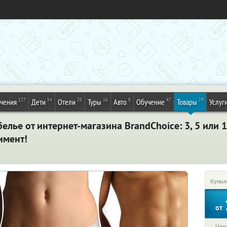
127
54
20
16
8
47
29
ечения
Дети
Отели
Туры
Авто
Обучение
Товары
Услуг
елье от интернет-магазина BrandChoice: 3, 5 или
имент!
Купил
от
Цена