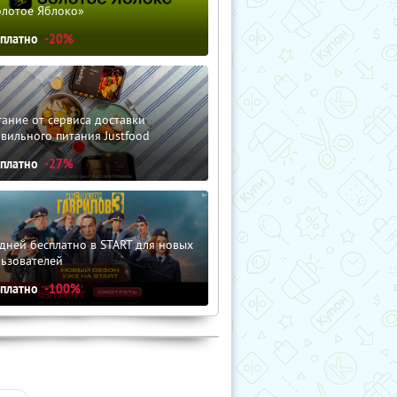
олотое Яблоко»
сплатно
-20%
ание от сервиса доставки
вильного питания Justfood
сплатно
-27%
дней бесплатно в START для новых
льзователей
сплатно
-100%