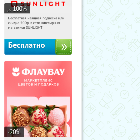
100
%
до
Бесплатная изящная подвеска или
19:32:17
Получили:
74
скидка 500р. в сети ювелирных
Россия
магазинов SUNLIGHT
Бесплатно
-20
%