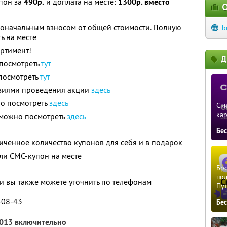
пон за
490р.
и доплата на месте:
1300р. вместо
О
воначальным взносом от общей стоимости. Полную
b
ь на месте
ортимент!
Д
посмотреть
тут
посмотреть
тут
овиями проведения акции
здесь
о посмотреть
здесь
Ски
ка
 можно посмотреть
здесь
Бе
ченное количество купонов для себя и в подарок
ли СМС-купон на месте
Бро
пол
 вы также можете уточнить по телефонам
Пу
8-08-43
Бе
2013 включительно