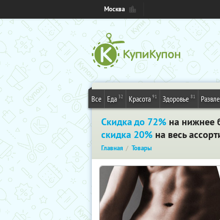
Москва
32
91
81
Все
Еда
Красота
Здоровье
Развл
Скидка до 72%
на нижнее б
скидка 20%
на весь ассорт
Главная
Товары