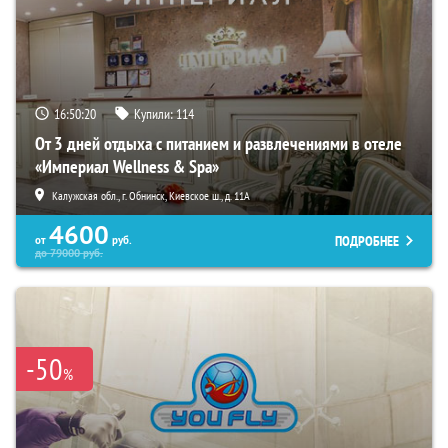
16:50:19
Купили:
114
От 3 дней отдыха с питанием и развлечениями в отеле
«Империал Wellness & Spa»
Калужская обл., г. Обнинск, Киевское ш., д. 11А
4600
ПОДРОБНЕЕ
от
руб.
до
79000
руб.
-50
%