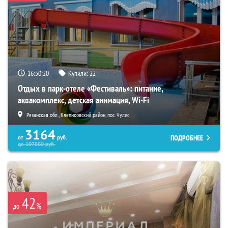
16:50:19
Купили:
22
Отдых в парк-отеле «Фестиваль»: питание,
аквакомплекс, детская анимация, Wi-Fi
Рязанская обл., Клепиковский район, пос. Чулис
3164
ПОДРОБНЕЕ
от
руб.
до
107880
руб.
42
%
до