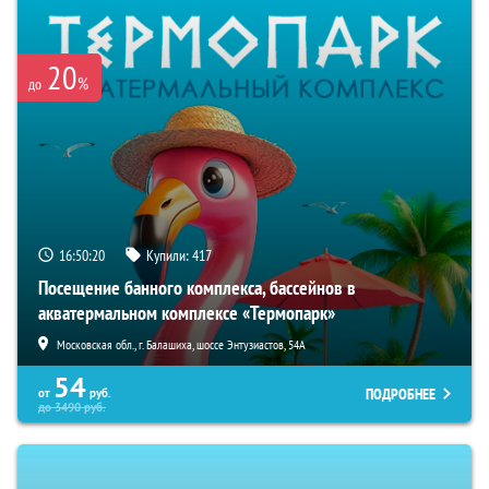
20
%
до
16:50:19
Купили:
417
Посещение банного комплекса, бассейнов в
акватермальном комплексе «Термопарк»
Московская обл., г. Балашиха, шоссе Энтузиастов, 54А
54
ПОДРОБНЕЕ
от
руб.
до
3490
руб.