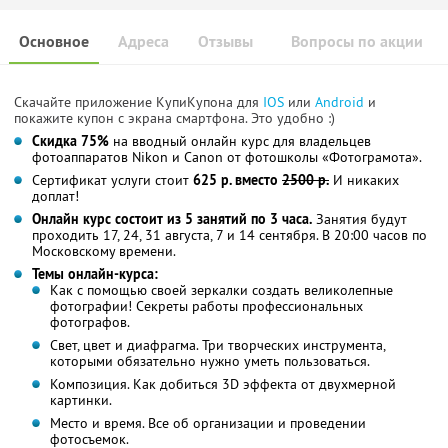
Основное
Адреса
Отзывы
Вопросы по акции
Скачайте приложение КупиКупона для
IOS
или
Android
и
покажите купон с экрана смартфона. Это удобно :)
Скидка 75%
на вводный онлайн курс для владельцев
фотоаппаратов Nikon и Сanon от фотошколы «Фотограмота».
Сертификат услуги стоит
625 р. вместо
2500 р.
И никаких
доплат!
Онлайн курс состоит из 5 занятий по 3 часа.
Занятия будут
проходить 17, 24, 31 августа, 7 и 14 сентября. В 20:00 часов по
Московскому времени.
Темы онлайн-курса:
Как с помощью своей зеркалки создать великолепные
фотографии! Секреты работы профессиональных
фотографов.
Свет, цвет и диафрагма. Три творческих инструмента,
которыми обязательно нужно уметь пользоваться.
Композиция. Как добиться 3D эффекта от двухмерной
картинки.
Место и время. Все об организации и проведении
фотосъемок.