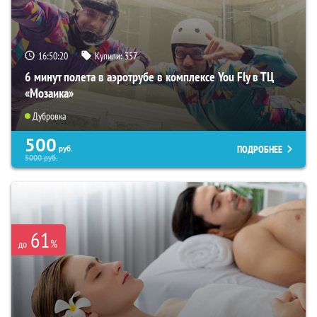
16:50:19
Купили:
357
6 минут полета в аэротрубе в комплексе You Fly в ТЦ
«Мозаика»
Дубровка
500
ПОДРОБНЕЕ
руб.
5000
руб.
61
%
до