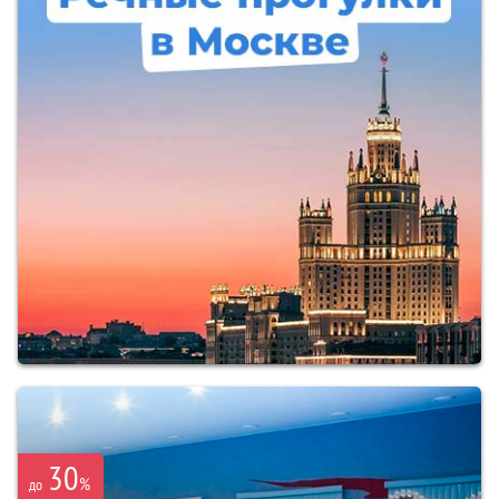
30
%
до