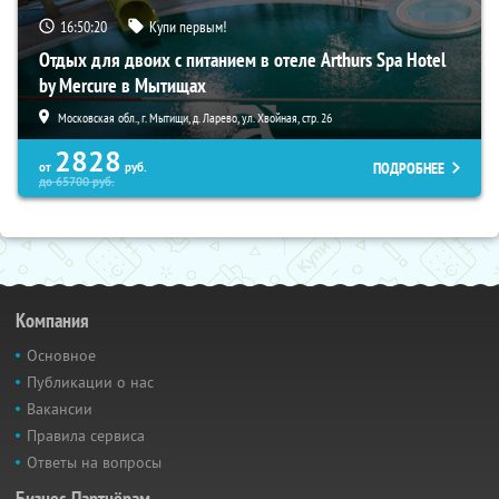
16:50:19
Купи первым!
Отдых для двоих с питанием в отеле Arthurs Spa Hotel
by Mercure в Мытищах
Московская обл., г. Мытищи, д. Ларево, ул. Хвойная, стр. 26
2828
ПОДРОБНЕЕ
от
руб.
до
65700
руб.
Компания
Основное
Публикации о нас
Вакансии
Правила сервиса
Ответы на вопросы
Бизнес-Партнёрам