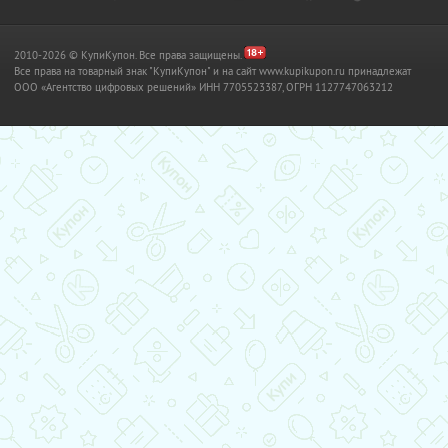
2010-2026 © КупиКупон. Все права защищены.
Все права на товарный знак "КупиКупон" и на сайт www.kupikupon.ru принадлежат
OOO «Агентство цифровых решений» ИНН 7705523387, ОГРН 1127747063212