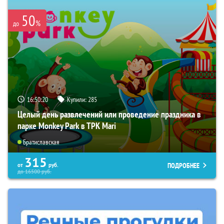
50
%
до
16:50:19
Купили:
285
Целый день развлечений или проведение праздника в
парке Monkey Park в ТРК Mari
Братиславская
315
ПОДРОБНЕЕ
от
руб.
до
16500
руб.