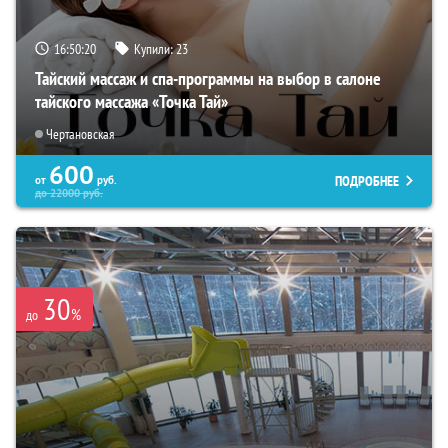
16:50:19
Купили:
23
Тайский массаж и спа-программы на выбор в салоне
тайского массажа «Точка Тай»
Чертановская
600
ПОДРОБНЕЕ
от
руб.
до
22000
руб.
30
%
до