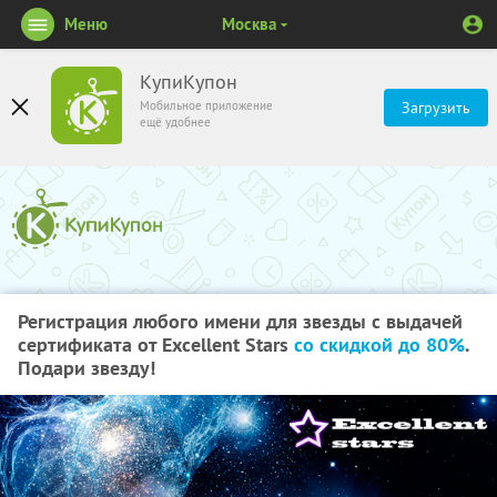
Меню
Москва
КупиКупон
Мобильное приложение
Загрузить
ещё удобнее
Регистрация любого имени для звезды с выдачей
сертификата от Excellent Stars
со скидкой до 80%
.
Подари звезду!