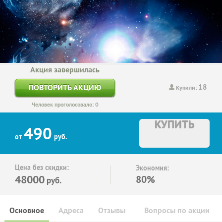
Акция завершилась
18
ПОВТОРИТЬ АКЦИЮ
Купили:
Человек проголосовало: 0
КУПИТЬ
490
от
руб.
Цена без скидки:
Экономия:
48000
80%
руб.
Основное
Адреса
Отзывы
Вопросы по акции