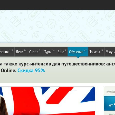
127
54
21
16
8
47
29
ечения
Дети
Отели
Туры
Авто
Обучение
Товары
Услуг
, а также курс-интенсив для путешественников: ан
 Online.
Скидка 95%
Купил
от
Цена