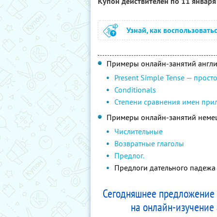
Купон действителен по 11 январ
Узнай, как воспользовать
Примеры онлайн-занятий англи
Present Simple Tense — прост
Conditionals
Степени сравнения имен прила
Примеры онлайн-занятий немец
Числительные
Возвратные глаголы
Предлог.
Предлоги дательного падежа
Сегодняшнее предложение E
на онлайн-изучение 