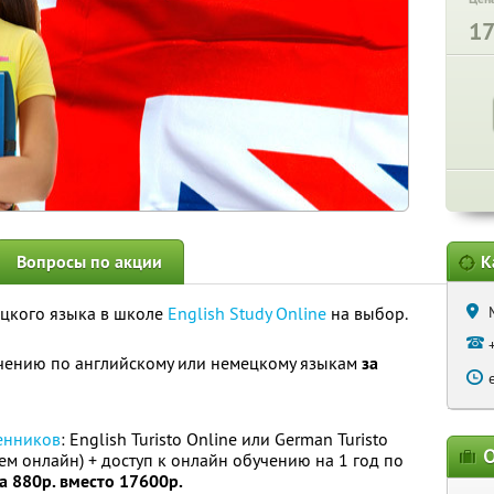
1
Вопросы по акции
К
ецкого языка в школе
English Study Online
на выбор.
учению по английскому или немецкому языкам
за
венников
: English Turisto Online или German Turisto
О
ем онлайн) + доступ к онлайн обучению на 1 год по
а 880р. вместо 17600р.