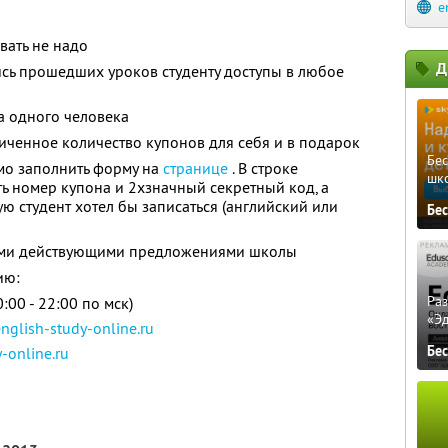
e
вать не надо
Д
сь прошедших уроков студенту доступы в любое
а одного человека
ченное количество купонов для себя и в подарок
Бе
мо заполнить форму на
странице
. В строке
шк
ь номер купона и 2хзначный секретный код, а
ую студент хотел бы записаться (английский или
Бе
гими действующими предложениями школы
ию:
Ра
:00 - 22:00 по мск)
«Э
nglish-study-online.ru
Бе
-online.ru