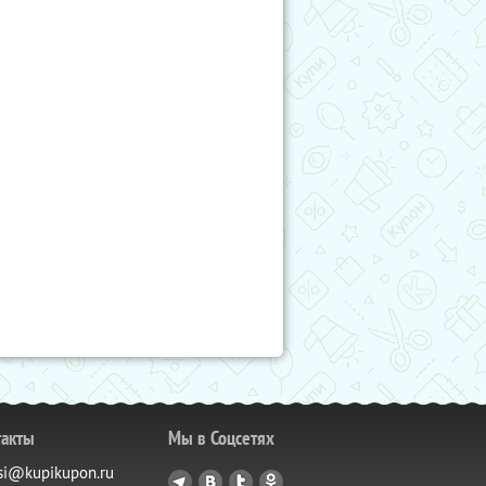
такты
Мы в Соцсетях
si@kupikupon.ru