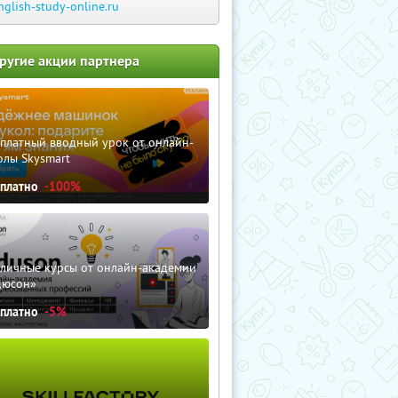
nglish-study-online.ru
ругие акции партнера
сплатный вводный урок от онлайн-
олы Skysmart
сплатно
-100%
зличные курсы от онлайн-академии
дюсон»
сплатно
-5%