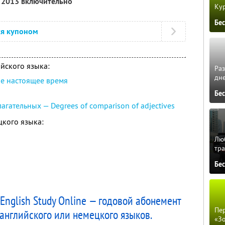
я 2013 включительно
Кур
Бе
ся купоном
йского языка:
Ра
дне
ое настоящее время
Бе
гательных — Degrees of comparison of adjectives
кого языка:
Люб
тра
Бе
nglish Study Online — годовой абонемент
Пер
английского или немецкого языков.
«З