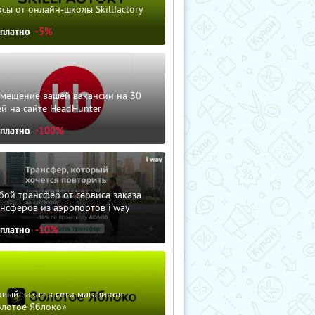
сы от онлайн-школы Skillfactory
сплатно
-5%
змещение вашей вакансии на 30
й на сайте HeadHunter
сплатно
-100%
ой трансфер от сервиса заказа
нсферов из аэропортов i'way
сплатно
-10%
вый заказ в сети магазинов
олотое Яблоко»