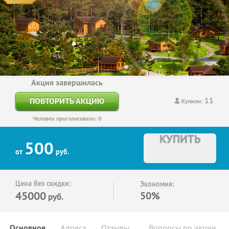
Акция завершилась
11
ПОВТОРИТЬ АКЦИЮ
Купили:
Человек проголосовало: 0
КУПИТЬ
500
от
руб.
Цена без скидки:
Экономия:
45000
50%
руб.
Основное
Адреса
Отзывы
Вопросы по акции