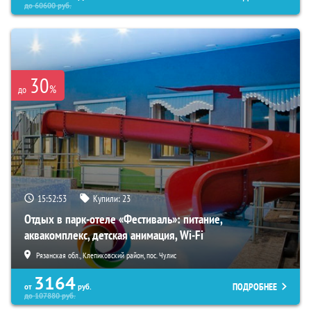
до
60600
руб.
30
%
до
15:52:52
Купили:
23
Отдых в парк-отеле «Фестиваль»: питание,
аквакомплекс, детская анимация, Wi-Fi
Рязанская обл., Клепиковский район, пос. Чулис
3164
ПОДРОБНЕЕ
от
руб.
до
107880
руб.