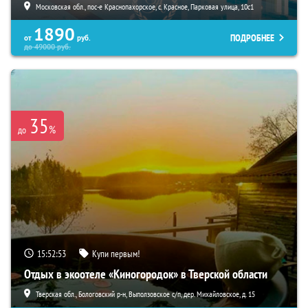
Московская обл., пос-е Краснопахорское, с. Красное, Парковая улица, 10с1
1890
ПОДРОБНЕЕ
от
руб.
до
49000
руб.
35
%
до
15:52:52
Купи первым!
Отдых в экоотеле «Киногородок» в Тверской области
Тверская обл., Бологовский р-н, Выползовское с/п, дер. Михайловское, д. 15