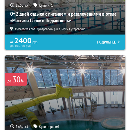
15:52:52
Купили:
1
От 2 дней отдыха с питанием и развлечениями в отеле
«Максима Парк» в Подмосковье
Московская обл., Дмитровский р-н, д. Горки Сухаревские
2400
ПОДРОБНЕЕ
от
руб.
до
103950
руб.
30
%
до
15:52:52
Купи первым!