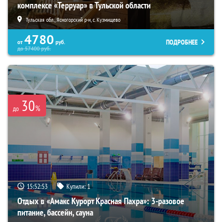
комплексе «Терруар» в Тульской области
Тульская обл., Ясногорский р-н, с. Кузмищево
4780
ПОДРОБНЕЕ
от
руб.
до
57400
руб.
30
%
до
15:52:52
Купили:
1
Отдых в «Амакс Курорт ‎Красная Пахра»: 3-разовое
питание, бассейн, сауна