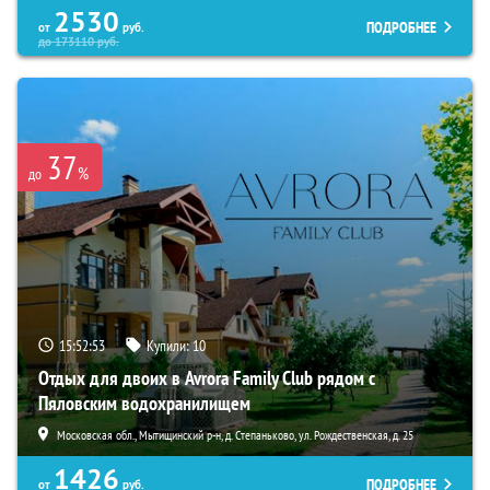
2530
ПОДРОБНЕЕ
от
руб.
до
173110
руб.
37
%
до
15:52:52
Купили:
10
Отдых для двоих в Avrora Family Club рядом с
Пяловским водохранилищем
Московская обл., Мытищинский р-н, д. Степаньково, ул. Рождественская, д. 25
1426
ПОДРОБНЕЕ
от
руб.