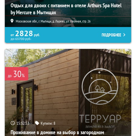
Отдых для двоих с питанием в отеле Arthurs Spa Hotel
by Mercure в Мытищах
Московская обл., г. Мытищи, д. Ларево, ул. Хвойная, стр. 26
2828
ПОДРОБНЕЕ
от
руб.
до
65700
руб.
30
%
до
15:52:52
Купили:
8
Проживание в домике на выбор в загородном