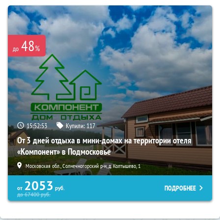
48
%
до
15:52:52
Купили:
117
От 3 дней отдыха в мини-домах на территории отеля
«Компонент» в Подмосковье
Московская обл., Солнечногорский р-н, д. Колтышево, 1
2053
ПОДРОБНЕЕ
от
руб.
до
67400
руб.